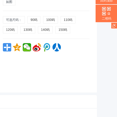
回到顶部
如图
二维码
可选尺码：
90码
100码
110码
120码
130码
140码
150码