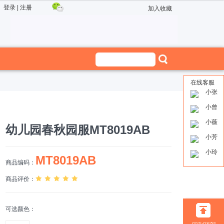
登录
|
注册
加入收藏
在线客服
小张
小曾
小薇
幼儿园春秋园服MT8019AB
小芳
小玲
MT8019AB
商品编码：
商品评价：
可选颜色：