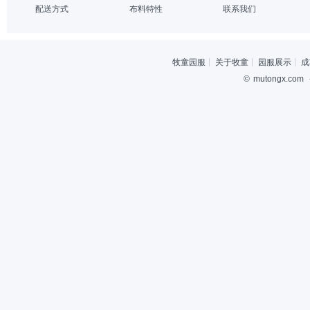
配送方式
布料特性
联系我们
牧童园服
关于牧童
园服展示
成
©
mutongx.com