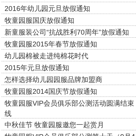
2016年幼儿园元旦放假通知
牧童园服国庆放假通知
新童服装公司“抗战胜利70周年”放假通知
牧童园服2015年春节放假通知
幼儿园棉被走进纯棉花时代
2015年元旦放假通知
怎样选择幼儿园园服品牌加盟商
牧童园服2014国庆节放假通知
牧童园服VIP会员俱乐部公测活动圆满结
线
中秋佳节 牧童园服邀您一起赏月