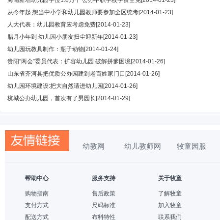
从今年起 想当中小学和幼儿园教师要参加全区统考
[2014-01-23]
人大代表：幼儿园教育应考虑免费
[2014-01-23]
腊月小年到 幼儿园小朋友扫尘迎新年
[2014-01-23]
幼儿园玩教具制作：瓶子动物
[2014-01-24]
贵阳“两会”委员代表：扩容幼儿园 破解拼爹困境
[2014-01-26]
山东省齐河县把优质公办园建到老百姓家门口
[2014-01-26]
幼儿园环境建设:把大自然请进幼儿园
[2014-01-26]
杭城公办幼儿园，首次有了男园长
[2014-01-29]
幼教网
幼儿教师网
牧童园服
帮助中心
服务支持
关于牧童
购物指南
售后政策
了解牧童
支付方式
尺码标准
加入牧童
配送方式
布料特性
联系我们