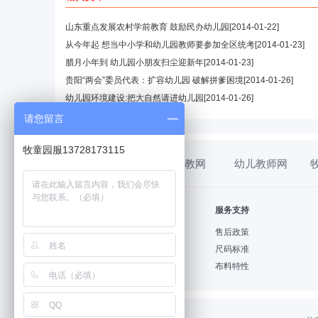
山东重点发展农村学前教育 鼓励民办幼儿园
[2014-01-22]
从今年起 想当中小学和幼儿园教师要参加全区统考
[2014-01-23]
腊月小年到 幼儿园小朋友扫尘迎新年
[2014-01-23]
贵阳“两会”委员代表：扩容幼儿园 破解拼爹困境
[2014-01-26]
幼儿园环境建设:把大自然请进幼儿园
[2014-01-26]
请您留言
牧童园服13728173115
幼教网
幼儿教师网
帮助中心
服务支持
购物指南
售后政策
支付方式
尺码标准
配送方式
布料特性