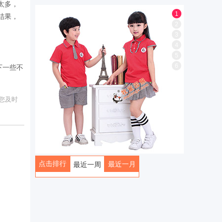
太多，
1
结果，
2
3
4
5
6
下一些不
您及时
点击排行
最近一月
最近一周
全部