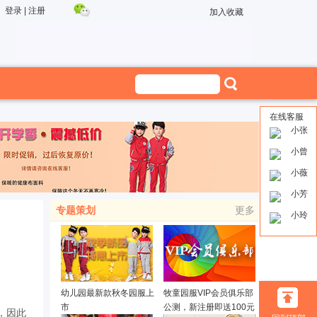
登录
|
注册
加入收藏
在线客服
小张
小曾
小薇
小芳
专题策划
更多
小玲
幼儿园最新款秋冬园服上
牧童园服VIP会员俱乐部
市
公测，新注册即送100元
，因此