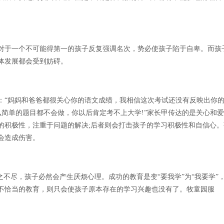
对于一个不可能得第一的孩子反复强调名次，势必使孩子陷于自卑。而孩
体发展都会受到妨碍。
：“妈妈和爸爸都很关心你的语文成绩，我相信这次考试还没有反映出你
这么简单的题目都不会做，你以后肯定考不上大学!”家长甲传达的是关心和
的积极性，注重于问题的解决;后者则会打击孩子的学习积极性和自信心。
会造成伤害。
之不尽，孩子必然会产生厌烦心理。成功的教育是变“要我学”为“我要学”
不恰当的教育，则只会使孩子原本存在的学习兴趣也没有了。牧童园服