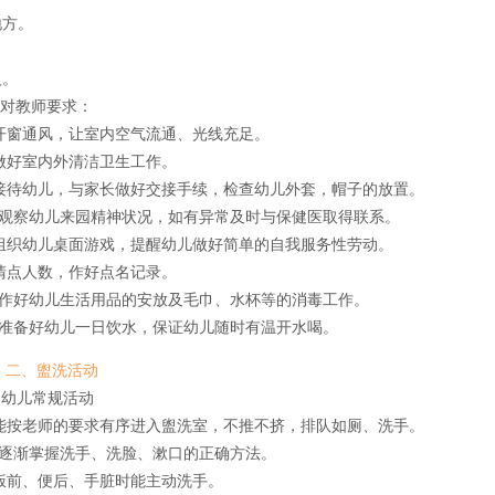
地方。
人。
：对教师要求：
. 开窗通风，让室内空气流通、光线充足。
. 做好室内外清洁卫生工作。
. 接待幼儿，与家长做好交接手续，检查幼儿外套，帽子的放置。
．观察幼儿来园精神状况，如有异常及时与保健医取得联系。
. 组织幼儿桌面游戏，提醒幼儿做好简单的自我服务性劳动。
. 清点人数，作好点名记录。
．作好幼儿生活用品的安放及毛巾、水杯等的消毒工作。
．准备好幼儿一日饮水，保证幼儿随时有温开水喝。
二、盥洗活动
：幼儿常规活动
. 能按老师的要求有序进入盥洗室，不推不挤，排队如厕、洗手。
．逐渐掌握洗手、洗脸、漱口的正确方法。
. 饭前、便后、手脏时能主动洗手。