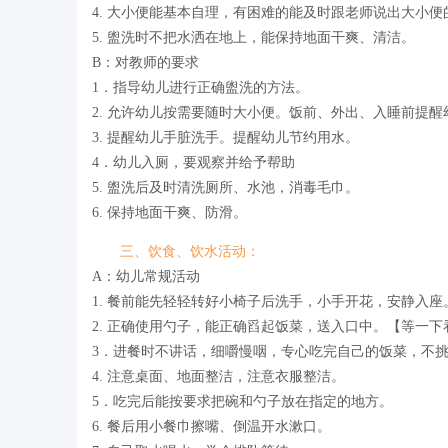
4. 大小便能基本自理，有困难的能及时跟老师说出大小
5. 盥洗时不把水洒在地上，能保持地面干爽、清洁。
B：对教师的要求
1．指导幼儿进行正确盥洗的方法。
2. 允许幼儿按需要随时大小便。饭前、外出、入睡前提
3. 提醒幼儿手脏洗手。提醒幼儿节约用水。
4．幼儿入厕，要观察并给予帮助
5. 盥洗后及时清洗厕所、水池，消毒毛巾。
6. 保持地面干爽、防滑。
三、饮食、饮水活动：
A：幼儿常规活动
1. 餐前能先轻轻转好小椅子后洗手，小手开花，安静入座
2. 正确使用勺子，能正确舀起饭菜，送入口中。【等一
3．进餐时不讲话，细嚼慢咽，专心吃完自己的饭菜，不
4. 注意桌面、地面整洁，注意衣服整洁。
5．吃完后能按要求把碗和勺子放在指定的地方。
6. 餐后用小餐巾擦嘴、倒温开水漱口。