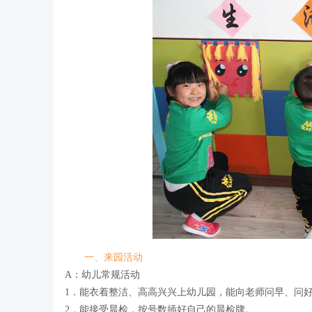
一、来园活动
A：幼儿常规活动
1．能衣着整洁、高高兴兴上幼儿园，能向老师问早、问
2．能接受晨检，按号数插好自己的晨检牌。