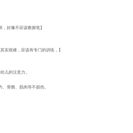
小班，好像不应该教握笔】
条其实很难，应该有专门的训练，】
引幼儿的注意力。
。
视力、骨骼、肌肉等不损伤。