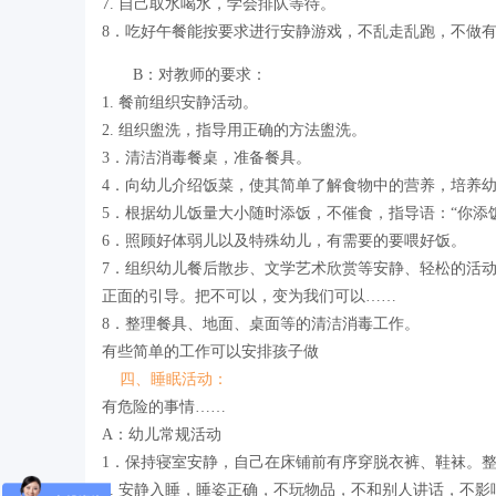
7. 自己取水喝水，学会排队等待。
8．吃好午餐能按要求进行安静游戏，不乱走乱跑，不做
B：对教师的要求：
1. 餐前组织安静活动。
2. 组织盥洗，指导用正确的方法盥洗。
3．清洁消毒餐桌，准备餐具。
4．向幼儿介绍饭菜，使其简单了解食物中的营养，培养
5．根据幼儿饭量大小随时添饭，不催食，指导语：“你添
6．照顾好体弱儿以及特殊幼儿，有需要的要喂好饭。
7．组织幼儿餐后散步、文学艺术欣赏等安静、轻松的活
正面的引导。把不可以，变为我们可以……
8．整理餐具、地面、桌面等的清洁消毒工作。
有些简单的工作可以安排孩子做
四、睡眠活动：
有危险的事情……
A：幼儿常规活动
1．保持寝室安静，自己在床铺前有序穿脱衣裤、鞋袜。
2. 安静入睡，睡姿正确，不玩物品，不和别人讲话，不影