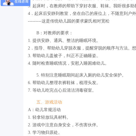
3. 起床时，在教师的帮助下穿好衣服、鞋袜。我听很多
4．起床后安静到教室，坐在自己的座位上，不随意到户
---------这是传统幼儿园的要求蒙氏相对宽松
B：对教师的要求：
1. 提供安静、通风、整洁的睡眠环境。
2．指导、帮助幼儿穿脱衣服，提醒穿脱的顺序与方法。想
3. 帮助幼儿盖被子，纠正不正确睡姿。
4. 随时检查睡眠情况，安慰入睡困难幼儿。
5. 特别注意睡眠期间起床入厕的幼儿安全保护。
6. 帮助幼儿整理衣裤鞋袜，梳理头发。
7. 等幼儿吃完点心后清洁消毒寝室。
五、游戏活动
A：幼儿常规活动
1. 轻拿轻放玩具材料。
2. 游戏中注意自身安全，不伤害伙伴。
3. 学习物归原处。