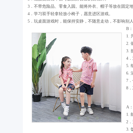
3．不带危险品、零食入园。能将外衣、帽子等放在固定
4．学习双手轻拿轻放小椅子，愿意进区游戏。
5．玩桌面游戏时，能保持安静，不随意走动，不影响别
B
1
2
3
4
5
6
7
8
A
1
2
3