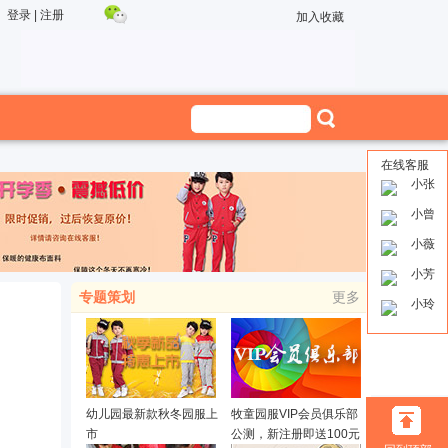
登录
|
注册
加入收藏
在线客服
小张
小曾
小薇
小芳
专题策划
更多
小玲
幼儿园最新款秋冬园服上
牧童园服VIP会员俱乐部
市
公测，新注册即送100元