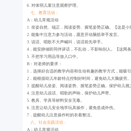
6. 对体弱儿童注意观察护理。
七、教育活动：
A：幼儿常规活动
1. 坐姿自然、端正，阅读姿势、握笔姿势正确。【这是
2. 能集中注意力参与活动，愿意开动脑筋举手发言。
3. 说话、唱歌不大声喊叫，说话前先举手。
4．能安静倾听同伴讲话，不乱动，不影响别人。【这两
5. 不把学习用品等放入口中。
B：对老师的要求：
1．选择好合适的教学内容和生动有趣的教学方式，能吸
2．能根据幼儿年龄特点控制好时间，避免幼儿大脑疲劳
3. 提醒幼儿坐姿、阅读姿势、握笔姿势正确。保护幼儿
4. 注意幼儿说话、唱歌的声响，保护幼儿声带。
5. 教具、学具等材料安全无毒。
6. 注意让幼儿安全地学玩具操作，避免造成外伤。
7．提醒幼儿注意操作时的衣着整洁。
八、社会实践活动：
A：幼儿常规活动