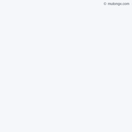
©
mutongx.com