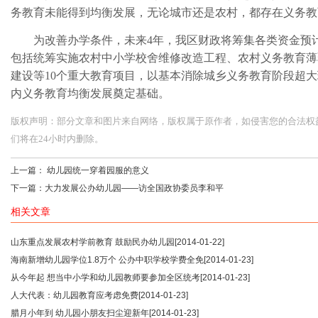
务教育未能得到均衡发展，无论城市还是农村，都存在义务教
为改善办学条件，未来4年，我区财政将筹集各类资金预计3
包括统筹实施农村中小学校舍维修改造工程、农村义务教育薄
建设等10个重大教育项目，以基本消除城乡义务教育阶段超
内义务教育均衡发展奠定基础。
版权声明：部分文章和图片来自网络，版权属于原作者，如侵害您的合法权益，请您
们将在24小时内删除。
上一篇：
幼儿园统一穿着园服的意义
下一篇：
大力发展公办幼儿园——访全国政协委员李和平
相关文章
山东重点发展农村学前教育 鼓励民办幼儿园
[2014-01-22]
海南新增幼儿园学位1.8万个 公办中职学校学费全免
[2014-01-23]
从今年起 想当中小学和幼儿园教师要参加全区统考
[2014-01-23]
人大代表：幼儿园教育应考虑免费
[2014-01-23]
腊月小年到 幼儿园小朋友扫尘迎新年
[2014-01-23]