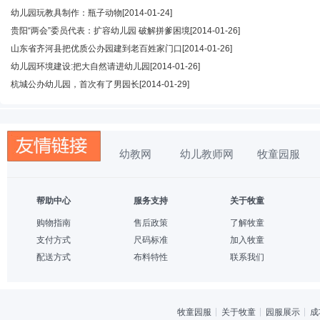
幼儿园玩教具制作：瓶子动物
[2014-01-24]
贵阳“两会”委员代表：扩容幼儿园 破解拼爹困境
[2014-01-26]
山东省齐河县把优质公办园建到老百姓家门口
[2014-01-26]
幼儿园环境建设:把大自然请进幼儿园
[2014-01-26]
杭城公办幼儿园，首次有了男园长
[2014-01-29]
幼教网
幼儿教师网
牧童园服
帮助中心
服务支持
关于牧童
购物指南
售后政策
了解牧童
支付方式
尺码标准
加入牧童
配送方式
布料特性
联系我们
牧童园服
关于牧童
园服展示
成