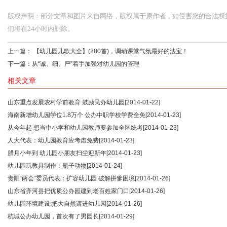
版权声明：部分文章和图片来自网络，版权属于原作者，如侵害您的合法权益，请您
们将在24小时内删除。
上一篇：
【幼儿园儿歌大全】(280首)，调动课堂气氛最好的法宝！
下一篇：
从“诚、细、严”着手加强对幼儿园的管理
相关文章
山东重点发展农村学前教育 鼓励民办幼儿园
[2014-01-22]
海南新增幼儿园学位1.8万个 公办中职学校学费全免
[2014-01-23]
从今年起 想当中小学和幼儿园教师要参加全区统考
[2014-01-23]
人大代表：幼儿园教育应考虑免费
[2014-01-23]
腊月小年到 幼儿园小朋友扫尘迎新年
[2014-01-23]
幼儿园玩教具制作：瓶子动物
[2014-01-24]
贵阳“两会”委员代表：扩容幼儿园 破解拼爹困境
[2014-01-26]
山东省齐河县把优质公办园建到老百姓家门口
[2014-01-26]
幼儿园环境建设:把大自然请进幼儿园
[2014-01-26]
杭城公办幼儿园，首次有了男园长
[2014-01-29]