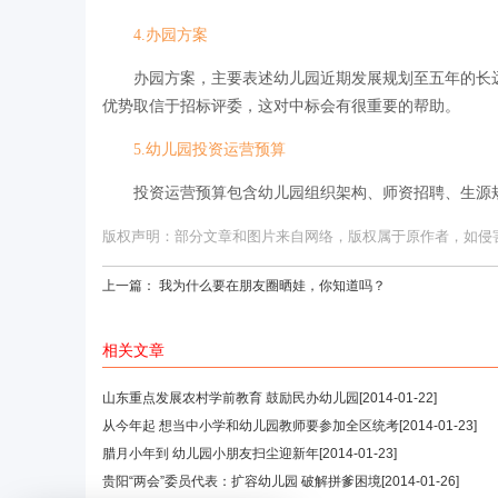
4.办园方案
办园方案，主要表述幼儿园近期发展规划至五年的长远
优势取信于招标评委，这对中标会有很重要的帮助。
5.幼儿园投资运营预算
投资运营预算包含幼儿园组织架构、师资招聘、生源规
版权声明：部分文章和图片来自网络，版权属于原作者，如侵害您的
上一篇：
我为什么要在朋友圈晒娃，你知道吗？
相关文章
山东重点发展农村学前教育 鼓励民办幼儿园
[2014-01-22]
从今年起 想当中小学和幼儿园教师要参加全区统考
[2014-01-23]
腊月小年到 幼儿园小朋友扫尘迎新年
[2014-01-23]
贵阳“两会”委员代表：扩容幼儿园 破解拼爹困境
[2014-01-26]