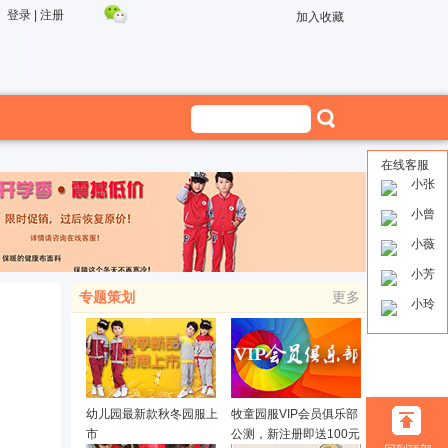
登录
|
注册
加入收藏
在线客服
小张
小曾
小薇
小芳
专题策划
更多
小玲
幼儿园最新款秋冬园服上
牧童园服VIP会员俱乐部
市
公测，新注册即送100元