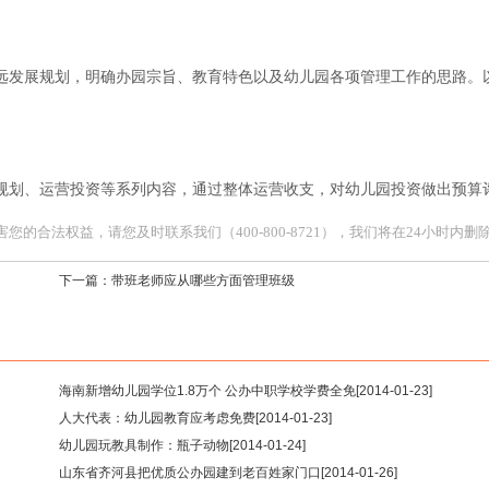
发展规划，明确办园宗旨、教育特色以及幼儿园各项管理工作的思路。
划、运营投资等系列内容，通过整体运营收支，对幼儿园投资做出预算
合法权益，请您及时联系我们（400-800-8721），我们将在24小时内删
下一篇：
带班老师应从哪些方面管理班级
海南新增幼儿园学位1.8万个 公办中职学校学费全免
[2014-01-23]
人大代表：幼儿园教育应考虑免费
[2014-01-23]
幼儿园玩教具制作：瓶子动物
[2014-01-24]
山东省齐河县把优质公办园建到老百姓家门口
[2014-01-26]