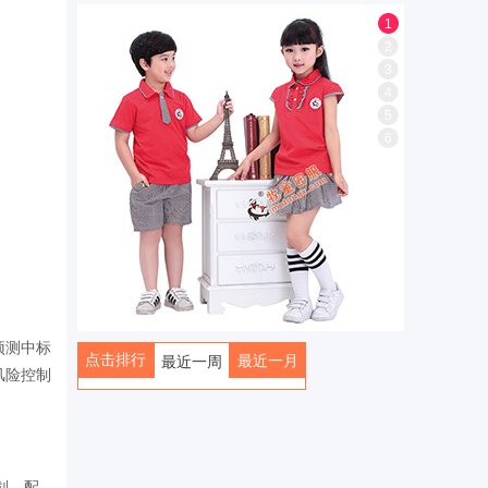
1
2
3
4
5
6
预测中标
点击排行
最近一月
最近一周
风险控制
全部
划、配