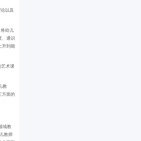
理论以及
。将幼儿
度、通识
上升到能
的艺术课
儿教
三方面的
领域教
儿教师