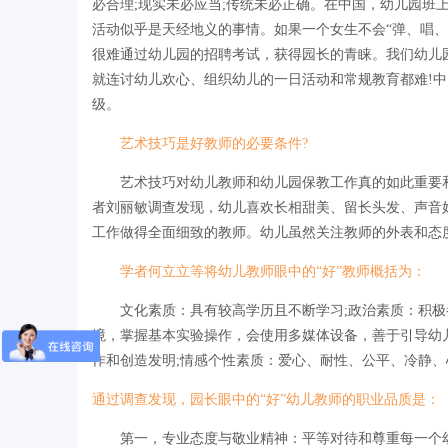
必合理;现实未必应当;传统未必正确。在中国，幼儿园班
活动似乎是天经地义的事情。如果一个女生不会“弹、唱、
很难通过幼儿园的招聘考试，获得园长的青睐。我们幼儿
就连讨幼儿欢心、组织幼儿的一日活动和常规教育都难!
级。
艺术技巧是好教师的必要条件?
艺术技巧对幼儿教师和幼儿园保教工作真的如此重要和必
者刘丽敏调查发现，幼儿喜欢长相甜美、留长头发、声音好
工作做得全面细致的教师。幼儿虽然关注教师的外表和态
学者何立立等将幼儿教师眼中的“好”教师概括为：
文化素质：具有较高学历且不断学习;政治素质：积极参
境，掌握基本实验操作，会使用多媒体设备，善于引导幼
作和创造发明;情感个性素质：爱心、耐性、公平、冷静、
通过调查发现，园长眼中的“好”幼儿教师的职业品质是：
第一，专业态度与敬业精神：平等对待和尊重每一个幼