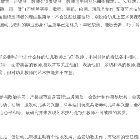
上放置一台钢琴，教师会演奏钢琴，教师运用钢琴乐曲指挥幼儿、安排幼
跳、画、做” (即钢琴演奏、歌唱、舞蹈、绘画、玩教具制作)五项艺术技
园拒绝应聘者的理由很简单：不会这些技能技巧，别说给幼儿上艺术类课
中国幼儿教师的职业形象和品质早已定格为：年轻貌美、能歌善舞、巧手装
要吗?非也!什么样的幼儿教师是“好”教师，不同群体的看法各不相同
听、面带笑容的教师;喜欢常常关注他们、表扬他们、亲切和蔼的教师;
度，但对幼儿教师的艺术技能并不在意。
与政治学习，严格规范自身言行;业务素质：会设计制作简易玩具，会
儿动手动脑，激发幼儿学习兴趣，科学运用玩教具培养幼儿科学兴趣，会
心态平和等。该研究并未发现艺术技巧是“好”教师不可或缺的素质。
儿，促进幼儿积极主动有个性地发展、热爱幼教工作，有较高的责任感;