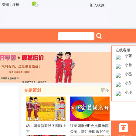
登录
|
注册
加入收藏
在线客服
小张
小曾
小薇
小芳
专题策划
更多
小玲
幼儿园最新款秋冬园服上
牧童园服VIP会员俱乐部
市
公测，新注册即送100元