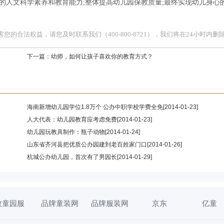
的人文科学素养和教育能力;整体提高幼儿园保教质量;最终实现幼儿身心
合法权益，请您及时联系我们（400-800-8721），我们将在24小时内删
下一篇：
幼师，如何让孩子喜欢你的教育方式？
海南新增幼儿园学位1.8万个 公办中职学校学费全免
[2014-01-23]
人大代表：幼儿园教育应考虑免费
[2014-01-23]
幼儿园玩教具制作：瓶子动物
[2014-01-24]
山东省齐河县把优质公办园建到老百姓家门口
[2014-01-26]
杭城公办幼儿园，首次有了男园长
[2014-01-29]
牧童园服
品牌童装网
品牌服装网
京东
亿童