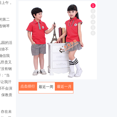
日上午，
1
2
3
的第二
4
连钢琴
5
6
儿园的活
按捺不
确信我
既昂贵又
“没有钢
：“当
答让我汗
点击排行
最近一月
最近一周
师不会演
，保教质
全部
，存在未