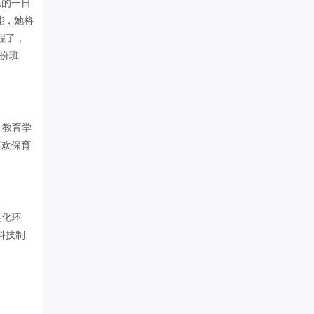
儿的一日
能，她将
程了，
扮班
。教育学
喜欢保育
美化环
科技制