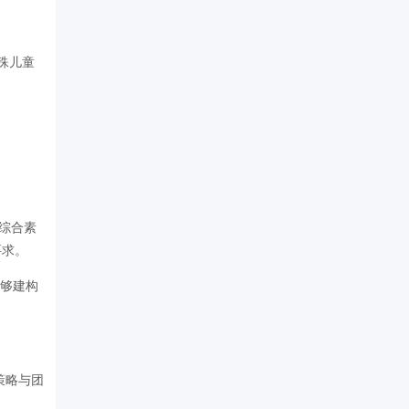
殊儿童
综合素
要求。
能够建构
策略与团