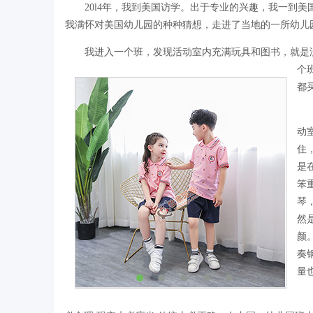
20l4年，我到美国访学。出于专业的兴趣，我一到美
我满怀对美国幼儿园的种种猜想，走进了当地的一所幼儿
我进入一个班，发现活动室内充满玩具和图书，就是没
个
都
我
动
住
是
笨
琴
然
颜
奏
量
从