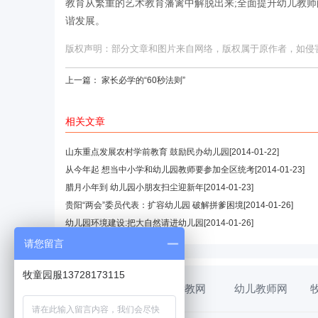
教育从繁重的艺术教育藩篱中解脱出来;全面提升幼儿教师
谐发展。
版权声明：部分文章和图片来自网络，版权属于原作者，如侵害您的
上一篇：
家长必学的“60秒法则”
相关文章
山东重点发展农村学前教育 鼓励民办幼儿园
[2014-01-22]
从今年起 想当中小学和幼儿园教师要参加全区统考
[2014-01-23]
腊月小年到 幼儿园小朋友扫尘迎新年
[2014-01-23]
贵阳“两会”委员代表：扩容幼儿园 破解拼爹困境
[2014-01-26]
幼儿园环境建设:把大自然请进幼儿园
[2014-01-26]
请您留言
牧童园服13728173115
幼教网
幼儿教师网