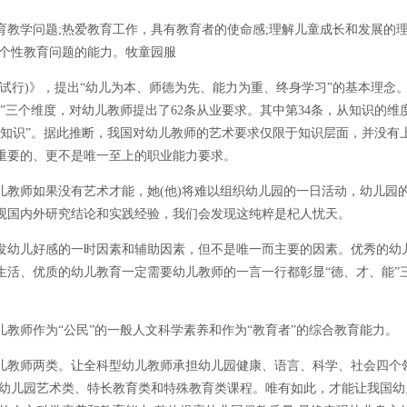
学问题;热爱教育工作，具有教育者的使命感;理解儿童成长和发展的
德个性教育问题的能力。牧童园服
(试行)》，提出“幼儿为本、师德为先、能力为重、终身学习”的基本理念
”三个维度，对幼儿教师提出了62条从业要求。其中第34条，从知识的维
现知识”。据此推断，我国对幼儿教师的艺术要求仅限于知识层面，并没有
重要的、更不是唯一至上的职业能力要求。
师如果没有艺术才能，她(他)将难以组织幼儿园的一日活动，幼儿园
观国内外研究结论和实践经验，我们会发现这纯粹是杞人忧天。
幼儿好感的一时因素和辅助因素，但不是唯一而主要的因素。优秀的幼
生活、优质的幼儿教育一定需要幼儿教师的一言一行都彰显“德、才、能”
师作为“公民”的一般人文科学素养和作为“教育者”的综合教育能力。
教师两类。让全科型幼儿教师承担幼儿园健康、语言、科学、社会四个
成幼儿园艺术类、特长教育类和特殊教育类课程。唯有如此，才能让我国幼