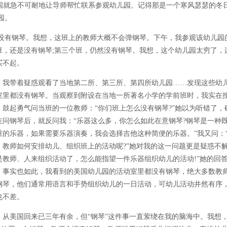
国就急不可耐地让导师帮忙联系参观幼儿园。记得那是一个寒风瑟瑟的冬
园。
有钢琴。我想，这班上的教师大概不会弹钢琴。下午，我参观该幼儿园
班，还是没有钢琴;第三个班，仍然没有钢琴。我想，这个幼儿园太穷了，
买不起。
带着疑惑观看了当地第二所、第三所、第四所幼儿园……发现这些幼
室里都没有钢琴。当观察到附设在当地一所著名小学的学前班时，我实在
，鼓起勇气问当班的一位教师：“你们班上怎么没有钢琴?”她以为听错了，
在问钢琴后，就反问我：“乐器这么多，你怎么如此在意钢琴?钢琴是一种
重的乐器，如果需要乐器演奏，我会选择吉他这种简便的乐器。”我又问：
，教师如何安排幼儿、组织班上的活动呢?”她对我的这一问题更是疑惑不解
是教师、人来组织活动了，怎么能指望一件乐器组织幼儿的活动!”她的回
。事实也如此，我看到的美国幼儿园的活动室里都没有钢琴，绝大多数教
钢琴，他们通常用语言和手势组织幼儿的一日活动，可幼儿活动井然有序
也不差。
美国回来已三年有余，但“钢琴”这件事一直萦绕在我的脑海中。我想