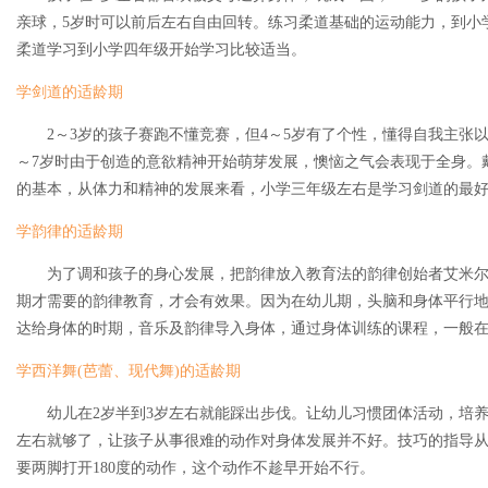
亲球，5岁时可以前后左右自由回转。练习柔道基础的运动能力，到小
柔道学习到小学四年级开始学习比较适当。
学剑道的适龄期
2～3岁的孩子赛跑不懂竞赛，但4～5岁有了个性，懂得自我主张以
～7岁时由于创造的意欲精神开始萌芽发展，懊恼之气会表现于全身。
的基本，从体力和精神的发展来看，小学三年级左右是学习剑道的最
学韵律的适龄期
为了调和孩子的身心发展，把韵律放入教育法的韵律创始者艾米尔
期才需要的韵律教育，才会有效果。因为在幼儿期，头脑和身体平行
达给身体的时期，音乐及韵律导入身体，通过身体训练的课程，一般在
学西洋舞(芭蕾、现代舞)的适龄期
幼儿在2岁半到3岁左右就能踩出步伐。让幼儿习惯团体活动，培养
左右就够了，让孩子从事很难的动作对身体发展并不好。技巧的指导从
要两脚打开180度的动作，这个动作不趁早开始不行。