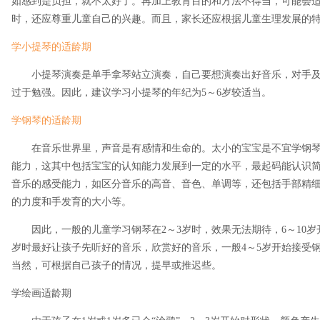
如感到是负担，就不太好了。再加上教育目的和方法不得当，可能会
时，还应尊重儿童自己的兴趣。而且，家长还应根据儿童生理发展的
学小提琴的适龄期
小提琴演奏是单手拿琴站立演奏，自己要想演奏出好音乐，对手及指
过于勉强。因此，建议学习小提琴的年纪为5～6岁较适当。
学钢琴的适龄期
在音乐世界里，声音是有感情和生命的。太小的宝宝是不宜学钢琴
能力，这其中包括宝宝的认知能力发展到一定的水平，最起码能认识
音乐的感受能力，如区分音乐的高音、音色、单调等，还包括手部精
的力度和手发育的大小等。
因此，一般的儿童学习钢琴在2～3岁时，效果无法期待，6～10岁
岁时最好让孩子先听好的音乐，欣赏好的音乐，一般4～5岁开始接受
当然，可根据自己孩子的情况，提早或推迟些。
学绘画适龄期