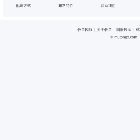
配送方式
布料特性
联系我们
牧童园服
关于牧童
园服展示
成
©
mutongx.com