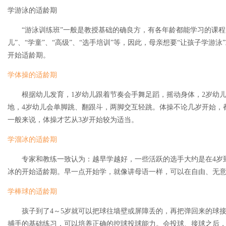
学游泳的适龄期
“游泳训练班”一般是教授基础的确良方，有各年龄都能学习的课程，0～
儿”、“学童”、“高级”、“选手培训”等，因此，母亲想要“让孩子学游
开始适龄期。
学体操的适龄期
根据幼儿发育，1岁幼儿跟着节奏会手舞足蹈，摇动身体，2岁幼儿
地，4岁幼儿会单脚跳、翻跟斗，两脚交互轻跳。体操不论几岁开始，
一般来说，体操才艺从3岁开始较为适当。
学溜冰的适龄期
专家和教练一致认为：越早学越好，一些活跃的选手大约是在4岁到
冰的开始适龄期。早一点开始学，就像讲母语一样，可以在自由、无
学棒球的适龄期
孩子到了4～5岁就可以把球往墙壁或屏障丢的，再把弹回来的球接
捕手的基础练习，可以培养正确的控球投球能力。会投球、接球之后，