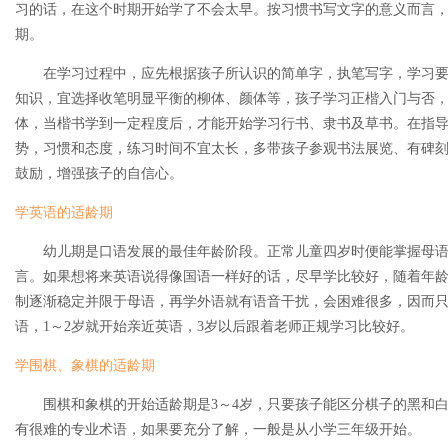
习的话，在这个时期开始学了不会太早。按习惯书写文字的意义而言
期。
在学习过程中，应先根据孩子所认识的简单字，执笔写字，学习要由
知识，宜选择收笔明显平衡的柳体、颜体等，孩子学习正楷入门与否
体，当楷书学到一定程度后，才能开始学习行书、隶书及草书。在指
势，习惯和态度，练习时间不宜太长，多带孩子参观书法展览、有碑
鼓励，增强孩子的自信心。
学英语的适龄期
幼儿期是口语发展的最佳年龄阶段。正常儿童四岁时便能掌握母语
言。如果想将来英语说得像国语一样好的话，尽早学比较好，随着年龄
制逐渐稳定并限于母语，再学外语就有语音干扰，会困难很多，因而
语，1～2岁就开始亲近英语，3岁以后跟着老师正规学习比较好。
学围棋、象棋的适龄期
围棋和象棋的开始适龄期是3～4岁，只要孩子能区分棋子的黑和白
有很难的专业术语，如果要充分了解，一般是从小学三年级开始。