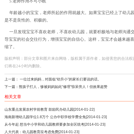
5.老师作用不可小瞧
年龄越小的宝宝，老师所起的作用就越大。如果宝宝已经上了幼儿园
是不是良性的、积极的。
一旦发现宝宝不喜欢老师，不喜欢幼儿园，就要积极地与老师沟通交
导宝宝的社会交往行为，增强宝宝的自信心。这样，宝宝才会越来越
缩了。
版权声明：部分文章和图片来自网络，版权属于原作者，如侵害您的合法权益，请您
们将在24小时内删除。
上一篇：
一位过来妈妈，对面临“幼升小”的家长们要说的话。
下一篇：
熊孩子打人，惨被妈妈如此“修理”惊呆旁人！但效果超赞
相关文章
山东重点发展农村学前教育 鼓励民办幼儿园
[2014-01-22]
海南新增幼儿园学位1.8万个 公办中职学校学费全免
[2014-01-23]
从今年起 想当中小学和幼儿园教师要参加全区统考
[2014-01-23]
人大代表：幼儿园教育应考虑免费
[2014-01-23]