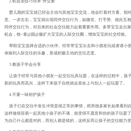
2.机会加技巧培养“外交家”
婴儿期的宝宝就已经会主动与其他宝宝交流，他会盯着对方看、朝对
意。一岁左右，宝宝就出现同伴交往行为，如微笑、打手势、彼此互
同伴交往行为，对后来的社会交往能力起着重要作用。多带宝宝走出
机会，牧~童@园@服扩大宝宝的人际交往圈，增加宝宝的社交经验。
帮助宝宝选择合适的小伙伴。经常带宝宝出去和小朋友玩或者请小朋
体验到人际交往的乐趣，形成积极主动的交往态度。
3.教孩子学会分享
让孩子经常与其他小朋友一起交往玩具玩耍，在这样的过程中，孩子
新的玩具而高兴，这样下来孩子自然就会喜欢上与别人一起玩耍了。
4.不要一味袒护孩子
孩子们在交往中发生冲突是很正常的事情，然而很多家长如果看到自
这样做很容易一起其他小孩子的不满，就变得不愿意和你的孩子玩耍
为自己什么都是对的，而别人都是错的，这样反而让孩子的交往能力