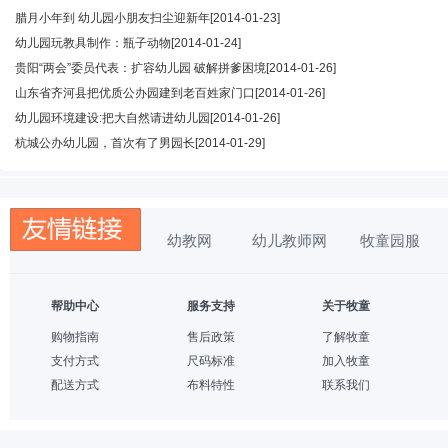
腊月小年到 幼儿园小朋友扫尘迎新年
[2014-01-23]
幼儿园玩教具制作：瓶子动物
[2014-01-24]
贵阳“两会”委员代表：扩容幼儿园 破解拼爹困境
[2014-01-26]
山东省齐河县把优质公办园建到老百姓家门口
[2014-01-26]
幼儿园环境建设:把大自然请进幼儿园
[2014-01-26]
杭城公办幼儿园，首次有了男园长
[2014-01-29]
幼教网
幼儿教师网
牧童园服
帮助中心
服务支持
关于牧童
购物指南
售后政策
了解牧童
支付方式
尺码标准
加入牧童
配送方式
布料特性
联系我们