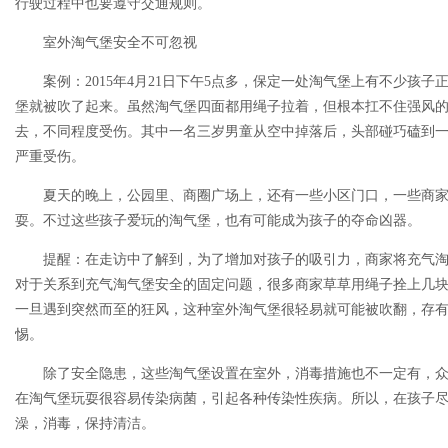
行驶过程中也要遵守交通规则。
室外淘气堡安全不可忽视
案例：2015年4月21日下午5点多，保定一处淘气堡上有不少孩
堡就被吹了起来。虽然淘气堡四面都用绳子拉着，但根本扛不住强风
去，不同程度受伤。其中一名三岁男童从空中掉落后，头部碰巧磕到
严重受伤。
夏天的晚上，公园里、商圈广场上，还有一些小区门口，一些商
耍。不过这些孩子爱玩的淘气堡，也有可能成为孩子的夺命凶器。
提醒：在走访中了解到，为了增加对孩子的吸引力，商家将充气
对于关系到充气淘气堡安全的固定问题，很多商家草草用绳子拴上几
一旦遇到突然而至的狂风，这种室外淘气堡很轻易就可能被吹翻，存
惕。
除了安全隐患，这些淘气堡设置在室外，消毒措施也不一定有，
在淘气堡玩耍很容易传染病菌，引起各种传染性疾病。所以，在孩子
澡，消毒，保持清洁。