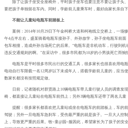
除了让孩子坐安全座椅外，平时孩子坐车也要注意不要让孩子头
要把孩子单独留在车内。同时，学龄前儿童乘车时，最好由家长亲自
不能让儿童站电瓶车前踏板上
案例：2014年10月29日下午金柯桥大道和柯袍线立交桥上，一
午4点半左右，盛某骑着电瓶车接孙子、外孙放学，孙子坐电瓶车前面
包车相撞，造成外孙当场死亡的后果。“电瓶车是非机动车，行驶到机
违反交通规则的啊。”在采访中，很多市民都为10岁的小男孩死亡而惋
电瓶车是平时很多市民出行的交通工具，很多家长也很喜欢用电
电动自行车限载一名12周岁以下未成年人，搭载学龄前儿童的，应当
数家长都没有按照规定做。
日前，记者随机对群贤路上10辆电瓶车带儿童行驶人员的调查发
椅，都直接让儿童站在电瓶车前挡上；另外3辆电瓶车还带了两名儿童
提醒：很多家长都喜欢把儿童站或坐在电瓶车的前踏板上，车的
驾驶；另外一旦电瓶车急刹车，受伤最严重的就是孩子。一旦大人控
上，导致更严重的后果。牧~童@园~服因此，希望家长为了孩子的安