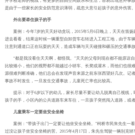
开学校老师的视线，有更多的自由空间娱乐和生活，容易出现意外事
是由于一些家长的安全防范意识薄弱，疏忽大意引起孩子的意外伤害
外出要牵住孩子的手
案例：今年7岁的天天好动贪玩，2015年5月6日晚上，天天在
进去看看，结果这时候一辆重型自卸货车右转进入工程工地，由于车
注意到通道口正在玩耍的天天，造成车辆与天天碰撞和碾压的交通事
“都是我没看住天天啊，都怪我。”天天的父母到现在都不能原谅
比较矮小，他们的视野都不能越过小轿车、长凳或灌木，而他们也很
源很难判断准确，他们总会在发现声音来源之前东张西望好几次。记
事故不时发生，一旦发生交通事故，儿童死亡率也比较高。
提示：对于6岁以下的幼儿，家长尽量不要让幼儿脱离自己视线，
孩子的手，小区内的公共道路车来车往，一旦孩子突然闯入道路，或
儿童乘车一定要坐安全坐椅
案例：“带孩子出门一定要让他坐安全坐椅。”柯桥市民朱先生一
过没让孩子坐安全坐椅的苦。2015年4月17日，朱先生驾驶一辆别克