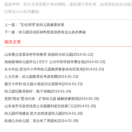
版权声明：部分文章和图片来自网络，版权属于原作者，如侵害您的合法权益，请您
们将在24小时内删除。
上一篇：
“五化管理”促幼儿园健康发展
下一篇：
幼儿园活动区材料投放居然有这么多的奥秘
相关文章
山东重点发展农村学前教育 鼓励民办幼儿园
[2014-01-22]
海南新增幼儿园学位1.8万个 公办中职学校学费全免
[2014-01-23]
从今年起 想当中小学和幼儿园教师要参加全区统考
[2014-01-23]
人大代表：幼儿园教育应考虑免费
[2014-01-23]
腊月小年到 幼儿园小朋友扫尘迎新年
[2014-01-23]
幼儿园玩教具制作：瓶子动物
[2014-01-24]
贵阳“两会”委员代表：扩容幼儿园 破解拼爹困境
[2014-01-26]
山东省齐河县把优质公办园建到老百姓家门口
[2014-01-26]
幼儿园环境建设:把大自然请进幼儿园
[2014-01-26]
杭城公办幼儿园，首次有了男园长
[2014-01-29]