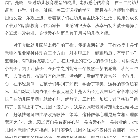
园”。是啊，经过幼儿教育理念的浇灌、老师悉心的培育，在三年的幼
语言、科学、社会、健康、美工等课程的学习，而且在与老师和小朋
团结友爱，乐观上进。看着孩子们在幼儿园里快乐的生活，健康的成
了最好的启蒙教育，作为家长，我感到很庆幸，庆幸当初为孩子选择
个班级非常敬业、充满爱心的而且善于思考的几位老师。
对于实验幼儿园的老师们的工作，我想说两句话，工作态度上是“敬
老师的敬业精神体现在三个方面：对本职工作，勤勤恳恳，有责任心”；
重理解，有“理解宽容之心” 。在工作上的责任心的事例很多，可以说
小例子，为了让孩子们在开学之后能有一个焕然一新的感觉，班的三
思，去做教具、布置教室的墙壁、活动区，看似平平常常的一个教具
心，在不经意间，让孩子们学到了知识，学会了审美。这样的事例还
际，我们对幼儿园依依不舍很大程度上是因为长期以来我们家长本身
孩子在幼儿园里我们就放心的、解放了。工作忙、加班，过了接孩子的
病了，暂时上不了幼儿园：没关系，缺席的课程老师肯定能设法给补上
了：赶紧找老师帮忙给收拾收拾，等等。这种依赖心理是建立相互理解
宽容之心”。幼儿园老师们是有责任心的，是有爱心的，是敬业的，对
儿园的老师们无可挑剔。同时实验幼儿园的优秀不仅体现在拥有一大
师们具有丰富的幼教经验、先进的教育理念。就是我们说的，是“职业