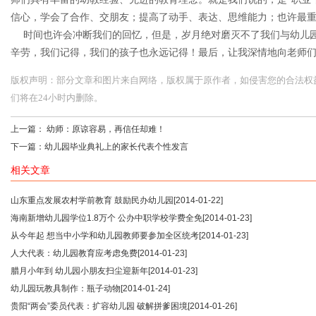
信心，学会了合作、交朋友；提高了动手、表达、思维能力；也许最
时间也许会冲断我们的回忆，但是，岁月绝对磨灭不了我们与幼儿园
辛劳，我们记得，我们的孩子也永远记得！最后，让我深情地向老师
版权声明：部分文章和图片来自网络，版权属于原作者，如侵害您的合法权益，请您
们将在24小时内删除。
上一篇：
幼师：原谅容易，再信任却难！
下一篇：
幼儿园毕业典礼上的家长代表个性发言
相关文章
山东重点发展农村学前教育 鼓励民办幼儿园
[2014-01-22]
海南新增幼儿园学位1.8万个 公办中职学校学费全免
[2014-01-23]
从今年起 想当中小学和幼儿园教师要参加全区统考
[2014-01-23]
人大代表：幼儿园教育应考虑免费
[2014-01-23]
腊月小年到 幼儿园小朋友扫尘迎新年
[2014-01-23]
幼儿园玩教具制作：瓶子动物
[2014-01-24]
贵阳“两会”委员代表：扩容幼儿园 破解拼爹困境
[2014-01-26]