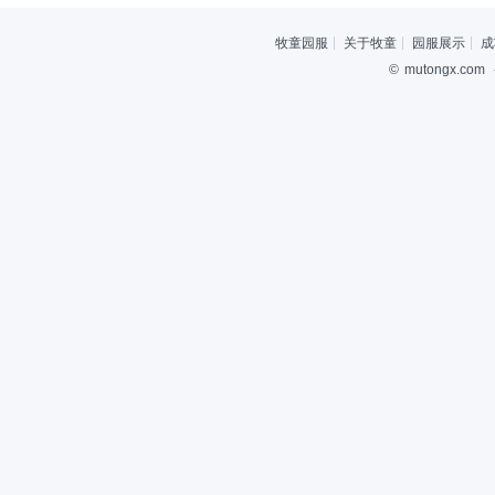
牧童园服
关于牧童
园服展示
成
©
mutongx.com