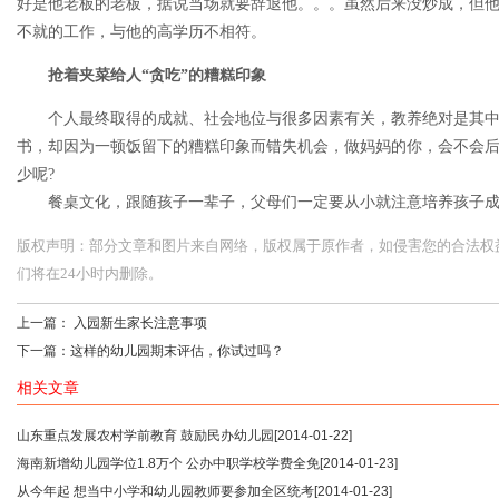
好是他老板的老板，据说当场就要辞退他。。。虽然后来没炒成，但
不就的工作，与他的高学历不相符。
抢着夹菜给人“贪吃”的糟糕印象
个人最终取得的成就、社会地位与很多因素有关，教养绝对是其
书，却因为一顿饭留下的糟糕印象而错失机会，做妈妈的你，会不会后
少呢?
餐桌文化，跟随孩子一辈子，父母们一定要从小就注意培养孩子成
版权声明：部分文章和图片来自网络，版权属于原作者，如侵害您的合法权益，请您
们将在24小时内删除。
上一篇：
入园新生家长注意事项
下一篇：
这样的幼儿园期末评估，你试过吗？
相关文章
山东重点发展农村学前教育 鼓励民办幼儿园
[2014-01-22]
海南新增幼儿园学位1.8万个 公办中职学校学费全免
[2014-01-23]
从今年起 想当中小学和幼儿园教师要参加全区统考
[2014-01-23]