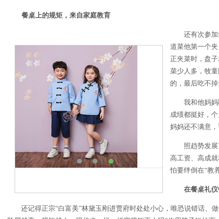
餐桌上的规矩，来自家庭教育
还有次参加
道菜他第一个夹
正夹菜时，盘子
菜少人多，牧童
的，最后吃不掉
我和他妈妈
成绩都挺好，个
妈妈还不满意，
照趋势发展
高工资、高成就
怕要绊倒在“教
在餐桌礼仪
还记得正宗“白富美”林黛玉刚进贾府时处处小心，唯恐说错话、做