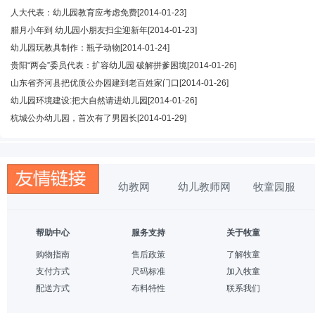
人大代表：幼儿园教育应考虑免费
[2014-01-23]
腊月小年到 幼儿园小朋友扫尘迎新年
[2014-01-23]
幼儿园玩教具制作：瓶子动物
[2014-01-24]
贵阳“两会”委员代表：扩容幼儿园 破解拼爹困境
[2014-01-26]
山东省齐河县把优质公办园建到老百姓家门口
[2014-01-26]
幼儿园环境建设:把大自然请进幼儿园
[2014-01-26]
杭城公办幼儿园，首次有了男园长
[2014-01-29]
幼教网
幼儿教师网
牧童园服
帮助中心
服务支持
关于牧童
购物指南
售后政策
了解牧童
支付方式
尺码标准
加入牧童
配送方式
布料特性
联系我们