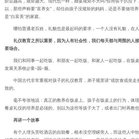
阶层越高，规矩越大。现代也一样，婚宴规矩不大吗?你用筷子扒拉下
以，那些声称要“富养女”，却任由孩子没规矩的妈妈，还是不要做培养“
是“白富美”的家庭。
哪怕普通老百姓，礼貌也是最起码的要求，一个人没有礼貌，在
礼仪教育之所以重要，因为人有社会性，我们每天都与周围的人
要场合。
我们和同事一起吃饭、和朋友一起吃饭、和家人一起吃饭，在饭
发展关系牧@童~园~服。
中国古代非常重视对孩子的礼仪教育，弟子规里讲“或饮食或坐走
致的。
毫不夸张地说：真正的教养在饭桌上。孩子在饭桌上的行为，体
餐桌礼仪的培养是必须的。别以为这些等孩子大了，或者出门时再教
再讲一个故事
有个人埋头苦吃酒店的自助餐，根本没空理睬旁人，而这些人中