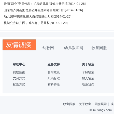
贵阳“两会”委员代表：扩容幼儿园 破解拼爹困境
[2014-01-26]
山东省齐河县把优质公办园建到老百姓家门口
[2014-01-26]
幼儿园环境建设:把大自然请进幼儿园
[2014-01-26]
杭城公办幼儿园，首次有了男园长
[2014-01-29]
幼教网
幼儿教师网
牧童园服
帮助中心
服务支持
关于牧童
购物指南
售后政策
了解牧童
支付方式
尺码标准
加入牧童
配送方式
布料特性
联系我们
牧童园服
关于牧童
园服展示
成
©
mutongx.com