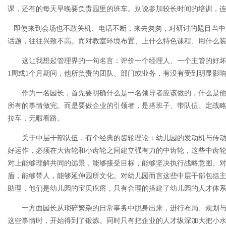
课，还有的每天早晚要负责园里的班车。别说参加较长时间的培训，连
即使来到会场也不敢关机、电话不断，来去匆匆，对研讨的题目当中
话题，往往兴致不高。而对教室环境布置、上什么特色课程、用什么
这让我想起管理界的一句名言：评价一个经理人、一个主管的好坏
1周或1个月期间，他所负责的团队、部门或业务，有没有受到明显影
作为一名园长，首先要明确什么是一名领导者应该做的，什么是他
所有的事情做完。而是要做企业的引领者，是搭班子、带队伍、定战
拉车，无暇看路。
关于中层干部队伍，有个经典的齿轮理论：幼儿园的发动机与传动
好运作，必须在大齿轮和小齿轮之间建立强有力的中齿轮，这些中齿
对上能够理解共同的远景，能够接受目标，能够坚决执行战略意图。
盾，能够带人，能够延伸园所文化。对幼儿园而言这些中层干部包括
助理，他们是幼儿园的宝贝疙瘩，只有合理的搭建了幼儿园的人才体
一方面园长从琐碎繁杂的日常事务中脱身出来，进行布局、规划与
这些事情时，开始得到了锻炼。同时只有把企业的人才纵深加大把小