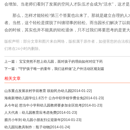
会增加。当老师们看到了发展的空间人才队伍才会成为“活水”，这才
那么，怎样才能轻松?第三个答案也出来了。那就是建立合理的人才
者。当然，这个轻松是摆脱了纠缠琐事的轻松。而当园长们解决了以
会的时候，其实也并不能真的轻松退休，只不过我们将要思考的是更
版权声明：部分文章和图片来自网络，版权属于原作者，如侵害您的合法权益，请您
们将在24小时内删除。
上一篇：
宝宝突然不想上幼儿园，面对孩子的理由如何对症下药
下一篇：
“守护孩子唯一的童年，我们这样做”之户外活动区规划篇
相关文章
山东重点发展农村学前教育 鼓励民办幼儿园
[2014-01-22]
海南新增幼儿园学位1.8万个 公办中职学校学费全免
[2014-01-23]
从今年起 想当中小学和幼儿园教师要参加全区统考
[2014-01-23]
人大代表：幼儿园教育应考虑免费
[2014-01-23]
腊月小年到 幼儿园小朋友扫尘迎新年
[2014-01-23]
幼儿园玩教具制作：瓶子动物
[2014-01-24]