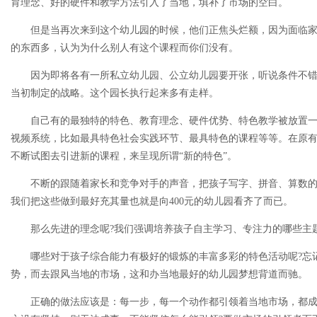
育理念、好的硬件和教学方法引入了当地，填补了市场的空白。
但是当再次来到这个幼儿园的时候，他们正焦头烂额，因为面临家长
的东西多，认为为什么别人有这个课程而你们没有。
因为即将各有一所私立幼儿园、公立幼儿园要开张，听说条件不错
当初制定的战略。这个园长执行起来多有走样。
自己有的最独特的特色、教育理念、硬件优势、特色教学被放置一
视频系统，比如最具特色社会实践环节、最具特色的课程等等。在原
不断试图去引进新的课程，来呈现所谓“新的特色”。
不断的跟随着家长和竞争对手的声音，把孩子写字、拼音、算数的
我们把这些做到最好充其量也就是向400元的幼儿园看齐了而已。
那么先进的理念呢?我们强调培养孩子自主学习、专注力的哪些主题
哪些对于孩子综合能力有极好的锻炼的丰富多彩的特色活动呢?忘记
势，而去跟风当地的市场，这和办当地最好的幼儿园梦想背道而驰。
正确的做法应该是：每一步，每一个动作都引领着当地市场，都成