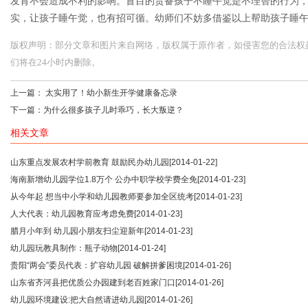
发育不会造成不利的影响。盲目的责备孩子不睡午觉是不理智的行为
实，让孩子睡午觉，也有招可循。幼师们不妨多借鉴以上帮助孩子睡
版权声明：部分文章和图片来自网络，版权属于原作者，如侵害您的合法权益，请您
们将在24小时内删除。
上一篇：
太实用了！幼小新生开学健康备忘录
下一篇：
为什么很多孩子儿时乖巧，长大叛逆？
相关文章
山东重点发展农村学前教育 鼓励民办幼儿园
[2014-01-22]
海南新增幼儿园学位1.8万个 公办中职学校学费全免
[2014-01-23]
从今年起 想当中小学和幼儿园教师要参加全区统考
[2014-01-23]
人大代表：幼儿园教育应考虑免费
[2014-01-23]
腊月小年到 幼儿园小朋友扫尘迎新年
[2014-01-23]
幼儿园玩教具制作：瓶子动物
[2014-01-24]
贵阳“两会”委员代表：扩容幼儿园 破解拼爹困境
[2014-01-26]
山东省齐河县把优质公办园建到老百姓家门口
[2014-01-26]
幼儿园环境建设:把大自然请进幼儿园
[2014-01-26]