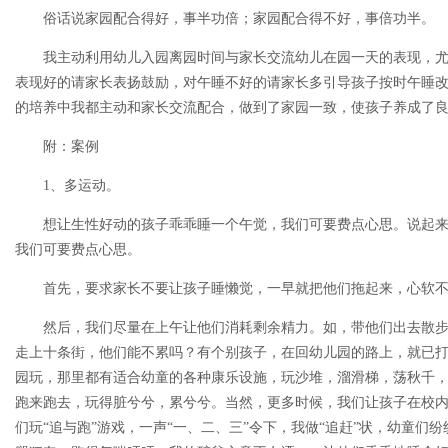
俗话说家园配合得好，事半功倍；家园配合得不好，事倍功半。
我主动利用幼儿入园离园时间与家长交流幼儿在园一天的表现，
表现好的请家长表扬鼓励，对午睡不好的请家长多引导孩子按时午睡
的培养中我都主动和家长交流配合，做到了家园一致，使孩子养成了
附：案例
1、多运动。
想让生性好动的孩子乖乖睡一个午觉，我们可要费点心思。说起
我们可要费点心思。
首先，要求家长不要让孩子睡懒觉，一早就把他们拖起来，心软
然后，我们尽量在上午让他们消耗剩余精力。如，带他们出去散
走上十条街，他们能不累吗？有个别孩子，在回幼儿园的路上，就已
园玩，那里都有适合幼童的各种康乐设施，玩沙堆，溜滑梯，荡秋千，
跑来跑去，玩得脏兮兮，累兮兮。当然，更多时候，我们让孩子在校内
们玩“追与跑”游戏，一声“一、二、三”令下，我做“追赶”状，幼童们