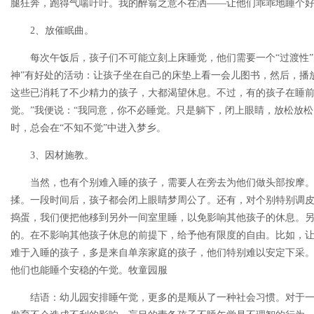
腿狂奔，跑得气喘吁吁。我的醉翁之意不在洒——让他们乖乖地睡个
2、放催眠曲。
每次午饭后，孩子们不可能立刻上床睡觉，他们需要一个“过渡性”
神”有好处的活动：让孩子坐在自己的床垫上看一会儿图书，然后，播
这些已消耗了不少精力的孩子，大都渴望休息。不过，有的孩子在睡前
觉。”我便说：“我同意，你不必睡觉。只是躺下，闭上眼睛，放松放松
时，总会在“不知不觉”中进入梦乡。
3、因材施教。
当然，也有个别难入睡的孩子，需要人在旁去为他们做头部按摩
揉。一段时间后，孩子都会闭上眼睛梦周公了。还有，对个别特别调
捣蛋，我们便把他移到另外一间室里睡，以免影响其他孩子的休息。
的。在不影响其他孩子休息的前提下，给予他有限度的自由。比如，
难于入睡的孩子，多是来自单亲家庭的孩子，他们特别难以安定下采
他们也能睡个安稳的午觉。牧童园服
结语：幼儿园安排睡午觉，更多的是顺从了一种社会习惯。对于