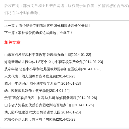
版权声明：部分文章和图片来自网络，版权属于原作者，如侵害您的合法权益，请您
们将在24小时内删除。
上一篇：
五个场景立刻看出优秀园长和普通园长的分别！
下一篇：
家长最爱问幼师这些问题，准爆了！
相关文章
山东重点发展农村学前教育 鼓励民办幼儿园
[2014-01-22]
海南新增幼儿园学位1.8万个 公办中职学校学费全免
[2014-01-23]
从今年起 想当中小学和幼儿园教师要参加全区统考
[2014-01-23]
人大代表：幼儿园教育应考虑免费
[2014-01-23]
腊月小年到 幼儿园小朋友扫尘迎新年
[2014-01-23]
幼儿园玩教具制作：瓶子动物
[2014-01-24]
贵阳“两会”委员代表：扩容幼儿园 破解拼爹困境
[2014-01-26]
山东省齐河县把优质公办园建到老百姓家门口
[2014-01-26]
幼儿园环境建设:把大自然请进幼儿园
[2014-01-26]
杭城公办幼儿园，首次有了男园长
[2014-01-29]