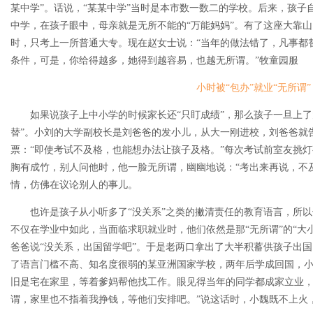
某中学”。话说，“某某中学”当时是本市数一数二的学校。后来，孩子
中学，在孩子眼中，母亲就是无所不能的“万能妈妈”。有了这座大靠
时，只考上一所普通大专。现在赵女士说：“当年的做法错了，凡事都
条件，可是，你给得越多，她得到越容易，也越无所谓。”牧童园服
小时被“包办”就业“无所谓”
如果说孩子上中小学的时候家长还“只盯成绩”，那么孩子一旦上了
替”。小刘的大学副校长是刘爸爸的发小儿，从大一刚进校，刘爸爸就告
票：“即使考试不及格，也能想办法让孩子及格。”每次考试前室友挑
胸有成竹，别人问他时，他一脸无所谓，幽幽地说：“考出来再说，不
情，仿佛在议论别人的事儿。
也许是孩子从小听多了“没关系”之类的撇清责任的教育语言，所以
不仅在学业中如此，当面临求职就业时，他们依然是那“无所谓”的“大
爸爸说“没关系，出国留学吧”。于是老两口拿出了大半积蓄供孩子出
了语言门槛不高、知名度很弱的某亚洲国家学校，两年后学成回国，
旧是宅在家里，等着爹妈帮他找工作。眼见得当年的同学都成家立业，
谓，家里也不指着我挣钱，等他们安排吧。”说这话时，小魏既不上火