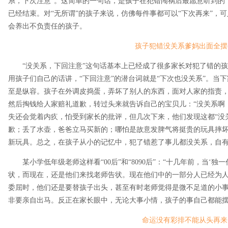
系，下次注意”。这简单的一句话，是孩子在犯错闯祸后最愿意听到的
已经结束。对“无所谓”的孩子来说，仿佛每件事都可以“下次再来”，
会养出不负责任的孩子。
孩子犯错没关系爹妈出面全摆
“没关系，下回注意”这句话基本上已经成了很多家长对犯了错的孩子
用孩子们自己的话讲，“下回注意”的潜台词就是“下次也没关系”。当
至是纵容。孩子在外调皮捣蛋，弄坏了别人的东西，面对人家的指责，
然后掏钱给人家赔礼道歉，转过头来就告诉自己的宝贝儿：“没关系啊
失还会觉着内疚，怕受到家长的批评，但几次下来，他们发现这都“没
歉；丢了水壶，爸爸立马买新的；哪怕是故意发脾气将挺贵的玩具摔
新玩具。总之，在孩子从小的记忆中，犯了错惹了事儿都没关系，自
某小学低年级老师这样看“00后”和“8090后”：“十几年前，当‘独
状，而现在，还是他们来找老师告状。现在他们中的一部分人已经为
委屈时，他们还是要替孩子出头，甚至有时老师觉得是微不足道的小
非要亲自出马。反正在家长眼中，无论大事小情，孩子的事自己都能摆
命运没有彩排不能从头再来