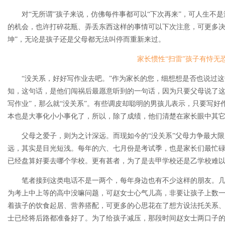
对“无所谓”孩子来说，仿佛每件事都可以“下次再来”，可人生不是
的机会，也许打碎花瓶、弄丢东西这样的事情可以下次注意，可更多决
坤”，无论是孩子还是父母都无法叫停而重新来过。
家长惯性“扫雷”孩子有恃无
“没关系，好好写作业去吧。”作为家长的您，细想想是否也说过这
知，这句话，是他们闯祸后最愿意听到的一句话，因为只要父母说了这
写作业”，那么就“没关系”。有些调皮却聪明的男孩儿表示，只要写好
本也是大事化小小事化了，所以，除了成绩，他们清楚在家长眼中其它
父母之爱子，则为之计深远。而现如今的“没关系”父母力争最大限
远，其实是目光短浅。每年的六、七月份是考试季，也是家长们最忙
已经盘算好要去哪个学校。更有甚者，为了是去甲学校还是乙学校难
笔者接到这类电话不是一两个，每年身边也有不少这样的朋友。几
为考上中上等的高中没嘛问题，可赵女士心气儿高，非要让孩子上数
着孩子的饮食起居、营养搭配，可更多的心思花在了想方设法托关系
士已经将后路都准备好了。为了给孩子减压，那段时间赵女士两口子的