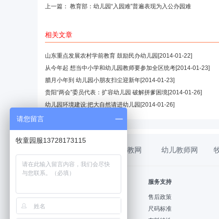
上一篇：
教育部：幼儿园“入园难”普遍表现为入公办园难
相关文章
山东重点发展农村学前教育 鼓励民办幼儿园
[2014-01-22]
从今年起 想当中小学和幼儿园教师要参加全区统考
[2014-01-23]
腊月小年到 幼儿园小朋友扫尘迎新年
[2014-01-23]
贵阳“两会”委员代表：扩容幼儿园 破解拼爹困境
[2014-01-26]
幼儿园环境建设:把大自然请进幼儿园
[2014-01-26]
请您留言
牧童园服13728173115
幼教网
幼儿教师网
帮助中心
服务支持
购物指南
售后政策
支付方式
尺码标准