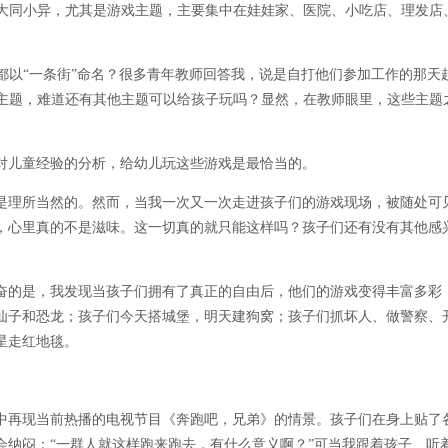
大同小异，尤其是游戏主题，主要集中在娃娃家、医院、小吃店、理发店
都以“一条街”命名？很多青年教师回答我，说是自打他们参加工作的那天
主题，难道还有其他主题可以给孩子玩吗？显然，在教师眼里，这些主题
对儿童经验的分析，给幼儿玩这些游戏是最恰当的。
是理所当然的。然而，当我一次又一次走进孩子们的游戏现场，被随处可
，心里真的不是滋味。这一切真的就只能这样吗？孩子们还有没有其他感
奋的是，我发现当孩子们拥有了真正的自由后，他们的游戏变得丰富多彩
仙子和恐龙；孩子们今天搭城堡，明天建狗窝；孩子们抓坏人、做警察、
星走红地毯。
中再现当前热播的电视节目《奔跑吧，兄弟》的情景。孩子们在身上贴了
会纳闷：“一群人就这样跑来跑去，有什么意义啊？”可当我跟着孩子、听