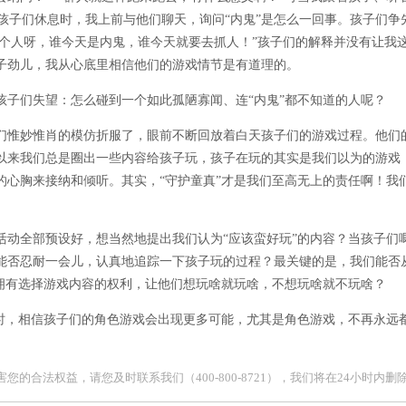
在孩子们休息时，我上前与他们聊天，询问“内鬼”是怎么一回事。孩子们争
一个人呀，谁今天是内鬼，谁今天就要去抓人！”孩子们的解释并没有让我
子劲儿，我从心底里相信他们的游戏情节是有道理的。
孩子们失望：怎么碰到一个如此孤陋寡闻、连“内鬼”都不知道的人呢？
们惟妙惟肖的模仿折服了，眼前不断回放着白天孩子们的游戏过程。他们
以来我们总是圈出一些内容给孩子玩，孩子在玩的其实是我们以为的游戏
的心胸来接纳和倾听。其实，“守护童真”才是我们至高无上的责任啊！我
活动全部预设好，想当然地提出我们认为“应该蛮好玩”的内容？当孩子们
能否忍耐一会儿，认真地追踪一下孩子玩的过程？最关键的是，我们能否
天拥有选择游戏内容的权利，让他们想玩啥就玩啥，不想玩啥就不玩啥？
时，相信孩子们的角色游戏会出现更多可能，尤其是角色游戏，不再永远都
合法权益，请您及时联系我们（400-800-8721），我们将在24小时内删