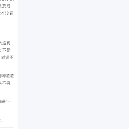
先恐后
这个没看
的逼真
；不是
们难道不
唧唧喳喳
从不再
是“一
除。