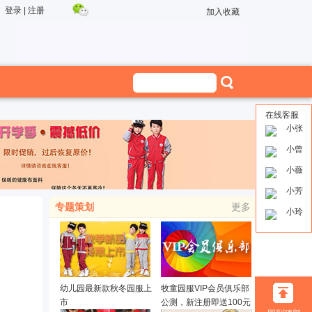
登录
|
注册
加入收藏
在线客服
小张
小曾
小薇
小芳
专题策划
更多
小玲
幼儿园最新款秋冬园服上
牧童园服VIP会员俱乐部
市
公测，新注册即送100元