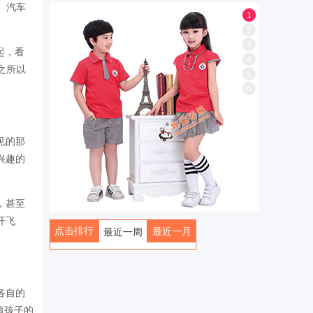
、汽车
1
2
3
起，看
4
之所以
5
6
见的那
兴趣的
，甚至
开飞
点击排行
最近一月
最近一周
全部
各自的
着孩子的