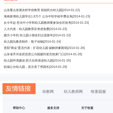
山东重点发展农村学前教育 鼓励民办幼儿园
[2014-01-22]
海南新增幼儿园学位1.8万个 公办中职学校学费全免
[2014-01-23]
从今年起 想当中小学和幼儿园教师要参加全区统考
[2014-01-23]
人大代表：幼儿园教育应考虑免费
[2014-01-23]
腊月小年到 幼儿园小朋友扫尘迎新年
[2014-01-23]
幼儿园玩教具制作：瓶子动物
[2014-01-24]
贵阳“两会”委员代表：扩容幼儿园 破解拼爹困境
[2014-01-26]
山东省齐河县把优质公办园建到老百姓家门口
[2014-01-26]
幼儿园环境建设:把大自然请进幼儿园
[2014-01-26]
杭城公办幼儿园，首次有了男园长
[2014-01-29]
幼教网
幼儿教师网
牧童园服
帮助中心
服务支持
关于牧童