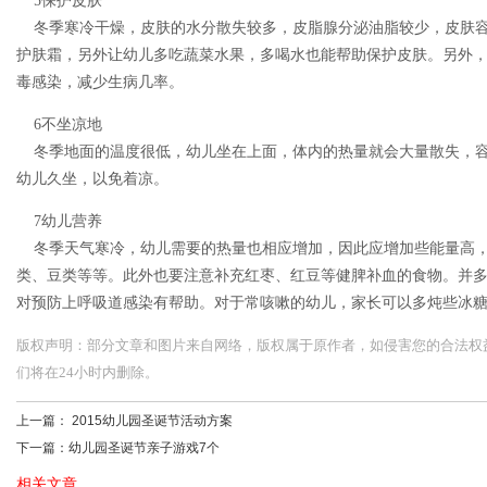
5保护皮肤
冬季寒冷干燥，皮肤的水分散失较多，皮脂腺分泌油脂较少，皮肤容
护肤霜，另外让幼儿多吃蔬菜水果，多喝水也能帮助保护皮肤。另外
毒感染，减少生病几率。
6不坐凉地
冬季地面的温度很低，幼儿坐在上面，体内的热量就会大量散失，容
幼儿久坐，以免着凉。
7幼儿营养
冬季天气寒冷，幼儿需要的热量也相应增加，因此应增加些能量高，
类、豆类等等。此外也要注意补充红枣、红豆等健脾补血的食物。并
对预防上呼吸道感染有帮助。对于常咳嗽的幼儿，家长可以多炖些冰
版权声明：部分文章和图片来自网络，版权属于原作者，如侵害您的合法权益，请您
们将在24小时内删除。
上一篇：
2015幼儿园圣诞节活动方案
下一篇：
幼儿园圣诞节亲子游戏7个
相关文章