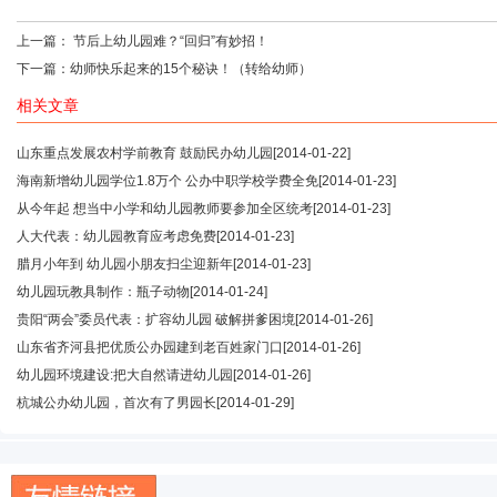
上一篇：
节后上幼儿园难？“回归”有妙招！
下一篇：
幼师快乐起来的15个秘诀！（转给幼师）
相关文章
山东重点发展农村学前教育 鼓励民办幼儿园
[2014-01-22]
海南新增幼儿园学位1.8万个 公办中职学校学费全免
[2014-01-23]
从今年起 想当中小学和幼儿园教师要参加全区统考
[2014-01-23]
人大代表：幼儿园教育应考虑免费
[2014-01-23]
腊月小年到 幼儿园小朋友扫尘迎新年
[2014-01-23]
幼儿园玩教具制作：瓶子动物
[2014-01-24]
贵阳“两会”委员代表：扩容幼儿园 破解拼爹困境
[2014-01-26]
山东省齐河县把优质公办园建到老百姓家门口
[2014-01-26]
幼儿园环境建设:把大自然请进幼儿园
[2014-01-26]
杭城公办幼儿园，首次有了男园长
[2014-01-29]