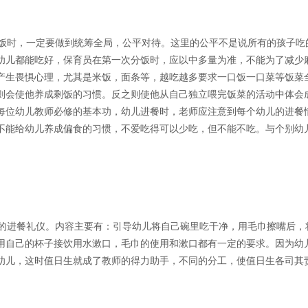
饭时，一定要做到统筹全局，公平对待。这里的公平不是说所有的孩子吃
幼儿都能吃好，保育员在第一次分饭时，应以中多量为准，不能为了减少
产生畏惧心理，尤其是米饭，面条等，越吃越多要求一口饭一口菜等饭菜
则会使他养成剩饭的习惯。反之则使他从自己独立喂完饭菜的活动中体会
每位幼儿教师必修的基本功，幼儿进餐时，老师应注意到每个幼儿的进餐
不能给幼儿养成偏食的习惯，不爱吃得可以少吃，但不能不吃。与个别幼
的进餐礼仪。内容主要有：引导幼儿将自己碗里吃干净，用毛巾擦嘴后，
用自己的杯子接饮用水漱口，毛巾的使用和漱口都有一定的要求。因为幼
幼儿，这时值日生就成了教师的得力助手，不同的分工，使值日生各司其