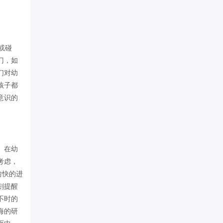
或碰
门，如
们对幼
孩子都
意识的
。在幼
考虑，
愉快的进
刻提醒
不时的
海的研