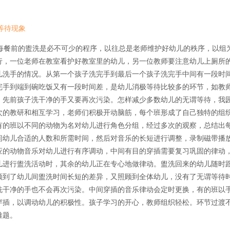
等待现象
餐前的盥洗是必不可少的程序，以往总是老师维护好幼儿的秩序，以组
行，一位老师在教室看护好教室里的幼儿，另一位教师要注意幼儿上厕所
儿洗手的情况。从第一个孩子洗完手到最后一个孩子洗完手中间有一段时
完手到端到碗吃饭又有一段时间差，是幼儿消极等待比较多的环节，如教
，先前孩子洗干净的手又要再次污染。怎样减少多数幼儿的无谓等待，我
次的教研和相互学习，老师们积极开动脑筋，每个班形成了自己独特的组
有的班以不同的动物为名对幼儿进行角色分组，经过多次的观察，总结出
间幼儿合适的人数和所需时间，然后对音乐的长短进行调整，录制磁带播
应的动物音乐对幼儿进行有序调动，中间有目的穿插需要复习巩固的律动
儿进行盥洗活动时，其余的幼儿正在专心地做律动。盥洗回来的幼儿随时
顾到了幼儿间盥洗时间长短的差异，又照顾到全体幼儿，没有了无谓等待
洗干净的手也不会再次污染。中间穿插的音乐律动会定时更换，有的班以
穿插，以调动幼儿的积极性。孩子学习的开心，教师组织轻松。环节过渡
难题。