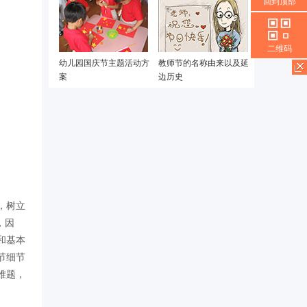
回到顶部
二维码
幼儿园国庆节主题活动方
教师节的名称由来以及延
案
边历史
，树立
，因
和基本
节细节
难题，