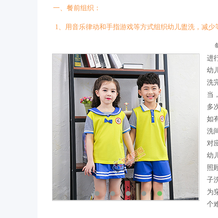
一、餐前组织：
1、用音乐律动和手指游戏等方式组织幼儿盥洗，减少
每
进
幼
洗
当
多
如
洗
对
幼
照
子
为
个