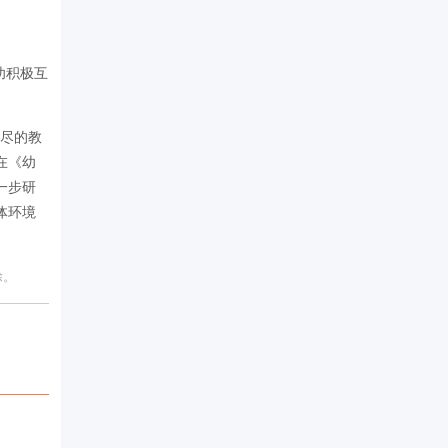
幼积极互
尽的教
在《幼
一步研
体环境
除。