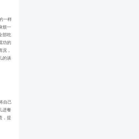
的一样
麻烦一
全部吃
成功的
情况，
儿的谈
将自己
儿进餐
责，提