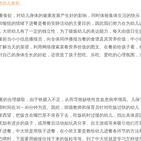
进幼儿食欲。
餐食欲，对幼儿身体的健康发展产生好的影响，同时体验集体生活的快乐
和愉悦的情绪下进餐是餐前安静活动的主要目的，因此我们努力在为幼儿
，大班幼儿有了一定的独立性，为了锻炼幼儿的表达能力，每天由值日生
餐前当小小信息播报员，向全体同伴播报当餐的食谱及其营养价值；中小
了解当天的菜谱，利用网络搜索菜肴营养价值的图文、在餐前给孩子看，
对自己的身体生长的好处，还营造了孩子想吃、乐吃、爱吃的心理氛围，
。
素的合理摄取，由于铁摄入不足，从而导致缺铁性贫血患病率增高。儿保
时间在30～40分钟为宜。因此，班级教师和保育员针对吃饭过快的幼儿
张西望，把饭含在嘴巴里不肯吞下去，吃饭耗时过慢的幼儿，找出具体原
奖励有进步的孩子，或用餐后活动如玩具分享、自主游戏等来吸引他们尽
子进餐，中大班是用筷子进餐，在小班主要是教给幼儿进餐各环节的方法
巴喂时，下面要用碗接住掉下来的饭粒等等。到了中大班就是学习怎样使