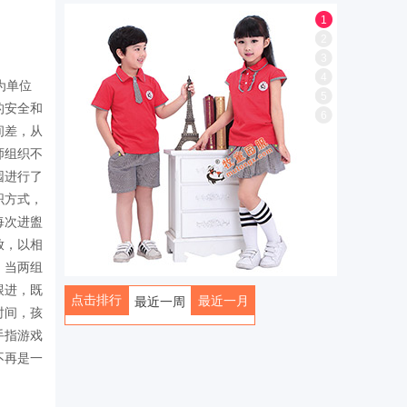
1
2
3
4
为单位
5
的安全和
6
间差，从
师组织不
园进行了
织方式，
每次进盥
放，以相
，当两组
跟进，既
点击排行
最近一月
最近一周
时间，孩
全部
手指游戏
不再是一