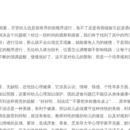
因素，尽管幼儿也是很有序的按顺序进行，免不了还是有因端饭引起泼洒
解决这个问题呢？经过一段时间的观察和摸索，我们终于找到了其中的窍
前）进行活动，那么就不会出现交叉现象，就能避免人为的碰撞，于是我
定的顺序进行，无论幼儿谁当组长，位置怎么调整都不影响线路，让每个
不断的强调提醒，慢慢就好了。这不是对幼儿的限制，而是一个培养规则
常、无缺陷，还包括心理健康，它涉及认识、情绪、情感、个性等多方面
加以照顾，还要对幼儿心理加以保护。因此进食问题已不能仅从身体健康
到这样善意的提醒：“好好吃，别说话”“不要把米粒撒在桌上”……原本
不说话是一种美德，有利于健康。所以幼儿必须遵守这种传统的美德，时
消化腺受到抑制，就没有食欲。教师对吃的慢的幼儿的催促，以及对规则
儿情绪的反感、紧张，造成厌食、畏食。芝加哥大学心理学家齐克森、默