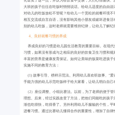
究证实了这一点，并认为在饮食中交谈，人们心情愉快、
大班的孩子往往在吃饭时悄悄说话。给幼儿适度的自由说
对幼儿的吃饭放松不管呢？给幼儿一个宽松的就餐环境不
相互交流或自言自语，没有影响其他小朋友或破坏进食活
别的幼儿吃饭，这时老师就需要维持纪律，让幼儿了解纪
4、良好就餐习惯的养成
养成良好的习惯是幼儿园生活教育的重要目标。在现代
习惯，如果没有形成与之相应的良好的饮食卫生习惯和规
丰富的营养是健康发育保证。如何让美味的饭菜吃进孩子
实施不同的教育方法：
(1) 故事引导、榜样示范法。利用幼儿喜欢听故事、“
手能力强的幼儿示范吃饭样子给大家看，让幼儿明白自
（2）座位调整、小组比赛法。以前，为了老师的便于管
理想。后来，经过实践改变了方法，把他们同能吃的孩子
渐也吃得快，吃得香了。另外利用幼儿不服输的个性，平
进餐习惯。通过比赛幼儿懂得合作的重要性，增加了自律