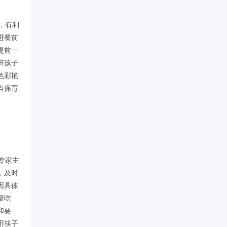
，有利
进餐前
提前一
班孩子
色彩艳
当保育
专家主
，及时
因具体
量吃
和要
用筷子