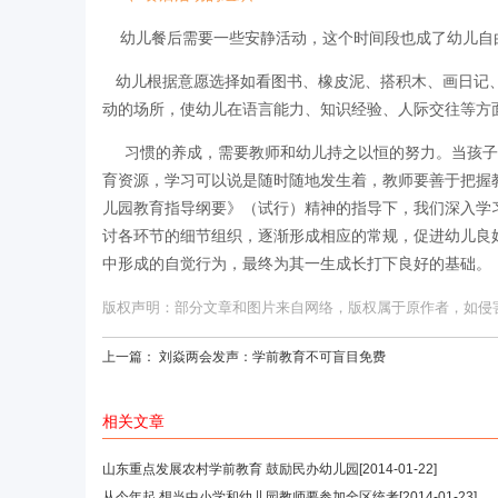
幼儿餐后需要一些安静活动，这个时间段也成了幼儿自
幼儿根据意愿选择如看图书、橡皮泥、搭积木、画日记、
动的场所，使幼儿在语言能力、知识经验、人际交往等方
习惯的养成，需要教师和幼儿持之以恒的努力。当孩子
育资源，学习可以说是随时随地发生着，教师要善于把握
儿园教育指导纲要》（试行）精神的指导下，我们深入学
讨各环节的细节组织，逐渐形成相应的常规，促进幼儿良
中形成的自觉行为，最终为其一生成长打下良好的基础。
版权声明：部分文章和图片来自网络，版权属于原作者，如侵害您的
上一篇：
刘焱两会发声：学前教育不可盲目免费
相关文章
山东重点发展农村学前教育 鼓励民办幼儿园
[2014-01-22]
从今年起 想当中小学和幼儿园教师要参加全区统考
[2014-01-23]