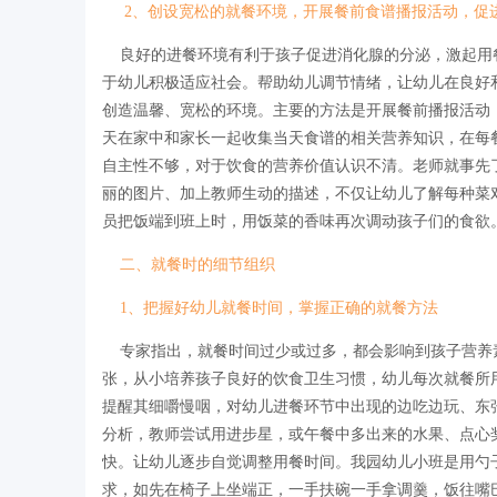
2、创设宽松的就餐环境，开展餐前食谱播报活动，促
良好的进餐环境有利于孩子促进消化腺的分泌，激起用
于幼儿积极适应社会。帮助幼儿调节情绪，让幼儿在良好
创造温馨、宽松的环境。主要的方法是开展餐前播报活动
天在家中和家长一起收集当天食谱的相关营养知识，在每
自主性不够，对于饮食的营养价值认识不清。老师就事先
丽的图片、加上教师生动的描述，不仅让幼儿了解每种菜
员把饭端到班上时，用饭菜的香味再次调动孩子们的食欲
二、就餐时的细节组织
1、把握好幼儿就餐时间，掌握正确的就餐方法
专家指出，就餐时间过少或过多，都会影响到孩子营养
张，从小培养孩子良好的饮食卫生习惯，幼儿每次就餐所用
提醒其细嚼慢咽，对幼儿进餐环节中出现的边吃边玩、东
分析，教师尝试用进步星，或午餐中多出来的水果、点心
快。让幼儿逐步自觉调整用餐时间。我园幼儿小班是用勺
求，如先在椅子上坐端正，一手扶碗一手拿调羹，饭往嘴