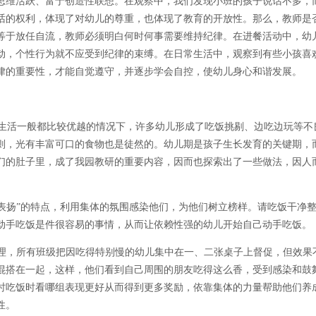
思维活跃、富于创造性联想。在观察中，我们发现小班的孩子说话不多，
话的权利，体现了对幼儿的尊重，也体现了教育的开放性。那么，教师是
等于放任自流，教师必须明白何时何事需要维持纪律。在进餐活动中，幼
动，个性行为就不应受到纪律的束缚。在日常生活中，观察到有些小孩喜
律的重要性，才能自觉遵守，并逐步学会自控，使幼儿身心和谐发展。
生活一般都比较优越的情况下，许多幼儿形成了吃饭挑剔、边吃边玩等不
则，光有丰富可口的食物也是徒然的。幼儿期是孩子生长发育的关键期，
们的肚子里，成了我园教研的重要内容，因而也探索出了一些做法，因人
爱表扬”的特点，利用集体的氛围感染他们，为他们树立榜样。请吃饭干净
己动手吃饭是件很容易的事情，从而让依赖性强的幼儿开始自己动手吃
理，所有班级把因吃得特别慢的幼儿集中在一、二张桌子上督促，但效果
混搭在一起，这样，他们看到自己周围的朋友吃得这么香，受到感染和鼓
时吃饭时看哪组表现更好从而得到更多奖励，依靠集体的力量帮助他们养
性。