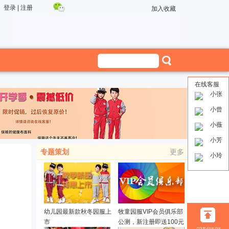
登录
|
注册
加入收藏
在线客服
小张
小曾
小薇
小芳
专题策划
更多
小玲
幼儿园最新款秋冬园服上
牧童园服VIP会员俱乐部
市
公测，新注册即送100元