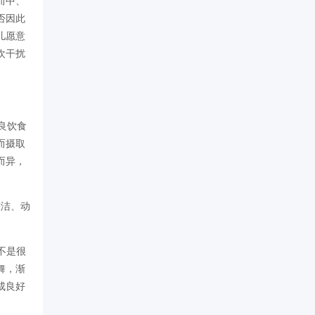
而中、
否因此
儿愿意
欢干扰
良饮食
而摄取
而异，
整洁、动
饭。
不是很
舞，渐
成良好