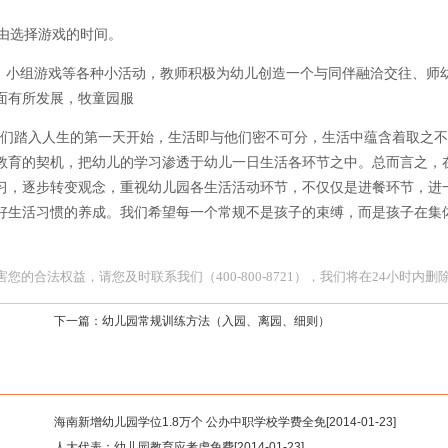
由选择游戏的时间。
小组游戏等各种小活动，教师积极为幼儿创造一个与同伴融洽交往、师
面有所发展，牧童园服
们踏入人生的第一天开始，生活即与他们密不可分，生活中蕴含着取之不
教育的契机，把幼儿的学习渗透于幼儿一日生活各环节之中。总而言之，
习，逐步转变观念，重视幼儿园各生活活动环节，不仅仅是进餐环节，进
好生活习惯的养成。我们希望每一个常规不是孩子的束缚，而是孩子在集
合法权益，请您及时联系我们（400-800-8721），我们将在24小时内删
下一篇：
幼儿园常规训练方法（入园、离园、细则）
海南新增幼儿园学位1.8万个 公办中职学校学费全免
[2014-01-23]
人大代表：幼儿园教育应考虑免费
[2014-01-23]