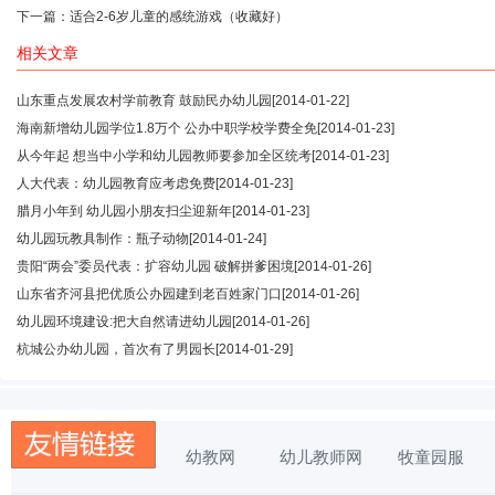
下一篇：
适合2-6岁儿童的感统游戏（收藏好）
相关文章
山东重点发展农村学前教育 鼓励民办幼儿园
[2014-01-22]
海南新增幼儿园学位1.8万个 公办中职学校学费全免
[2014-01-23]
从今年起 想当中小学和幼儿园教师要参加全区统考
[2014-01-23]
人大代表：幼儿园教育应考虑免费
[2014-01-23]
腊月小年到 幼儿园小朋友扫尘迎新年
[2014-01-23]
幼儿园玩教具制作：瓶子动物
[2014-01-24]
贵阳“两会”委员代表：扩容幼儿园 破解拼爹困境
[2014-01-26]
山东省齐河县把优质公办园建到老百姓家门口
[2014-01-26]
幼儿园环境建设:把大自然请进幼儿园
[2014-01-26]
杭城公办幼儿园，首次有了男园长
[2014-01-29]
幼教网
幼儿教师网
牧童园服