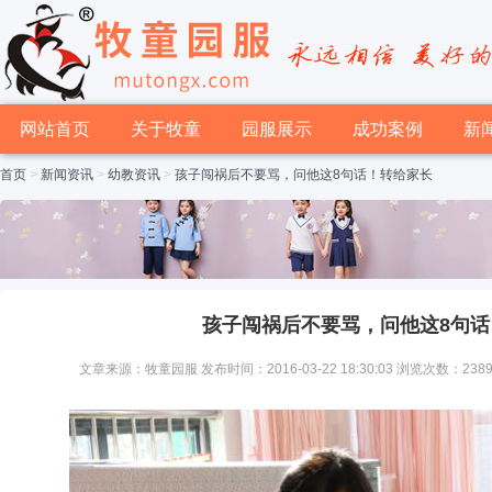
网站首页
关于牧童
园服展示
成功案例
新
首页
>
新闻资讯
>
幼教资讯
>
孩子闯祸后不要骂，问他这8句话！转给家长
孩子闯祸后不要骂，问他这8句话
文章来源：牧童园服 发布时间：2016-03-22 18:30:03 浏览次数：238