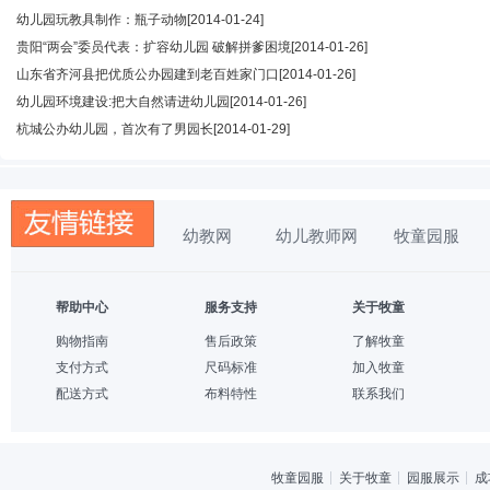
幼儿园玩教具制作：瓶子动物
[2014-01-24]
贵阳“两会”委员代表：扩容幼儿园 破解拼爹困境
[2014-01-26]
山东省齐河县把优质公办园建到老百姓家门口
[2014-01-26]
幼儿园环境建设:把大自然请进幼儿园
[2014-01-26]
杭城公办幼儿园，首次有了男园长
[2014-01-29]
幼教网
幼儿教师网
牧童园服
帮助中心
服务支持
关于牧童
购物指南
售后政策
了解牧童
支付方式
尺码标准
加入牧童
配送方式
布料特性
联系我们
牧童园服
关于牧童
园服展示
成