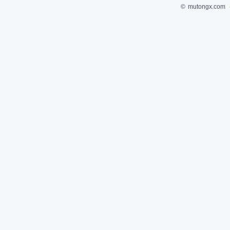
©
mutongx.com