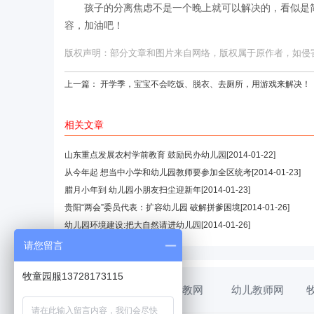
孩子的分离焦虑不是一个晚上就可以解决的，看似是
容，加油吧！
版权声明：部分文章和图片来自网络，版权属于原作者，如侵害您的
上一篇：
开学季，宝宝不会吃饭、脱衣、去厕所，用游戏来解决！
相关文章
山东重点发展农村学前教育 鼓励民办幼儿园
[2014-01-22]
从今年起 想当中小学和幼儿园教师要参加全区统考
[2014-01-23]
腊月小年到 幼儿园小朋友扫尘迎新年
[2014-01-23]
贵阳“两会”委员代表：扩容幼儿园 破解拼爹困境
[2014-01-26]
幼儿园环境建设:把大自然请进幼儿园
[2014-01-26]
请您留言
牧童园服13728173115
幼教网
幼儿教师网