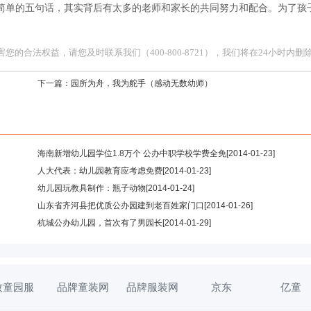
简单的五句话，其实背后有太多的老师和家长的共同努力和配合。为了孩
合法权益，请您及时联系我们（400-800-8721），我们将在24小时内删
下一篇：
园所为舟，我为舵手（感动无数幼师）
海南新增幼儿园学位1.8万个 公办中职学校学费全免
[2014-01-23]
人大代表：幼儿园教育应考虑免费
[2014-01-23]
幼儿园玩教具制作：瓶子动物
[2014-01-24]
山东省齐河县把优质公办园建到老百姓家门口
[2014-01-26]
杭城公办幼儿园，首次有了男园长
[2014-01-29]
牧童园服
品牌童装网
品牌服装网
京东
亿童