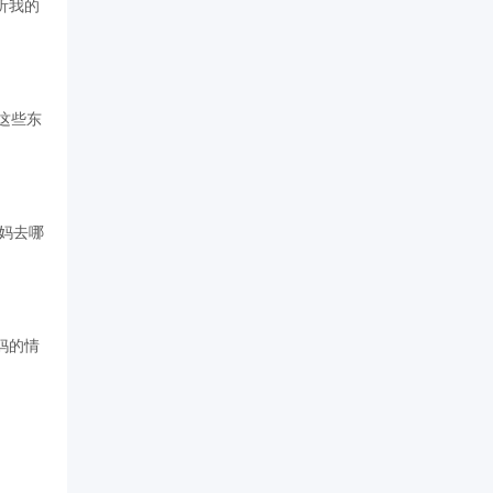
听我的
这些东
妈去哪
妈的情