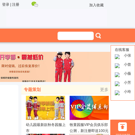
登录
|
注册
加入收藏
在线客服
小张
小曾
小薇
小芳
专题策划
更多
小玲
幼儿园最新款秋冬园服上
牧童园服VIP会员俱乐部
市
公测，新注册即送100元