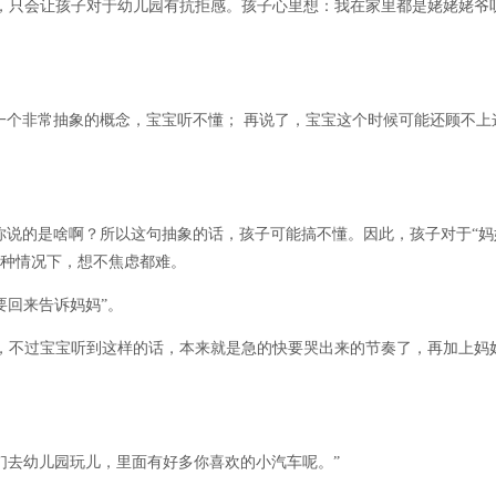
，只会让孩子对于幼儿园有抗拒感。孩子心里想：我在家里都是姥姥姥爷
一个非常抽象的概念，宝宝听不懂； 再说了，宝宝这个时候可能还顾不上
你说的是啥啊？所以这句抽象的话，孩子可能搞不懂。因此，孩子对于“妈
这种情况下，想不焦虑都难。
要回来告诉妈妈”。
，不过宝宝听到这样的话，本来就是急的快要哭出来的节奏了，再加上妈
。
们去幼儿园玩儿，里面有好多你喜欢的小汽车呢。”