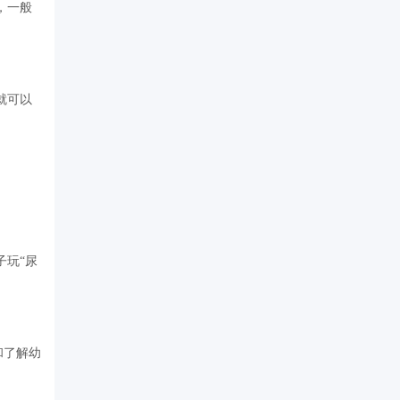
，一般
就可以
子玩“尿
和了解幼