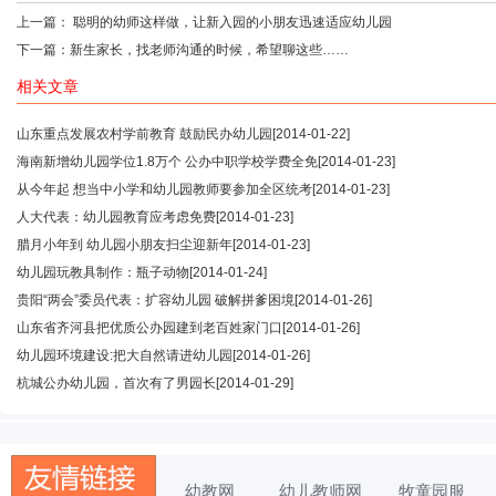
上一篇：
聪明的幼师这样做，让新入园的小朋友迅速适应幼儿园
下一篇：
新生家长，找老师沟通的时候，希望聊这些……
相关文章
山东重点发展农村学前教育 鼓励民办幼儿园
[2014-01-22]
海南新增幼儿园学位1.8万个 公办中职学校学费全免
[2014-01-23]
从今年起 想当中小学和幼儿园教师要参加全区统考
[2014-01-23]
人大代表：幼儿园教育应考虑免费
[2014-01-23]
腊月小年到 幼儿园小朋友扫尘迎新年
[2014-01-23]
幼儿园玩教具制作：瓶子动物
[2014-01-24]
贵阳“两会”委员代表：扩容幼儿园 破解拼爹困境
[2014-01-26]
山东省齐河县把优质公办园建到老百姓家门口
[2014-01-26]
幼儿园环境建设:把大自然请进幼儿园
[2014-01-26]
杭城公办幼儿园，首次有了男园长
[2014-01-29]
幼教网
幼儿教师网
牧童园服