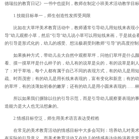
德瑞拉的教育日记》一书中也提到，教师在制定小班美术活动教学目
1.技能目标单一，师生创造性发挥受局限
比如在大草坪美术教育活动中，教师通常引导幼儿用短线来表现小
导”幼儿观察小草，然后“引导”幼儿说小草可以用短线来画，于是就会
的引导是形式化的，幼儿的感受、想法极易受到教师“引导”的高度控制
如果换种方式，带幼儿去大自然中观察草坪，问他们草坪是什么
看、摸一摸草坪是什么样子的，幼儿有的说草是尖的，有的说草是刺
了：对于草地，每个人都有属于自己不同的表现方式，有的幼儿是用
疏、时而茂密；有的幼儿是用长线来表现的，富有变化和新意；有的
的草坪，有的淡薄如初春的嫩芽；还有的幼儿是用小圆来表现的……
所以如果我们摒除以往的引导示范，而是引导幼儿观察要表现的
造能力是大人也无法想象的。
2.情感目标空泛，师生用美术语言表达受桎梏
在常见的美术教育活动的情感目标中大多会写到：培养幼儿对美
有实际的引导意义。而美术教育活动又在幼儿的情感表达中扮演着非