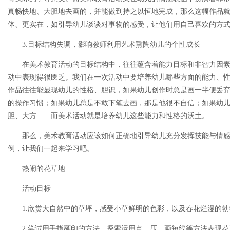
真畅快地、大胆地去画的，并能做到持之以恒地完成，那么这幅作品
体、更实在，如引导幼儿谈谈对事物的感受，让他们用自己喜欢的方
3.目标结构失调，影响教师利用艺术熏陶幼儿的个性成长
在美术教育活动的目标结构中，往往蕴含着能力目标和非智力因
动中表现得很匮乏。我们在一次活动中要培养幼儿哪些方面的能力、
作品往往能显现幼儿的性格、胆识，如果幼儿创作时总是画一半便丢
的操作习惯；如果幼儿总是不敢下笔去画，那是他很不自信；如果幼
胆、大方……而美术活动就是培养幼儿这些能力和性格的沃土。
那么，美术教育活动应该如何正确地引导幼儿充分发挥技能与情
例，让我们一起来学习吧。
热闹的花草地
活动目标
1.欣赏大自然中的草坪，感受小草鲜明的色彩，以及春花烂漫的勃
2.尝试用手指蘸印的方法，探索运用点、压、画短线等方法表现花