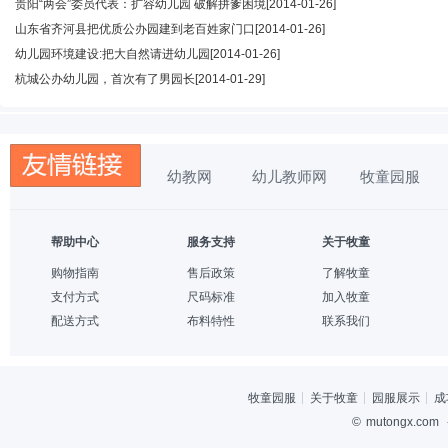
贵阳“两会”委员代表：扩容幼儿园 破解拼爹困境
[2014-01-26]
山东省齐河县把优质公办园建到老百姓家门口
[2014-01-26]
幼儿园环境建设:把大自然请进幼儿园
[2014-01-26]
杭城公办幼儿园，首次有了男园长
[2014-01-29]
幼教网
幼儿教师网
牧童园服
帮助中心
服务支持
关于牧童
购物指南
售后政策
了解牧童
支付方式
尺码标准
加入牧童
配送方式
布料特性
联系我们
牧童园服
关于牧童
园服展示
成
©
mutongx.com