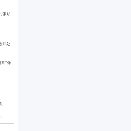
到张贴
教师处
答“像
用。
除。