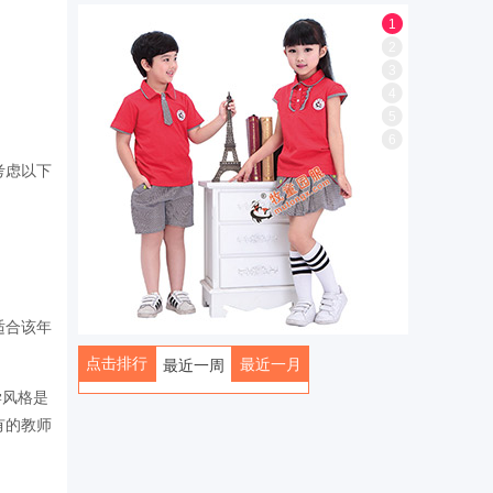
1
2
3
4
5
6
考虑以下
适合该年
点击排行
最近一月
最近一周
学风格是
全部
有的教师