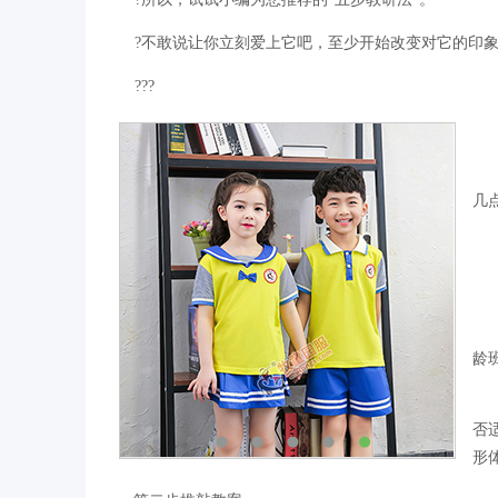
?不敢说让你立刻爱上它吧，至少开始改变对它的印
???
几
龄
否
形