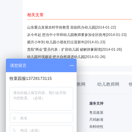
相关文章
山东重点发展农村学前教育 鼓励民办幼儿园
[2014-01-22]
从今年起 想当中小学和幼儿园教师要参加全区统考
[2014-01-23]
腊月小年到 幼儿园小朋友扫尘迎新年
[2014-01-23]
贵阳“两会”委员代表：扩容幼儿园 破解拼爹困境
[2014-01-26]
幼儿园环境建设:把大自然请进幼儿园
[2014-01-26]
请您留言
牧童园服13728173115
幼教网
幼儿教师网
帮助中心
服务支持
购物指南
售后政策
支付方式
尺码标准
配送方式
布料特性