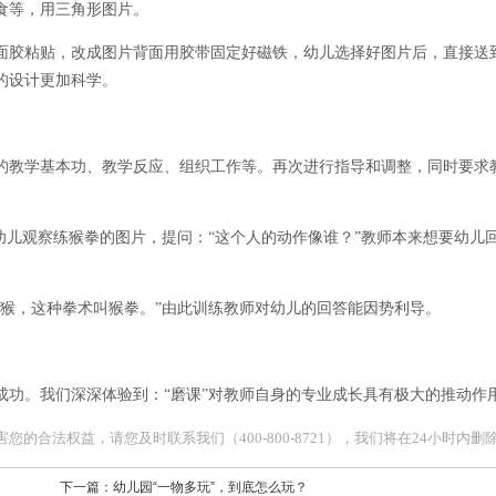
食等，用三角形图片。
面胶粘贴，改成图片背面用胶带固定好磁铁，幼儿选择好图片后，直接送
的设计更加科学。
的教学基本功、教学反应、组织工作等。再次进行指导和调整，同时要求
幼儿观察练猴拳的图片，提问：“这个人的动作像谁？”教师本来想要幼儿回
石猴，这种拳术叫猴拳。”由此训练教师对幼儿的回答能因势利导。
成功。我们深深体验到：“磨课”对教师自身的专业成长具有极大的推动作
合法权益，请您及时联系我们（400-800-8721），我们将在24小时内删
下一篇：
幼儿园“一物多玩”，到底怎么玩？