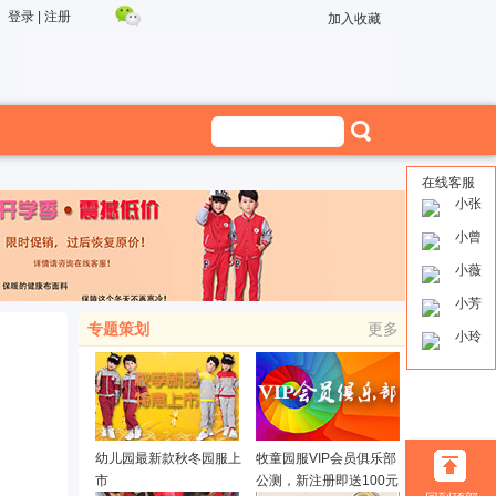
登录
|
注册
加入收藏
在线客服
小张
小曾
小薇
小芳
专题策划
更多
小玲
幼儿园最新款秋冬园服上
牧童园服VIP会员俱乐部
市
公测，新注册即送100元