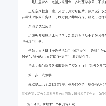
二是注意营养，包括少吃甜食，多吃蔬菜水果，不挑
三是定期检查口腔、牙齿，用方形图片。原来设计双
在磁性黑板的广告纸上，既方便又井然有序。显然，这样
第四步试教反馈
组织教师观摩幼儿的学习，对教师在活动中必须具备
理好细节问题。
例如，在大班社会教学活动“中国功夫”中，教师引导
猴子”，谁知幼儿回答说“孙悟空”，教师愣住了。
后来，我们指导教师顺着孩子应答：“对，孙悟空是
第五步正式教学
经过以上几个过程的打磨。教师的教学一般都能取得
版权声明：部分文章和图片来自网络，版权属于原作者，如侵害您的
上一篇：
令孩子最害怕的8件事 (你得知道)