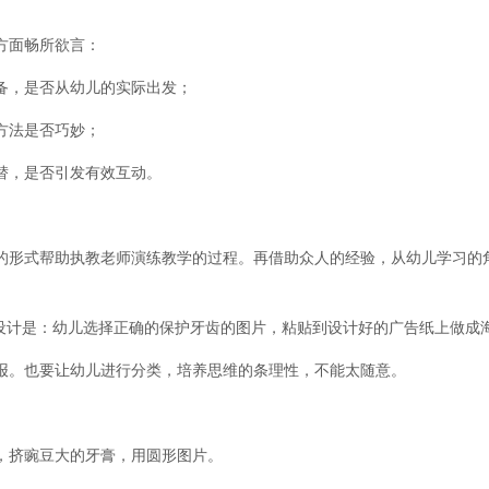
方面畅所欲言：
备，是否从幼儿的实际出发；
方法是否巧妙；
替，是否引发有效互动。
的形式帮助执教老师演练教学的过程。再借助众人的经验，从幼儿学习的
。
案设计是：幼儿选择正确的保护牙齿的图片，粘贴到设计好的广告纸上做成
报。也要让幼儿进行分类，培养思维的条理性，不能太随意。
，挤豌豆大的牙膏，用圆形图片。