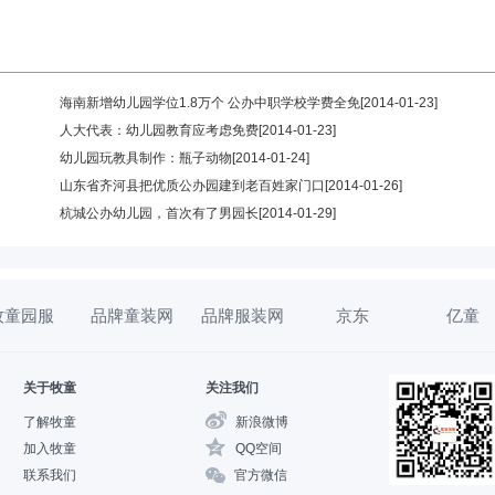
海南新增幼儿园学位1.8万个 公办中职学校学费全免
[2014-01-23]
人大代表：幼儿园教育应考虑免费
[2014-01-23]
幼儿园玩教具制作：瓶子动物
[2014-01-24]
山东省齐河县把优质公办园建到老百姓家门口
[2014-01-26]
杭城公办幼儿园，首次有了男园长
[2014-01-29]
牧童园服
品牌童装网
品牌服装网
京东
亿童
关于牧童
关注我们
了解牧童
新浪微博
加入牧童
QQ空间
联系我们
官方微信