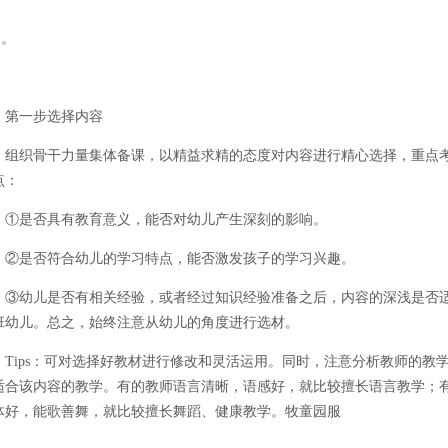
象。
第一步选择内容
组织骨干力量集体备课，以精益求精的态度对内容进行精心选择，重点
点：
①是否具有教育意义，能否对幼儿产生深刻的影响。
②是否符合幼儿的学习特点，能否激发孩子的学习兴趣。
③幼儿是否有相关经验，或者经过知识经验准备之后，内容的深浅是否
班幼儿。总之，始终注意从幼儿的角度进行选材。
Tips：可对选择好教材进行修改和灵活运用。同时，注意分析教师的教
适合该内容的教学。有的教师语言清晰，语感好，就比较擅长语言教学；
体好，能歌善舞，就比较擅长舞蹈、健康教学。牧童园服