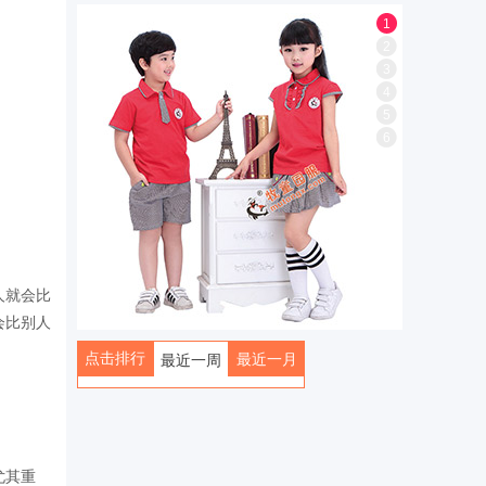
1
2
3
4
5
6
人就会比
会比别人
点击排行
最近一月
最近一周
全部
尤其重