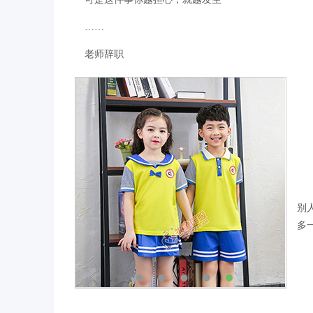
……
老师辞职
别
多