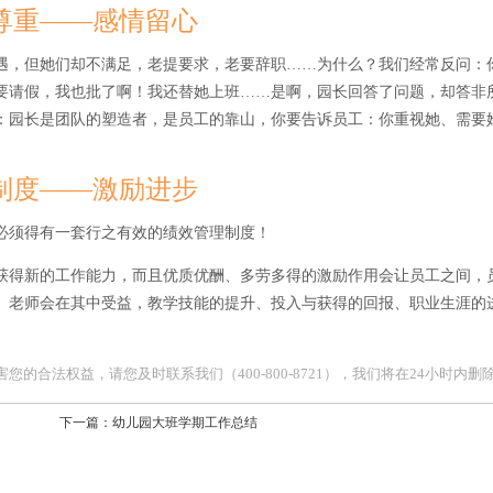
尊重——感情留心
遇，但她们却不满足，老提要求，老要辞职……为什么？我们经常反问：
要请假，我也批了啊！我还替她上班……是啊，园长回答了问题，却答非
：园长是团队的塑造者，是员工的靠山，你要告诉员工：你重视她、需要
制度——激励进步
必须得有一套行之有效的绩效管理制度！
获得新的工作能力，而且优质优酬、多劳多得的激励作用会让员工之间，
。老师会在其中受益，教学技能的提升、投入与获得的回报、职业生涯的
合法权益，请您及时联系我们（400-800-8721），我们将在24小时内删
下一篇：
幼儿园大班学期工作总结