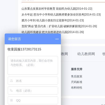
山东重点发展农村学前教育 鼓励民办幼儿园
[2014-01-22]
从今年起 想当中小学和幼儿园教师要参加全区统考
[2014-01-23]
腊月小年到 幼儿园小朋友扫尘迎新年
[2014-01-23]
贵阳“两会”委员代表：扩容幼儿园 破解拼爹困境
[2014-01-26]
幼儿园环境建设:把大自然请进幼儿园
[2014-01-26]
请您留言
牧童园服13728173115
幼教网
幼儿教师网
帮助中心
服务支持
购物指南
售后政策
支付方式
尺码标准
配送方式
布料特性