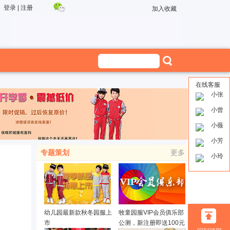
登录
|
注册
加入收藏
在线客服
小张
小曾
小薇
小芳
专题策划
更多
小玲
幼儿园最新款秋冬园服上
牧童园服VIP会员俱乐部
市
公测，新注册即送100元