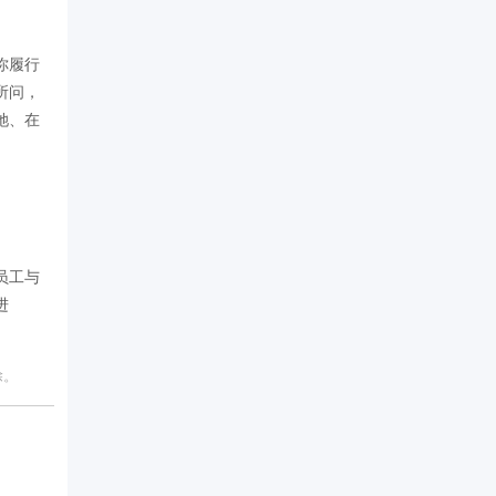
你履行
所问，
她、在
员工与
进
除。