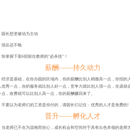
园长想变被动为主动
现在还不晚
快掌握下面6招留住教师的“必杀技”！
薪酬——持久动力
经济是基础，在你办园的区域内，你的薪酬比别人稍微高一点，你招的
人优秀一点，你的服务就比别人好一点，竞争力就比别人强一点，生源就
一点，收费就可以比别人高一点，你的薪酬赚回来了。
不要以为老师们的工资是你付的，请园长们记住：优秀的人才是免费的!
晋升——孵化人才
当老师已不在为温饱而担心，成长机会和空间对于具有出色本领的老师