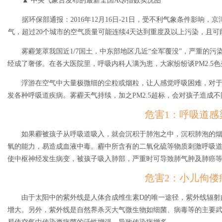
▲ 中央气象台发布的最新全国AQI指数实况图
据环保部通报：2016年12月16日-21日，受不利气象条件影响
气，超过20个城市的空气质量可能连续4天达到重度及以上污染，且可
雾霾笼罩我国近1/7国土，中东部地区几近“全军覆没”，严重的
经成了奢侈。在各大医院里，呼吸内科人满为患，大家纷纷谈PM2.5色
浮游在空气中大量极微细的尘粒或烟粒，让人感觉呼吸困难，对
发各种呼吸道疾病。雾霾天气持续，加之PM2.5超标，会对孩子造成
危害1：呼吸道感
如果霾被孩子从呼吸道吸入，就会沉积于肺泡之中，沉积肺泡的
氧的能力，易造成血液中毒。霾中所含有的二氧化硫等物质刺激呼吸
使中枢神经发生病变，被孩子吸入肺部，严重时可导致肺气肿及肺癌
危害2：小儿佝偻
由于太阳中的紫外线是人体合成维生素D的唯一途径，紫外线辐射
增大。另外，紫外线是自然界杀灭大气微生物如细菌、病毒等的主要