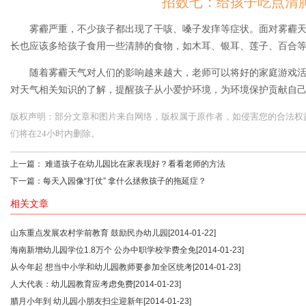
招数七：给孩子吃点清
雾霾严重，不少孩子都出现了干咳、嗓子发痒等症状。面对雾霾
长也应该多给孩子食用一些清肺的食物，如木耳、银耳、莲子、百合
随着雾霾天气对人们的影响越来越大，老师可以将好的家庭游戏
对天气相关知识的了解，提醒孩子从小爱护环境，为环境保护贡献自
版权声明：部分文章和图片来自网络，版权属于原作者，如侵害您的合法权益，请您
们将在24小时内删除。
上一篇：
难道孩子在幼儿园比在家表现好？看看老师的方法
下一篇：
每天入园像“打仗” 拿什么拯救孩子的拖延症？
相关文章
山东重点发展农村学前教育 鼓励民办幼儿园
[2014-01-22]
海南新增幼儿园学位1.8万个 公办中职学校学费全免
[2014-01-23]
从今年起 想当中小学和幼儿园教师要参加全区统考
[2014-01-23]
人大代表：幼儿园教育应考虑免费
[2014-01-23]
腊月小年到 幼儿园小朋友扫尘迎新年
[2014-01-23]