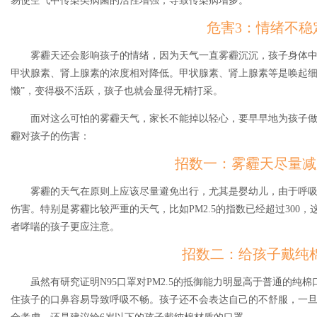
易使空气中传染类病菌的活性增强，导致传染病增多。
危害3：情绪不稳
雾霾天还会影响孩子的情绪，因为天气一直雾霾沉沉，孩子身体
甲状腺素、肾上腺素的浓度相对降低。甲状腺素、肾上腺素等是唤起细
懒”，变得极不活跃，孩子也就会显得无精打采。
面对这么可怕的雾霾天气，家长不能掉以轻心，要早早地为孩子做
霾对孩子的伤害：
招数一：雾霾天尽量减
雾霾的天气在原则上应该尽量避免出行，尤其是婴幼儿，由于呼
伤害。特别是雾霾比较严重的天气，比如PM2.5的指数已经超过300
者哮喘的孩子更应注意。
招数二：给孩子戴纯
虽然有研究证明N95口罩对PM2.5的抵御能力明显高于普通的纯
住孩子的口鼻容易导致呼吸不畅。孩子还不会表达自己的不舒服，一