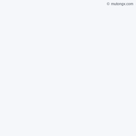
©
mutongx.com