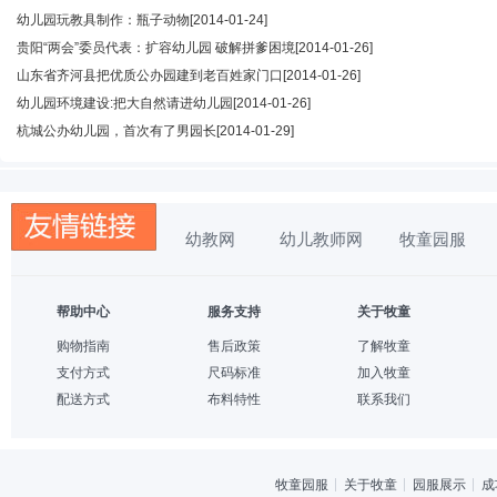
幼儿园玩教具制作：瓶子动物
[2014-01-24]
贵阳“两会”委员代表：扩容幼儿园 破解拼爹困境
[2014-01-26]
山东省齐河县把优质公办园建到老百姓家门口
[2014-01-26]
幼儿园环境建设:把大自然请进幼儿园
[2014-01-26]
杭城公办幼儿园，首次有了男园长
[2014-01-29]
幼教网
幼儿教师网
牧童园服
帮助中心
服务支持
关于牧童
购物指南
售后政策
了解牧童
支付方式
尺码标准
加入牧童
配送方式
布料特性
联系我们
牧童园服
关于牧童
园服展示
成