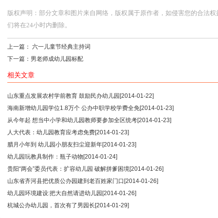
版权声明：部分文章和图片来自网络，版权属于原作者，如侵害您的合法权益，请您
们将在24小时内删除。
上一篇：
六一儿童节经典主持词
下一篇：
男老师成幼儿园标配
相关文章
山东重点发展农村学前教育 鼓励民办幼儿园
[2014-01-22]
海南新增幼儿园学位1.8万个 公办中职学校学费全免
[2014-01-23]
从今年起 想当中小学和幼儿园教师要参加全区统考
[2014-01-23]
人大代表：幼儿园教育应考虑免费
[2014-01-23]
腊月小年到 幼儿园小朋友扫尘迎新年
[2014-01-23]
幼儿园玩教具制作：瓶子动物
[2014-01-24]
贵阳“两会”委员代表：扩容幼儿园 破解拼爹困境
[2014-01-26]
山东省齐河县把优质公办园建到老百姓家门口
[2014-01-26]
幼儿园环境建设:把大自然请进幼儿园
[2014-01-26]
杭城公办幼儿园，首次有了男园长
[2014-01-29]