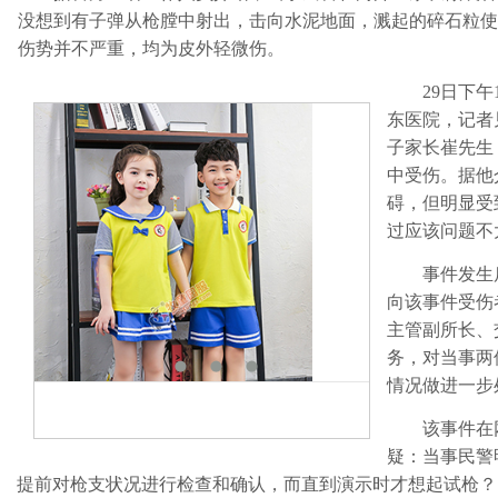
没想到有子弹从枪膛中射出，击向水泥地面，溅起的碎石粒使
伤势并不严重，均为皮外轻微伤。
29日下午1
东医院，记者
子家长崔先生
中受伤。据他
碍，但明显受
过应该问题不
事件发生后
向该事件受伤
主管副所长、
务，对当事两
情况做进一步
该事件在网
疑：当事民警
提前对枪支状况进行检查和确认，而直到演示时才想起试枪？