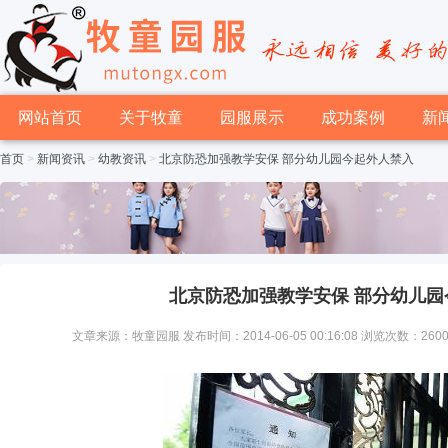
网站首页
关于牧童
园服展示
成功案例
新
首页
>
新闻资讯
>
幼教资讯
>
北京防恐加强教学安保 部分幼儿园今起外人禁入
北京防恐加强教学安保 部分幼儿园
文章来源：牧童园服 发布时间：2014-06-05 00:16:08 浏览次数：260