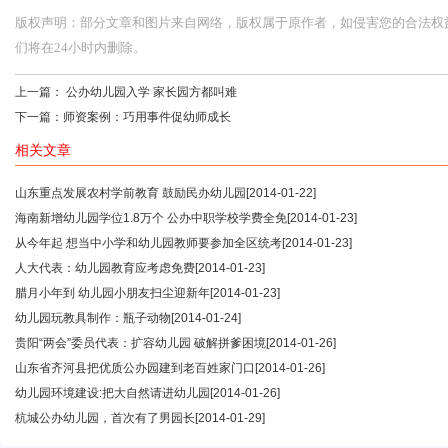
版权声明：部分文章和图片来自网络，版权属于原作者，如侵害您的合法权益，请您
们将在24小时内删除。
上一篇：
公办幼儿园入学 家长园方都叫难
下一篇：
师资案例：巧用事件促幼师成长
相关文章
山东重点发展农村学前教育 鼓励民办幼儿园
[2014-01-22]
海南新增幼儿园学位1.8万个 公办中职学校学费全免
[2014-01-23]
从今年起 想当中小学和幼儿园教师要参加全区统考
[2014-01-23]
人大代表：幼儿园教育应考虑免费
[2014-01-23]
腊月小年到 幼儿园小朋友扫尘迎新年
[2014-01-23]
幼儿园玩教具制作：瓶子动物
[2014-01-24]
贵阳“两会”委员代表：扩容幼儿园 破解拼爹困境
[2014-01-26]
山东省齐河县把优质公办园建到老百姓家门口
[2014-01-26]
幼儿园环境建设:把大自然请进幼儿园
[2014-01-26]
杭城公办幼儿园，首次有了男园长
[2014-01-29]