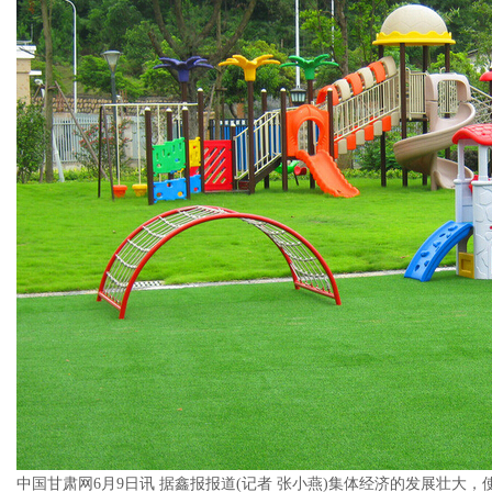
中国甘肃网6月9日讯 据鑫报报道(记者 张小燕)集体经济的发展壮大