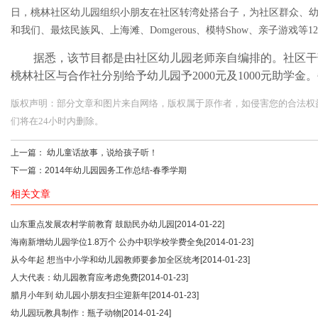
日，桃林社区幼儿园组织小朋友在社区转湾处搭台子，为社区群众、
和我们、最炫民族风、上海滩、Domgerous、模特Show、亲子游戏等
据悉，该节目都是由社区幼儿园老师亲自编排的。社区干
桃林社区与合作社分别给予幼儿园予2000元及1000元助学
版权声明：部分文章和图片来自网络，版权属于原作者，如侵害您的合法权益，请您
们将在24小时内删除。
上一篇：
幼儿童话故事，说给孩子听！
下一篇：
2014年幼儿园园务工作总结-春季学期
相关文章
山东重点发展农村学前教育 鼓励民办幼儿园
[2014-01-22]
海南新增幼儿园学位1.8万个 公办中职学校学费全免
[2014-01-23]
从今年起 想当中小学和幼儿园教师要参加全区统考
[2014-01-23]
人大代表：幼儿园教育应考虑免费
[2014-01-23]
腊月小年到 幼儿园小朋友扫尘迎新年
[2014-01-23]
幼儿园玩教具制作：瓶子动物
[2014-01-24]