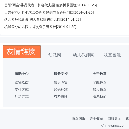
贵阳“两会”委员代表：扩容幼儿园 破解拼爹困境
[2014-01-26]
山东省齐河县把优质公办园建到老百姓家门口
[2014-01-26]
幼儿园环境建设:把大自然请进幼儿园
[2014-01-26]
杭城公办幼儿园，首次有了男园长
[2014-01-29]
幼教网
幼儿教师网
牧童园服
帮助中心
服务支持
关于牧童
购物指南
售后政策
了解牧童
支付方式
尺码标准
加入牧童
配送方式
布料特性
联系我们
牧童园服
关于牧童
园服展示
成
©
mutongx.com