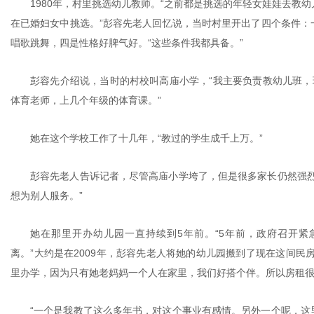
1980年，村里挑选幼儿教师。“之前都是挑选的年轻女娃娃去教
在已婚妇女中挑选。”彭容先老人回忆说，当时村里开出了四个条件：
唱歌跳舞，四是性格好脾气好。“这些条件我都具备。”
彭容先介绍说，当时的村校叫高庙小学，“我主要负责教幼儿班，
体育老师，上几个年级的体育课。”
她在这个学校工作了十几年，“教过的学生成千上万。”
彭容先老人告诉记者，尽管高庙小学垮了，但是很多家长仍然强烈
想为别人服务。”
她在那里开办幼儿园一直持续到5年前。“5年前，政府召开
离。”大约是在2009年，彭容先老人将她的幼儿园搬到了现在这间民
里办学，因为只有她老妈妈一个人在家里，我们好搭个伴。所以房租很
“一个是我教了这么多年书，对这个事业有感情。另外一个呢，这