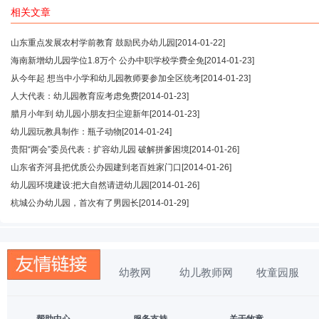
相关文章
山东重点发展农村学前教育 鼓励民办幼儿园
[2014-01-22]
海南新增幼儿园学位1.8万个 公办中职学校学费全免
[2014-01-23]
从今年起 想当中小学和幼儿园教师要参加全区统考
[2014-01-23]
人大代表：幼儿园教育应考虑免费
[2014-01-23]
腊月小年到 幼儿园小朋友扫尘迎新年
[2014-01-23]
幼儿园玩教具制作：瓶子动物
[2014-01-24]
贵阳“两会”委员代表：扩容幼儿园 破解拼爹困境
[2014-01-26]
山东省齐河县把优质公办园建到老百姓家门口
[2014-01-26]
幼儿园环境建设:把大自然请进幼儿园
[2014-01-26]
杭城公办幼儿园，首次有了男园长
[2014-01-29]
幼教网
幼儿教师网
牧童园服
帮助中心
服务支持
关于牧童