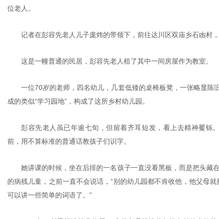
位老人。
记者在彭容先老人儿子庞炜的带领下，前往达川区双庙乡石凼村
这是一幢普通的民居，彭容先老人租了其中一间房屋作为教室。
一位70岁的老师，四名幼儿，几套低矮的桌椅板凳，一张略显陈旧
成的类似“学习园地”，构成了这所乡村幼儿园。
彭容先老人虽已年逾七旬，但留着齐耳短发，看上去精神矍铄
前，用不算标准的普通话教孩子们识字。
她讲课的时候，坐在后排的一名孩子一直没看黑板，而是把头藏在
的病残儿童，之前一直不会说话，“别的幼儿园都不肯收他，他父母就
可以讲一些简单的词语了。”