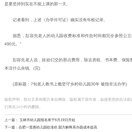
是要坚持到实在不能上课的那一天。
记者看到，上述《办学许可证》确实没有年检记录。
据悉，彭容先老人的幼儿园收费标准和作息时间都完全参照公立
490元。”
彭容先老人说，娃娃们交的那点费用，除去房租、书本费、保险
本没什么余钱。(完)
(原标题：7旬老人教书上瘾坚守乡村幼儿园30年 被指非法办学)
版权声明：部分文章和图片来自网络，版权属于原作者，如侵害您的合法权益，请您
们将在24小时内删除。
上一篇：
玉林市幼儿园报名将于6月19日开始
下一篇：
合肥一普惠幼儿园欲涨价 园方解释系办园成本提高