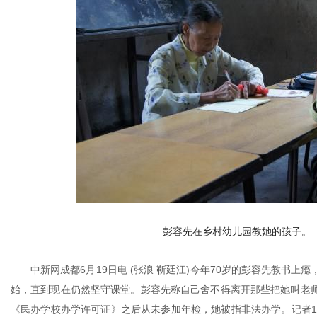
彭容先在乡村幼儿园教她的孩子。
中新网成都6月19日电 (张浪 靳廷江)今年70岁的彭容先教书上
始，直到现在仍然坚守课堂。彭容先称自己舍不得离开那些把她叫老师
《民办学校办学许可证》之后从未参加年检，她被指非法办学。记者1