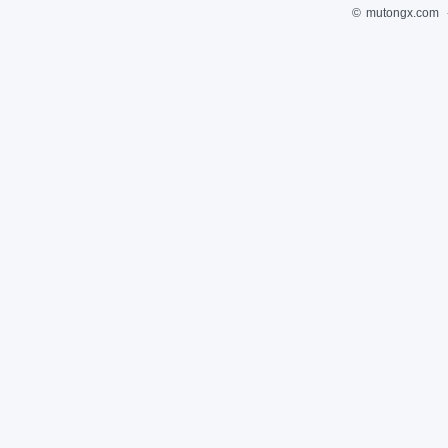
©
mutongx.com