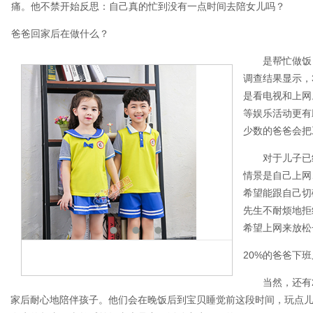
痛。他不禁开始反思：自己真的忙到没有一点时间去陪女儿吗？
爸爸回家后在做什么？
是帮忙做饭，
调查结果显示，
是看电视和上网
等娱乐活动更有
少数的爸爸会把
对于儿子已经
情景是自己上网
希望能跟自己切
先生不耐烦地拒
希望上网来放松
20%的爸爸下
当然，还有20
家后耐心地陪伴孩子。他们会在晚饭后到宝贝睡觉前这段时间，玩点