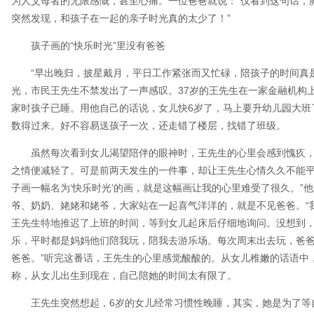
为人父母者的无限感慨，甚至心痛。一位爸爸就说：“仅看到这句话，
突然发现，和孩子在一起的亲子时光真的太少了！”
孩子画的“快乐时光”里没有爸爸
“早出晚归，披星戴月，平日工作紧张而又忙碌，陪孩子的时间真是
光，市民王先生不禁发出了一声感叹。37岁的王先生在一家金融机构
家时孩子已睡。用他自己的话说，女儿快6岁了，马上要升幼儿园大班
数得过来。好不容易送孩子一次，还走错了楼层，找错了班级。
虽然每次看到女儿渴望陪伴的眼神时，王先生的心里会感到愧疚，
之情便减轻了。可是前两天发生的一件事，却让王先生心情久久不能平
子画一幅名为‘快乐时光’的画，就是这幅画让我的心里难受了很久。”
爷、奶奶、姥姥和姥爷，大家站在一起喜气洋洋的，就是不见爸爸。“
王先生特地推迟了上班的时间，等到女儿起床后仔细地询问。没想到，
乐，平时都是妈妈他们陪我玩，陪我去游乐场。每次周末出去玩，爸
爸爸。”听完这番话，王先生的心里感觉酸酸的。从女儿稚嫩的话语中
称，从女儿出生到现在，自己陪她的时间太有限了。
王先生突然想起，6岁的女儿经常习惯性晚睡，其实，她是为了等