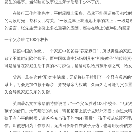
发生的趣事。当然睡前故事也是亲子活动中少不了的。
在银行工作的张先生，平时应酬非常多。虽然不能保证每天都按时
的两段时光，都和女儿有关。“一段是早上我送她上学的路上，一段是
的诺言，张先生无论碰上多么重要的应酬，都会在晚上9点半以前回家
一个父亲胜过100个校长
按照中国的传统，一个家庭中爸爸要“养家糊口”，所以男性的家庭
致了不能时刻陪伴孩子。而中国家庭中妈妈则具有“相夫教子”的传统
可是爸爸在家庭生活中真的不可缺位，爸爸可以给男孩阳刚之气，给
父亲一旦在这种“互动”中缺席，无疑将孩子推到了一个只有母亲的
系上，将会更加依赖于母亲，并视母亲为权威，久而久之可能将父亲
失会导致家庭关系的失衡。
英国著名文学家哈伯特曾说过：“一个父亲胜过100个校长。”无论
孩子的借口。天气晴朗的时候，请爸爸带上孩子去野外郊游；雨过天
孩子有心事的时候，请爸爸充当孩子的“知心哥哥”；孩子考试成绩不
信。即使您因为工作原因，无法日夜陪伴在孩子身边，也请用另外的