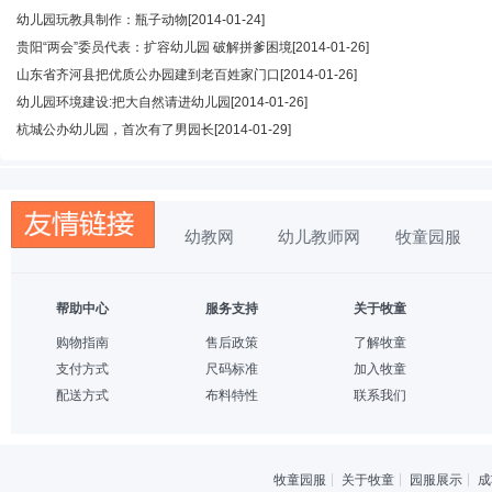
幼儿园玩教具制作：瓶子动物
[2014-01-24]
贵阳“两会”委员代表：扩容幼儿园 破解拼爹困境
[2014-01-26]
山东省齐河县把优质公办园建到老百姓家门口
[2014-01-26]
幼儿园环境建设:把大自然请进幼儿园
[2014-01-26]
杭城公办幼儿园，首次有了男园长
[2014-01-29]
幼教网
幼儿教师网
牧童园服
帮助中心
服务支持
关于牧童
购物指南
售后政策
了解牧童
支付方式
尺码标准
加入牧童
配送方式
布料特性
联系我们
牧童园服
关于牧童
园服展示
成