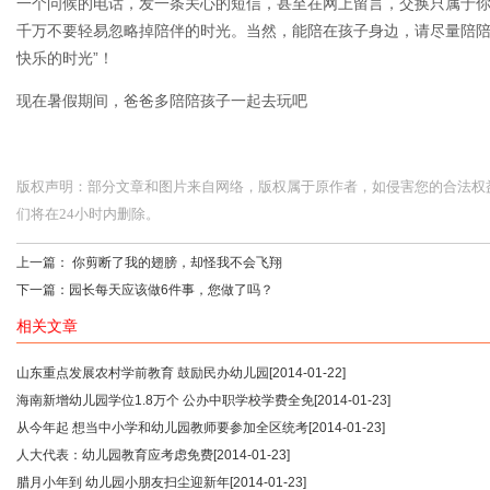
一个问候的电话，发一条关心的短信，甚至在网上留言，交换只属于
千万不要轻易忽略掉陪伴的时光。当然，能陪在孩子身边，请尽量陪陪
快乐的时光”！
现在暑假期间，爸爸多陪陪孩子一起去玩吧
版权声明：部分文章和图片来自网络，版权属于原作者，如侵害您的合法权益，请您
们将在24小时内删除。
上一篇：
你剪断了我的翅膀，却怪我不会飞翔
下一篇：
园长每天应该做6件事，您做了吗？
相关文章
山东重点发展农村学前教育 鼓励民办幼儿园
[2014-01-22]
海南新增幼儿园学位1.8万个 公办中职学校学费全免
[2014-01-23]
从今年起 想当中小学和幼儿园教师要参加全区统考
[2014-01-23]
人大代表：幼儿园教育应考虑免费
[2014-01-23]
腊月小年到 幼儿园小朋友扫尘迎新年
[2014-01-23]