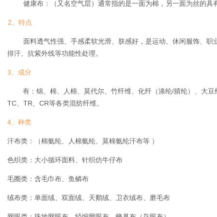
健康布：（又名空气层）通常指的是一面为棉，另一面为丝的具有
2、特点
面料透气性强、手感柔软光滑、肤感好，是运动、休闲服饰、职业
排汗、抗紫外线等功能性处理。
3、成分
有：锦、棉、人棉、莫代尔、竹纤维、化纤（涤纶/腈纶）、大豆
TC、TR、CR等各类混纺纤维。
4、种类
汗布类：（棉氨纶、人棉氨纶、莫棉氨纶汗布等 ）
色织类：大小循环面料、针织仿牛仔布
毛圈类：含毛巾布、鱼鳞布
绒布类：单面绒、双面绒、天鹅绒、卫衣绒布、磨毛布
网眼类：珠地网眼布、经编网眼布、蜂巢布（鸟眼布）