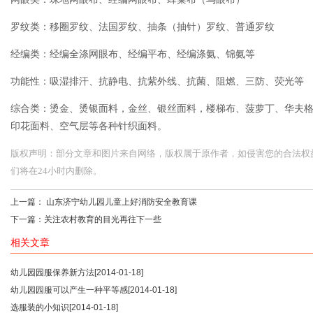
罗纹类：移圈罗纹、法国罗纹、抽条（抽针）罗纹、普通罗纹
经编类：经编全涤网眼布、经编平布、经编涤氨、锦氨等
功能性：吸湿排汗、抗静电、抗紫外线、抗菌、阻燃、三防、荧光等
综合类：烫金、烫银面料，金丝、银丝面料，楼梯布、菠萝丁、华夫
印花面料、空气层等各种针织面料。
版权声明：部分文章和图片来自网络，版权属于原作者，如侵害您的合法权益，请您
们将在24小时内删除。
上一篇：
山东济宁幼儿园儿童上好消防安全教育课
下一篇：
关注农村教育的目光再往下一些
相关文章
幼儿园园服保养新方法
[2014-01-18]
幼儿园园服可以产生一种平等感
[2014-01-18]
选服装的小知识
[2014-01-18]