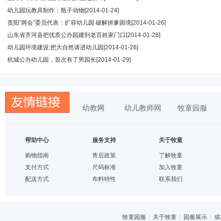
幼儿园玩教具制作：瓶子动物
[2014-01-24]
贵阳“两会”委员代表：扩容幼儿园 破解拼爹困境
[2014-01-26]
山东省齐河县把优质公办园建到老百姓家门口
[2014-01-26]
幼儿园环境建设:把大自然请进幼儿园
[2014-01-26]
杭城公办幼儿园，首次有了男园长
[2014-01-29]
幼教网
幼儿教师网
牧童园服
帮助中心
服务支持
关于牧童
购物指南
售后政策
了解牧童
支付方式
尺码标准
加入牧童
配送方式
布料特性
联系我们
牧童园服
关于牧童
园服展示
成