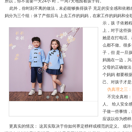
所以，你不需要一天24小 时，一周7天地围着孩子转。
此外，你时刻不离的做法，未必能够换得孩子 充足的安全感和依赖感
妈分为三个组：休了产假后马 上去工作的妈妈，在家工作的妈妈和全
示，孩 子依赖
上，对于这些孩
她是在打电话、
么都不做。很多
子，但 是一旦
妈抛在一边，兴
父母的正确做法
个妈妈 都要根
己、对孩子才是
伪真理之三：
不完全真相： 
人、 给人安全
子做一些事情，
应该以你为榜样
更真实的情况： 这其实取决于你如何界定榜样或模范的定义。 或许