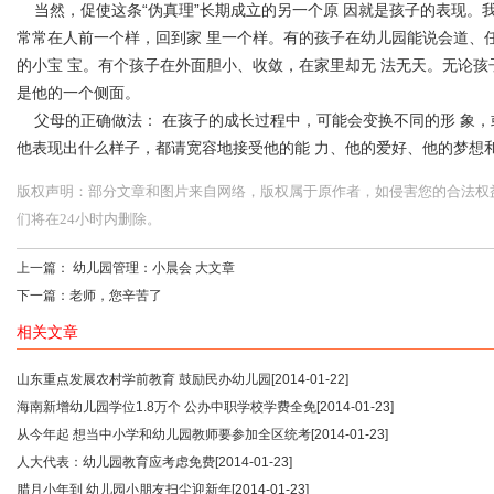
当然，促使这条“伪真理”长期成立的另一个原 因就是孩子的表现。
常常在人前一个样，回到家 里一个样。有的孩子在幼儿园能说会道、
的小宝 宝。有个孩子在外面胆小、收敛，在家里却无 法无天。无论孩
是他的一个侧面。
父母的正确做法： 在孩子的成长过程中，可能会变换不同的形 象，
他表现出什么样子，都请宽容地接受他的能 力、他的爱好、他的梦想
版权声明：部分文章和图片来自网络，版权属于原作者，如侵害您的合法权益，请您
们将在24小时内删除。
上一篇：
幼儿园管理：小晨会 大文章
下一篇：
老师，您辛苦了
相关文章
山东重点发展农村学前教育 鼓励民办幼儿园
[2014-01-22]
海南新增幼儿园学位1.8万个 公办中职学校学费全免
[2014-01-23]
从今年起 想当中小学和幼儿园教师要参加全区统考
[2014-01-23]
人大代表：幼儿园教育应考虑免费
[2014-01-23]
腊月小年到 幼儿园小朋友扫尘迎新年
[2014-01-23]