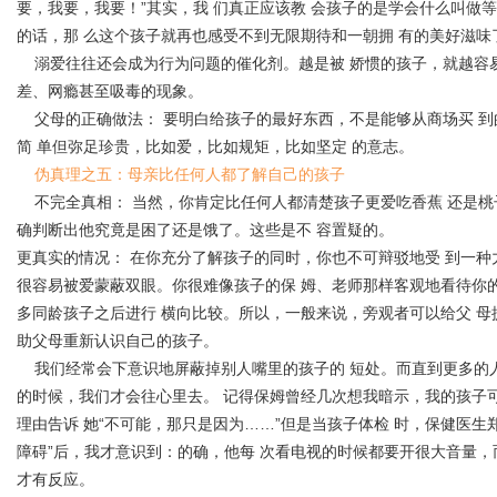
要，我要，我要！”其实，我 们真正应该教 会孩子的是学会什么叫做
的话，那 么这个孩子就再也感受不到无限期待和一朝拥 有的美好滋味
溺爱往往还会成为行为问题的催化剂。越是被 娇惯的孩子，就越容易
差、网瘾甚至吸毒的现象。
父母的正确做法： 要明白给孩子的最好东西，不是能够从商场买 到
简 单但弥足珍贵，比如爱，比如规矩，比如坚定 的意志。
伪真理之五：母亲比任何人都了解自己的孩子
不完全真相： 当然，你肯定比任何人都清楚孩子更爱吃香蕉 还是桃
确判断出他究竟是困了还是饿了。这些是不 容置疑的。
更真实的情况： 在你充分了解孩子的同时，你也不可辩驳地受 到一种
很容易被爱蒙蔽双眼。你很难像孩子的保 姆、老师那样客观地看待你
多同龄孩子之后进行 横向比较。所以，一般来说，旁观者可以给父 
助父母重新认识自己的孩子。
我们经常会下意识地屏蔽掉别人嘴里的孩子的 短处。而直到更多的人
的时候，我们才会往心里去。 记得保姆曾经几次想我暗示，我的孩子
理由告诉 她“不可能，那只是因为……”但是当孩子体检 时，保健医生郑
障碍”后，我才意识到：的确，他每 次看电视的时候都要开很大音量，
才有反应。