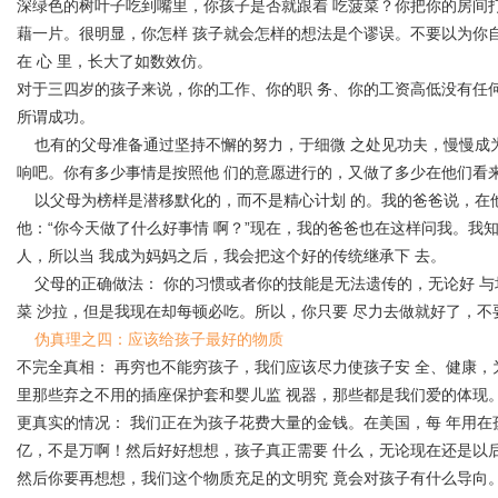
深绿色的树叶子吃到嘴里，你孩子是否就跟着 吃菠菜？你把你的房间
藉一片。很明显，你怎样 孩子就会怎样的想法是个谬误。不要以为你
在 心 里，长大了如数效仿。
对于三四岁的孩子来说，你的工作、你的职 务、你的工资高低没有任
所谓成功。
也有的父母准备通过坚持不懈的努力，于细微 之处见功夫，慢慢成为
响吧。你有多少事情是按照他 们的意愿进行的，又做了多少在他们看来
以父母为榜样是潜移默化的，而不是精心计划 的。我的爸爸说，在他
他：“你今天做了什么好事情 啊？”现在，我的爸爸也在这样问我。我
人，所以当 我成为妈妈之后，我会把这个好的传统继承下 去。
父母的正确做法： 你的习惯或者你的技能是无法遗传的，无论好 与
菜 沙拉，但是我现在却每顿必吃。所以，你只要 尽力去做就好了，不
伪真理之四：应该给孩子最好的物质
不完全真相： 再穷也不能穷孩子，我们应该尽力使孩子安 全、健康，
里那些弃之不用的插座保护套和婴儿监 视器，那些都是我们爱的体现
更真实的情况： 我们正在为孩子花费大量的金钱。在美国，每 年用在
亿，不是万啊！然后好好想想，孩子真正需要 什么，无论现在还是以
然后你要再想想，我们这个物质充足的文明究 竟会对孩子有什么导向。