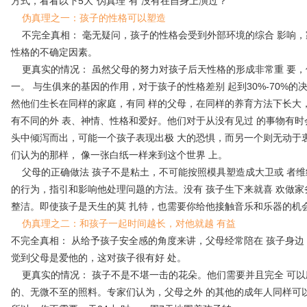
方式，看看以下5大“伪真理”有 没有在自身上演过？
伪真理之一：孩子的性格可以塑造
不完全真相： 毫无疑问，孩子的性格会受到外部环境的综合 影响，
性格的不确定因素。
更真实的情况： 虽然父母的努力对孩子后天性格的形成非常重 要，
一。 与生俱来的基因的作用，对于孩子的性格差别 起到30%-70%
然他们生长在同样的家庭，有同 样的父母，在同样的养育方法下长大
有不同的外 表、神情、性格和爱好。他们对于从没有见过 的事物有时会
头中倾泻而出，可能一个孩子表现出极 大的恐惧，而另一个则无动于
们认为的那样， 像一张白纸一样来到这个世界 上。
父母的正确做法 孩子不是粘土，不可能按照模具塑造成大卫或 者维
的行为，指引和影响他处理问题的方法。没有 孩子生下来就喜 欢做家
整洁。即使孩子是天生的莫 扎特，也需要你给他接触音乐和乐器的机
伪真理之二：和孩子一起时间越长，对他就越 有益
不完全真相： 从给予孩子安全感的角度来讲，父母经常陪在 孩子身边
觉到父母是爱他的，这对孩子很有好 处。
更真实的情况： 孩子不是不堪一击的花朵。他们需要并且完全 可以
的、无微不至的照料。专家们认为，父母之外 的其他的成年人同样可