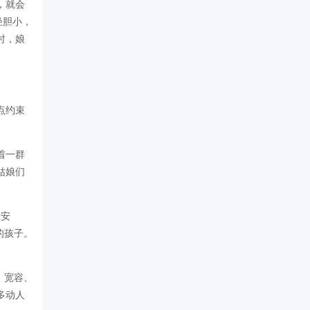
，就会
轻胆小，
时，娘
点约束
着一群
姑娘们
着安
的孩子。
、宽容、
多动人