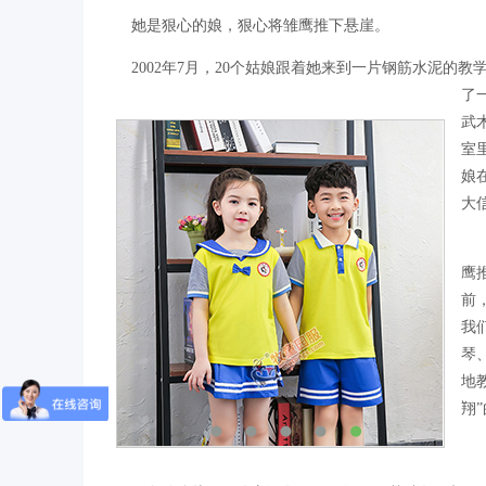
她是狠心的娘，狠心将雏鹰推下悬崖。
2002年7月，20个姑娘跟着她来到一片钢筋水泥
了
武
室
娘
大
鹰
前
我
琴
地
翔