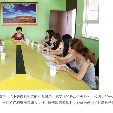
成群。也不是血脉相连的女儿娘亲。我要说的是20位教师和一位园长的平
。当姑娘们相继成亲嫁人，娃儿陆续呱呱坠地时，她就自然地招呼着孩子