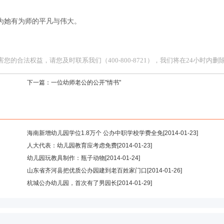
为她有为师的平凡与伟大。
合法权益，请您及时联系我们（400-800-8721），我们将在24小时内删
下一篇：
一位幼师老公的公开"情书"
海南新增幼儿园学位1.8万个 公办中职学校学费全免
[2014-01-23]
人大代表：幼儿园教育应考虑免费
[2014-01-23]
幼儿园玩教具制作：瓶子动物
[2014-01-24]
山东省齐河县把优质公办园建到老百姓家门口
[2014-01-26]
杭城公办幼儿园，首次有了男园长
[2014-01-29]