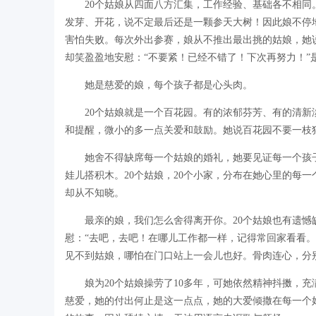
20个姑娘从四面八方汇集，工作经验、基础各不相
发芽、开花，说不定最后还是一颗参天大树！因此娘不停地
害怕失败。每次外出参赛，娘从不推出最出挑的姑娘，她
却笑盈盈地安慰：“不要紧！已经不错了！下次再努力！
她是慈爱的娘，每个孩子都是心头肉。
20个姑娘就是一个百花园。有的浓郁芬芳、有的清
和提醒，微小的多一点关爱和鼓励。她说百花园不要一枝
她舍不得缺席每一个姑娘的婚礼，她要见证每一个孩
娃儿搭积木。20个姑娘，20个小家，分布在她心里的每
却从不知晓。
最亲的娘，我们怎么舍得离开你。20个姑娘也有遗憾
慰：“去吧，去吧！在哪儿工作都一样，记得常回家看看
见不到姑娘，哪怕在门口站上一会儿也好。骨肉连心，分
娘为20个姑娘操劳了10多年，可她依然精神抖擞，
慈爱，她的付出何止是这一点点，她的大爱倾撒在每一个