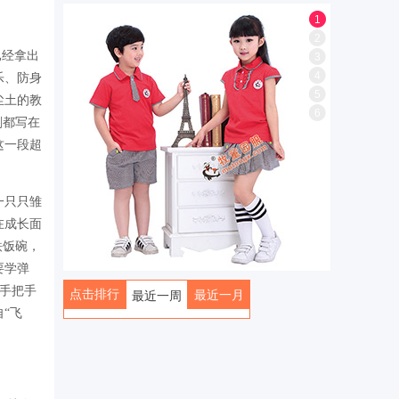
1
2
已经拿出
3
4
乐、防身
5
尘土的教
6
刻都写在
这一段超
一只只雏
在成长面
铁饭碗，
要学弹
，手把手
点击排行
最近一月
最近一周
“飞
全部