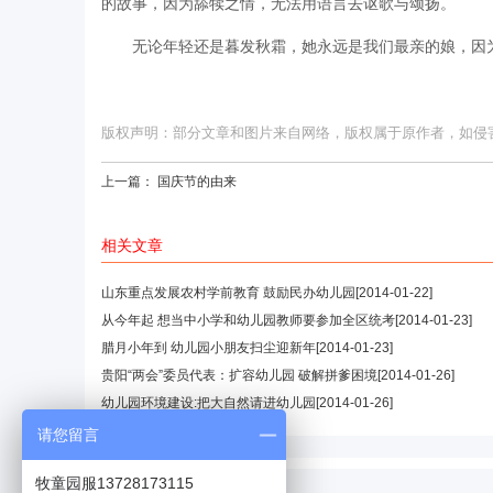
的故事，因为舔犊之情，无法用语言去讴歌与颂扬。
无论年轻还是暮发秋霜，她永远是我们最亲的娘，因
版权声明：部分文章和图片来自网络，版权属于原作者，如侵害您的
上一篇：
国庆节的由来
相关文章
山东重点发展农村学前教育 鼓励民办幼儿园
[2014-01-22]
从今年起 想当中小学和幼儿园教师要参加全区统考
[2014-01-23]
腊月小年到 幼儿园小朋友扫尘迎新年
[2014-01-23]
贵阳“两会”委员代表：扩容幼儿园 破解拼爹困境
[2014-01-26]
幼儿园环境建设:把大自然请进幼儿园
[2014-01-26]
请您留言
牧童园服13728173115