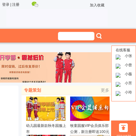
登录
|
注册
加入收藏
在线客服
小张
小曾
小薇
小芳
专题策划
更多
小玲
幼儿园最新款秋冬园服上
牧童园服VIP会员俱乐部
市
公测，新注册即送100元