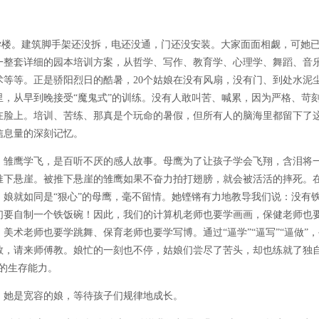
的教学楼。建筑脚手架还没拆，电还没通，门还没安装。大家面面相觑，可她
一整套详细的园本培训方案，从哲学、写作、教育学、心理学、舞蹈、音
术等等。正是骄阳烈日的酷暑，20个姑娘在没有风扇，没有门、到处水泥
里，从早到晚接受“魔鬼式”的训练。没有人敢叫苦、喊累，因为严格、苛
在脸上。培训、苦练、那真是个玩命的暑假，但所有人的脑海里都留下了
信息量的深刻记忆。
雏鹰学飞，是百听不厌的感人故事。母鹰为了让孩子学会飞翔，含泪将
推下悬崖。被推下悬崖的雏鹰如果不奋力拍打翅膀，就会被活活的摔死。
，娘就如同是“狠心”的母鹰，毫不留情。她铿锵有力地教导我们说：没有
们要自制一个铁饭碗！因此，我们的计算机老师也要学画画，保健老师也
、美术老师也要学跳舞、保育老师也要学写博。通过“逼学”“逼写”“逼做”
教，请来师傅教。娘忙的一刻也不停，姑娘们尝尽了苦头，却也练就了独自
”的生存能力。
她是宽容的娘，等待孩子们规律地成长。