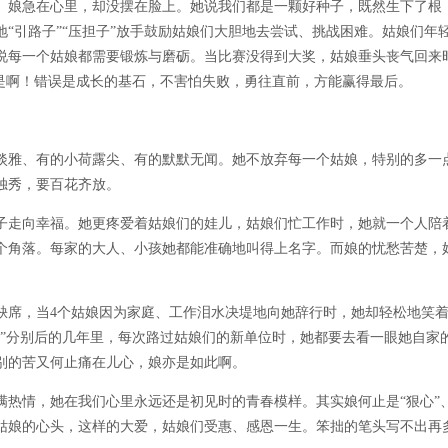
同。娘急在心里，却没摆在脸上。她说我们都是一颗好种子，既然生下了根
“引路子”“压担子”放手鼓励姑娘们大胆地去尝试、挑战困难。姑娘们年
说每一个姑娘都需要锻炼与磨砺。当比赛没得到大奖，姑娘垂头丧气回来
”是啊！错误是成长的基石，不害怕失败，勇往直前，方能赢得最后。
新淡雅、有的小荷露尖、有的默默无闻。她不放弃每一个姑娘，特别的多一
独秀，要百花齐放。
子走向幸福。她更疼爱着姑娘们的娃儿，姑娘们忙工作时，她就一个人陪
一个角落。每家的大人、小孩她都能准确地叫得上名字。而娘的忧愁苦楚，
缺席，当4个姑娘因为家庭、工作泪水决堤地向她辞行时，她却轻松地笑
。”分别后的几年里，每次路过姑娘们的新单位时，她都要去看一眼她自家
别的苦又何止痛在儿心，娘亦是如此啊。
充满热情，她在我们心里永远还是初见时的青春模样。其实娘何止是“狠心”
姑娘的心头，这样的大爱，姑娘们受惠、感恩一生。笨拙的笔头写不出再