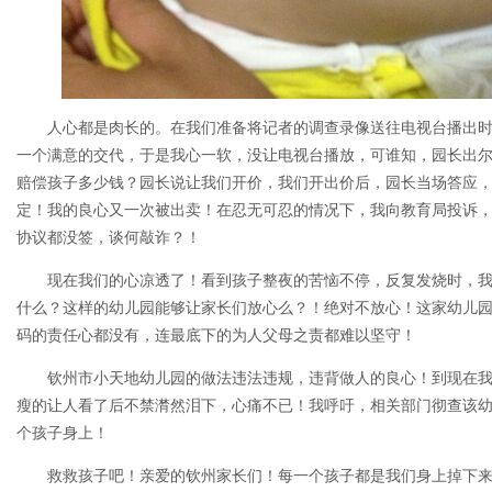
人心都是肉长的。在我们准备将记者的调查录像送往电视台播出
一个满意的交代，于是我心一软，没让电视台播放，可谁知，园长出
赔偿孩子多少钱？园长说让我们开价，我们开出价后，园长当场答应
定！我的良心又一次被出卖！在忍无可忍的情况下，我向教育局投诉
协议都没签，谈何敲诈？！
现在我们的心凉透了！看到孩子整夜的苦恼不停，反复发烧时，
什么？这样的幼儿园能够让家长们放心么？！绝对不放心！这家幼儿
码的责任心都没有，连最底下的为人父母之责都难以坚守！
钦州市小天地幼儿园的做法违法违规，违背做人的良心！到现在
瘦的让人看了后不禁潸然泪下，心痛不已！我呼吁，相关部门彻查该
个孩子身上！
救救孩子吧！亲爱的钦州家长们！每一个孩子都是我们身上掉下