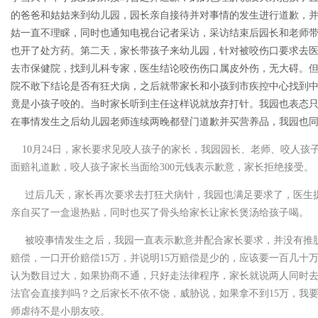
的爸爸和姑姑来到幼儿园，园长亲自接待并对事情的发生进行道歉，
姑一直不理睬，同时也通知电视台记者采访，采访结束后园长和老师带
也开了处方药。第二天，家长带孩子来幼儿园，针对被咬伤口要求去
去市保健院，找到儿科专家，医生结论咬伤伤口属皮外伤，无大碍。
院不敢下结论是否有狂犬病，之后就带家长和小孩到市疾控中心找到
竟是小孩子咬的。当时家长听到主任这样说就放弃打针。我园也表态
在事情发生之后幼儿园老师连续两晚都登门道歉并买营养品，我园也
10月24日，家长要求见咬人孩子的家长，我园园长、老师、咬人孩
面赔礼道歉，咬人孩子家长当面给300元钱表示歉意，家长拒绝接受。
过后几天，家长再次要求去打狂犬病针，我园也满足要求了，医生提
亲自买了一盒退热贴，同时也买了骨头给家长让家长煲汤给孩子喝。
被咬事情发生之后，我园一直表示歉意并配合家长要求，并没有推脱
赔偿，一口开价赔偿15万，并说明15万赔偿是少的，应该要一百几十
认为数目过大，如果协商不通，只好走法律程序，家长就说两人同时
法官会直接判吗？之后家长不依不饶，威胁说，如果拿不到15万，我
师虐待不是小朋友咬。