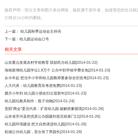
版权声明：部分文章和图片来自网络，版权属于原作者，如侵害您的合法权益，请您
们将在24小时内删除。
上一篇：
幼儿园秋季运动会主持词
下一篇：
幼儿园运动会口号
相关文章
山东重点发展农村学前教育 鼓励民办幼儿园
[2014-01-22]
海南新增幼儿园学位1.8万个 公办中职学校学费全免
[2014-01-23]
从今年起 想当中小学和幼儿园教师要参加全区统考
[2014-01-23]
人大代表：幼儿园教育应考虑免费
[2014-01-23]
腊月小年到 幼儿园小朋友扫尘迎新年
[2014-01-23]
幼儿园玩教具制作：瓶子动物
[2014-01-24]
贵阳“两会”委员代表：扩容幼儿园 破解拼爹困境
[2014-01-26]
山东省齐河县把优质公办园建到老百姓家门口
[2014-01-26]
幼儿园环境建设:把大自然请进幼儿园
[2014-01-26]
杭城公办幼儿园，首次有了男园长
[2014-01-29]