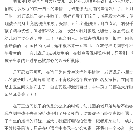
我家刚1岁零八个月大的女儿于2014年10月8号在钦州市小天地
们就可以放心的去干自己的事情，可谁想惨无人道的事情发生了。10月
子时，老师说孩子被学生咬了。我妈妈看了下孩子，感觉没大有事，
现孩子的身上竟然伤痕累累，头部、面部全是伤痕，鲜血直流，右侧
孩子精神恍惚，问啥都不说，这一状况令我对象魂飞魄散，这是怎么
幼儿园讨要公道，并叫上了电视台的人。在我去幼儿园质问长时，园
会赔偿的！在园长的眼里，这不根不算一回事儿！在我仔细询问事件
午发生的，一会儿说是1点钟发生的，在我查看视频监控时，只看到一
孩子出事的经过早已被黑心的园长所删除。
是可忍孰不可忍！在询问为何发生这样的事情时，老师说是小朋
儿的孩子时，他却躲躲避避，不肯说出这个孩子的姓名及家长。在问
是去卫生间洗尿布去了！自圆其说却漏洞百出，中午孩子们都在大厅睡
师的耳朵聋了？！
在再三追问孩子的伤是怎么来的时候，幼儿园的老师始终给不出
我立刻带孩子去医院给孩子打了狂犬疫苗，结果孩子当晚便高烧不退
了严重的虐待的怀疑。当天，我便打电话给记者，记者来采访时，幼
不敢接受采访，只是在电话当中表示一定会负责，还我们一个公道，