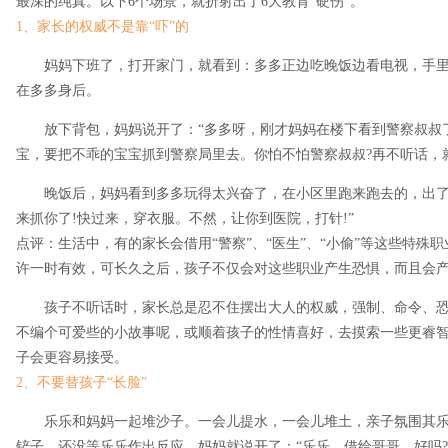
最深的纯真。以下6个场景，就折射出了6大教育“硬伤”。
1、家长的权威不是靠“吓”的
妈妈下班了，打开家门，就看到：多多正边吃晚饭边看电视，手
在多多身后。
放下背包，妈妈说开了：“多多呀，刚才妈妈在楼下看到警察叔叔
宝，要把不乖的宝宝抓到警察局里去。你怕不怕警察叔叔?再不听话，就
晚饭后，妈妈看到多多玩得太兴奋了，在小区里跑来跑去的，出了
来抓你了!快过来，穿衣服。不然，让你到医院，打针!”
点评：生活中，有的家长会借用“警察”、“医生”、“小偷”等这些特殊
许一时有效，可长久之后，孩子不仅会对这些职业产生恐惧，而且会
孩子不听话时，家长总是忍不住摆出大人的权威，强制、命令、
不编个可爱些的小故事呢，或顺着孩子的性情喜好，去摸索一些更睿
子会更容易接受。
2、不要替孩子“长脸”
乐乐和妈妈一起堆沙子。一会儿提水，一会儿堆土，亲子氛围其
铲子。还没等乐乐作出反应，妈妈就说开了：“乐乐，借给哥哥，好吗