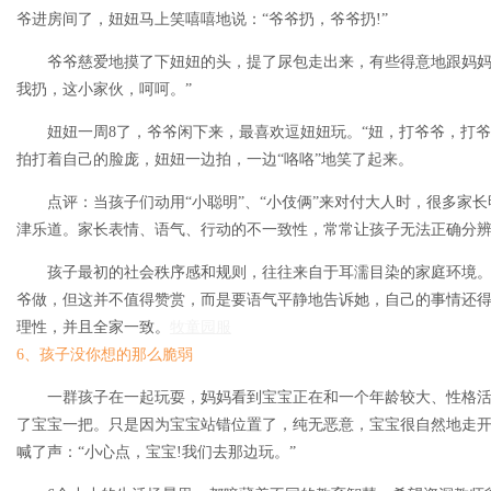
爷进房间了，妞妞马上笑嘻嘻地说：“爷爷扔，爷爷扔!”
爷爷慈爱地摸了下妞妞的头，提了尿包走出来，有些得意地跟妈妈
我扔，这小家伙，呵呵。”
妞妞一周8了，爷爷闲下来，最喜欢逗妞妞玩。“妞，打爷爷，打爷
拍打着自己的脸庞，妞妞一边拍，一边“咯咯”地笑了起来。
点评：当孩子们动用“小聪明”、“小伎俩”来对付大人时，很多家
津乐道。家长表情、语气、行动的不一致性，常常让孩子无法正确分
孩子最初的社会秩序感和规则，往往来自于耳濡目染的家庭环境。
爷做，但这并不值得赞赏，而是要语气平静地告诉她，自己的事情还得
理性，并且全家一致。
牧童园服
6、孩子没你想的那么脆弱
一群孩子在一起玩耍，妈妈看到宝宝正在和一个年龄较大、性格
了宝宝一把。只是因为宝宝站错位置了，纯无恶意，宝宝很自然地走
喊了声：“小心点，宝宝!我们去那边玩。”