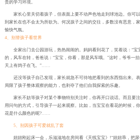
贵的学习环境。
家长心里关切着孩子，但表面上要不动声色地走到球池边。你可
到家长在也不会太为所欲为。何况孩子之间的交往，多数没有恶意，家
愉快气氛。
4、别替孩子看世界
全家出门去公园游玩，热热闹闹的。妈妈看到花了，笑着说：“宝宝
的，风车在转，爸爸说：“宝宝，你看，那是风车哦。”这时，爷爷一抬
天上有鸽子在飞。”……
还没等孩子自己发现，家长就急不可待地把看到的东西指出来。
局限了孩子整体观察的能力，也剥夺了他们自我探索的乐趣。
家长不妨等孩子对某个事物特别关注时，你再开口说话。而且要
用问句的方式，引导孩子一起来观察。比如，当宝宝在看花的时候，你
花是什么颜色的呢?……
5、别因孩子可爱就乱了套
妞妞刚起床一会，乐滋滋地在房间看《天线宝宝》!“妞妞乖，把尿