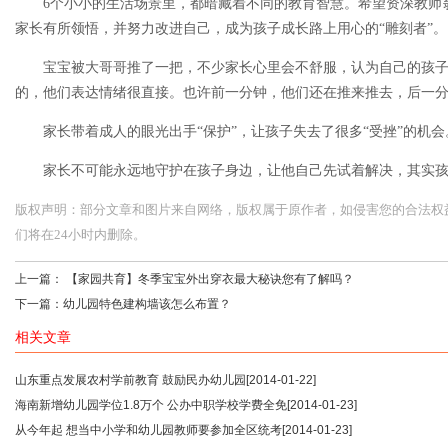
6个小小的生活场景里，都暗藏着不同的教育智慧。希望资深教师
家长有所领悟，并努力改进自己，成为孩子成长路上用心的“雕刻者”。
宝宝被大哥哥推了一把，不少家长心里会不舒服，认为自己的孩
的，他们表达情绪很直接。也许前一分钟，他们还在推来推去，后一
家长带着成人的眼光出手“保护”，让孩子失去了很多“受挫”的机会
家长不可能永远地守护在孩子身边，让他自己先试着解决，其实
版权声明：部分文章和图片来自网络，版权属于原作者，如侵害您的合法权益，请您
们将在24小时内删除。
上一篇：
【家园共育】冬季宝宝外出穿衣最大秘诀您有了解吗？
下一篇：
幼儿园特色建构墙该怎么布置？
相关文章
山东重点发展农村学前教育 鼓励民办幼儿园
[2014-01-22]
海南新增幼儿园学位1.8万个 公办中职学校学费全免
[2014-01-23]
从今年起 想当中小学和幼儿园教师要参加全区统考
[2014-01-23]