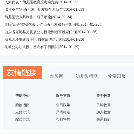
人大代表：幼儿园教育应考虑免费
[2014-01-23]
腊月小年到 幼儿园小朋友扫尘迎新年
[2014-01-23]
幼儿园玩教具制作：瓶子动物
[2014-01-24]
贵阳“两会”委员代表：扩容幼儿园 破解拼爹困境
[2014-01-26]
山东省齐河县把优质公办园建到老百姓家门口
[2014-01-26]
幼儿园环境建设:把大自然请进幼儿园
[2014-01-26]
杭城公办幼儿园，首次有了男园长
[2014-01-29]
幼教网
幼儿教师网
牧童园服
帮助中心
服务支持
关于牧童
购物指南
售后政策
了解牧童
支付方式
尺码标准
加入牧童
配送方式
布料特性
联系我们