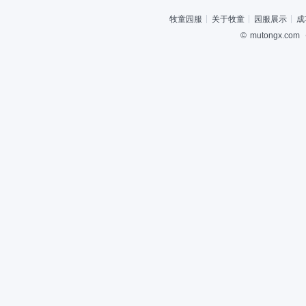
牧童园服
关于牧童
园服展示
成
©
mutongx.com