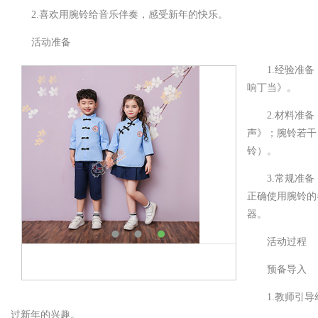
2.喜欢用腕铃给音乐伴奏，感受新年的快乐。
活动准备
1.经验准
响丁当》。
2.材料准
声》；腕铃若干
铃）。
3.常规准
正确使用腕铃的
器。
活动过程
预备导入
1.教师引
过新年的兴趣。