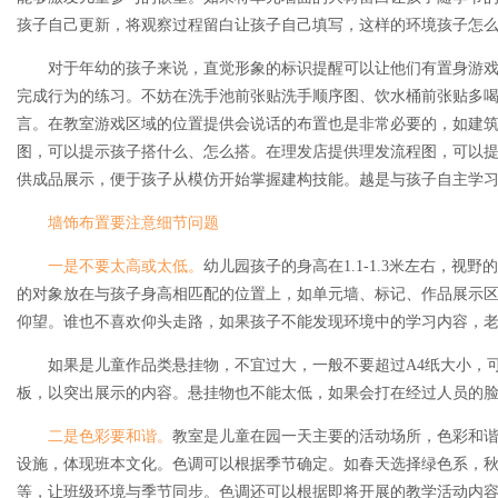
孩子自己更新，将观察过程留白让孩子自己填写，这样的环境孩子怎
对于年幼的孩子来说，直觉形象的标识提醒可以让他们有置身游戏
完成行为的练习。不妨在洗手池前张贴洗手顺序图、饮水桶前张贴多
言。在教室游戏区域的位置提供会说话的布置也是非常必要的，如建
图，可以提示孩子搭什么、怎么搭。在理发店提供理发流程图，可以
供成品展示，便于孩子从模仿开始掌握建构技能。越是与孩子自主学
墙饰布置要注意细节问题
一是不要太高或太低。
幼儿园孩子的身高在1.1-1.3米左右，视
的对象放在与孩子身高相匹配的位置上，如单元墙、标记、作品展示
仰望。谁也不喜欢仰头走路，如果孩子不能发现环境中的学习内容，
如果是儿童作品类悬挂物，不宜过大，一般不要超过A4纸大小，可
板，以突出展示的内容。悬挂物也不能太低，如果会打在经过人员的
二是色彩要和谐。
教室是儿童在园一天主要的活动场所，色彩和
设施，体现班本文化。色调可以根据季节确定。如春天选择绿色系，
等，让班级环境与季节同步。色调还可以根据即将开展的教学活动内容