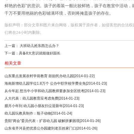
鲜艳的色彩”的意识。孩子的着装一般比较鲜艳，孩子在教室中活动，
千万不要用艳丽的色彩铺满环境，否则将掩盖孩子的存在。
版权声明：部分文章和图片来自网络，版权属于原作者，如侵害您的合法权益，请您
们将在24小时内删除。
上一篇：
大班幼儿抢东西怎么办？
下一篇：
具备8大意识就能做好园长
相关文章
山东重点发展农村学前教育 鼓励民办幼儿园
[2014-01-22]
海南新增幼儿园学位1.8万个 公办中职学校学费全免
[2014-01-23]
从今年起 想当中小学和幼儿园教师要参加全区统考
[2014-01-23]
人大代表：幼儿园教育应考虑免费
[2014-01-23]
腊月小年到 幼儿园小朋友扫尘迎新年
[2014-01-23]
幼儿园玩教具制作：瓶子动物
[2014-01-24]
贵阳“两会”委员代表：扩容幼儿园 破解拼爹困境
[2014-01-26]
山东省齐河县把优质公办园建到老百姓家门口
[2014-01-26]