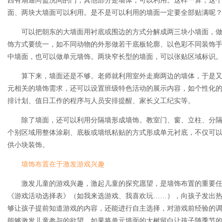
西有扇通向盥洗间的门，其他部分是墙体，可以利用。这样一算，这
面、两块大墙面可以利用。是不是可以利用的墙面一定要全部贴满呢
可以把朝东的大墙面用衬底或围边的方式分解成两三块小墙面，做
饰方式要统一，如不同动物的外形做若干底板轮廓、以色彩不同装饰
中墙面，也可以做单元墙饰。两块窄长型的墙面，可以张贴区域标识
算下来，墙面还是不够。老师就利用室外走廊两边的墙体，于是又有
元相关的墙饰需求，还可以设置班级特色活动的展示内容，如个性化
排计划、值日工作的程序与人员安排提醒、家长义工纪实等。
除了墙面，还可以利用分隔墙形成墙饰。教室门、窗、立柱、分隔
个别区域用整体涂刷、底板或墙纸粘贴的方式形成单元衬底，不仅可
供小块装饰。
墙饰布置在于激发游戏兴趣
激发儿童的游戏兴趣，激起儿童的探究愿望，是墙饰布置的重要任
《游戏活动选择表》（如我来选游戏、我喜欢玩……），向孩子发出
够让孩子提前知道游戏的内容，还能进行自主选择，对游戏前经验的
能够激发儿童参与的欲望。如果将单元墙面的大树留白让孩子随季节