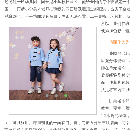
还见过一所幼儿园，园长是小学校长兼的，他给全园的每个班设定一
国……再请小学美术老师把班级的四面墙及屋顶全部画满，当房子空
就麻烦了。一是墙面没有留白，墙饰无法布置。二是桌椅、玩具柜、
所以，我们在班
使添加色彩，也
墙面化大为
我园的《环境
应充分体现幼儿
师在单元墙饰中
后期经验及时交
面，使其具有教
法是将室内可以
以鼓楼本部园
教室、寝室、盥
1.3米高的墙
面，可以利用。房间朝北的一面有门、窗，门窗划分出三块墙面，可