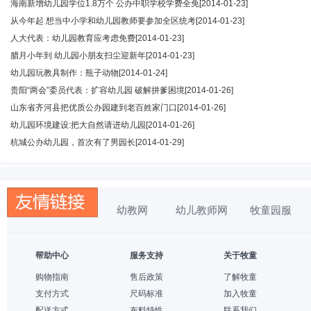
海南新增幼儿园学位1.8万个 公办中职学校学费全免
[2014-01-23]
从今年起 想当中小学和幼儿园教师要参加全区统考
[2014-01-23]
人大代表：幼儿园教育应考虑免费
[2014-01-23]
腊月小年到 幼儿园小朋友扫尘迎新年
[2014-01-23]
幼儿园玩教具制作：瓶子动物
[2014-01-24]
贵阳“两会”委员代表：扩容幼儿园 破解拼爹困境
[2014-01-26]
山东省齐河县把优质公办园建到老百姓家门口
[2014-01-26]
幼儿园环境建设:把大自然请进幼儿园
[2014-01-26]
杭城公办幼儿园，首次有了男园长
[2014-01-29]
幼教网
幼儿教师网
牧童园服
帮助中心
服务支持
关于牧童
购物指南
售后政策
了解牧童
支付方式
尺码标准
加入牧童
配送方式
布料特性
联系我们