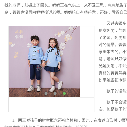
找的老师，却碰上了园长。妈妈正在气头上，来不及三思，急急地告
歉，菁菁也没再向妈妈投诉老师。妈妈暗自有些得意，还好，亏得自
又过去很多天
朋友阿雯，与阿
了老师。阿雯那
时的情景。菁菁
家里带去的。小
是，老师只好做
见她哭闹，不知
真相的菁菁妈再
如果她当初冷静
孩子的话能
孩子不会说谎
实。但是孩子的
1、两三岁孩子的时空概念还相当模糊，因此，在表述自己时，很