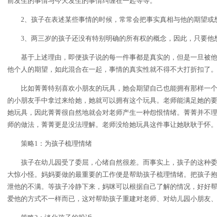
前发生的事情与今天发生的事情纠缠在一起等等。
2、孩子在表述某些事情的时候，常常会把事实真相与他的期望或
3、两三岁的孩子还没有特别明确的所有权的概念，因此，只要他
基于上述理由，即便孩子说的每一件事都是真实的，但是一旦被他
他个人的期望，如此混合在一起，事情的真实性就不得不大打折扣了
比如菁菁特别喜欢小朋友的玩具，她会期望自己也能拥有那样一个
的小朋友手中拿过来给她，她就可以拥有这个玩具。老师能满足她的
她玩具，因此菁菁很自然地就会对老师产生一种怨恨情绪。菁菁并不
师的做法，菁菁更是没法理解。老师没给她玩具这件事让她耿耿于怀
策略1：为孩子梳理情绪
孩子在幼儿园受了委屈，心绪自然很差。而事实上，孩子的这种委
大惊小怪。妈妈要做的最重要的工作便是帮助孩子梳理情绪。把孩子
泄他的不满。等孩子冷静下来，妈咪可以根据自己了解的情况，好好
爱他的方式不一样而已，这对帮助孩子重建对老师、对幼儿园小朋友