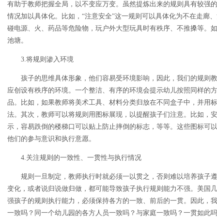
有助于教师把握全局，以不变应万变。虽然提炼出来的规则具有较强
情况加以具体化。比如，“注意安全”这一规则可以具体化为不在走廊
碰电源、火、药品等危险物，玩户外大型玩具时有秩序、不推搡等。
池塘。
3.将规则渗入环境
孩子的思维具体形象，他们容易受环境影响，因此，我们的规则教
应创设有秩序的环境。一个整洁、有序的环境会提示幼儿按照同样的
品。比如，如果教师将美术工具、材料分类归放在不同盒子中，并用
法。其次，教师可以将规则用图标展现，以提醒孩子们注意。比如，
示，容易跌倒的楼梯口可以贴上防止摔倒的标志，等等。这些图标可
他们的参与意识和执行意愿。
4.关注规则的一致性、一贯性与执行情况
规则一旦制定，教师执行时就必须一以贯之，否则难以培养孩子遵
变化，或者说归说做归做，都可能导致孩子执行规则能力不强。美国
强孩子的规则执行能力，必须保持各方的一致、前后的一贯。因此，
一致吗？同一个幼儿园的各方人员一致吗？与家庭一致吗？一贯如此