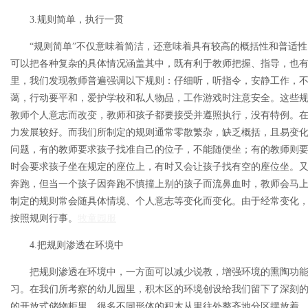
3.规则简单，执行一贯
“规则简单”不仅意味着简洁，还意味着具有较高的概括性和普适性
可以把各种复杂的具体情况涵盖其中，既有利于教师把握、指导，也
里，我们发现教师普遍强调以下规则：仔细听，听指令，安静工作，
蔼，行动要平和，爱护学校和私人物品，工作游戏时注意安全。这些
教师个人意志而改变，教师和孩子都要接受并遵照执行，没有特例。
力发展较好。而我们所制定的规则通常零散繁杂，缺乏概括，且易变
问题，有的教师要求孩子找准自己的位子，不能随便坐；有的教师则
时会要求孩子坐在规定的座位上，有时又会让孩子找有空的座位坐。
奔跑，但当一个孩子因奔跑不慎撞上别的孩子而流鼻血时，教师会马
制定的规则常会随具体情境、个人意志等变化而变化。由于经常变化
按照规则行事。
牧童园服
4.把规则渗透在环境中
把规则渗透在环境中，一方面可以减少说教，增强环境的熏陶功能
习。在我们所考察的幼儿园里，积木区的环境创设给我们留下了深刻
的开放式储物柜里，很多不同形体的积木从里往外整齐地分区摆放着