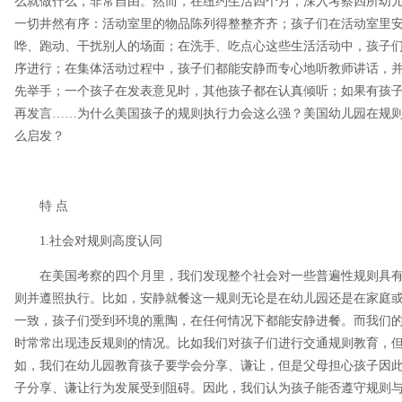
么就做什么，非常自由。然而，在纽约生活四个月，深入考察四所幼
一切井然有序：活动室里的物品陈列得整整齐齐；孩子们在活动室里
哗、跑动、干扰别人的场面；在洗手、吃点心这些生活活动中，孩子
序进行；在集体活动过程中，孩子们都能安静而专心地听教师讲话，
先举手；一个孩子在发表意见时，其他孩子都在认真倾听；如果有孩
再发言……为什么美国孩子的规则执行力会这么强？美国幼儿园在规
么启发？
特 点
1.社会对规则高度认同
在美国考察的四个月里，我们发现整个社会对一些普遍性规则具有
则并遵照执行。比如，安静就餐这一规则无论是在幼儿园还是在家庭
一致，孩子们受到环境的熏陶，在任何情况下都能安静进餐。而我们
时常常出现违反规则的情况。比如我们对孩子们进行交通规则教育，
如，我们在幼儿园教育孩子要学会分享、谦让，但是父母担心孩子因
子分享、谦让行为发展受到阻碍。因此，我们认为孩子能否遵守规则