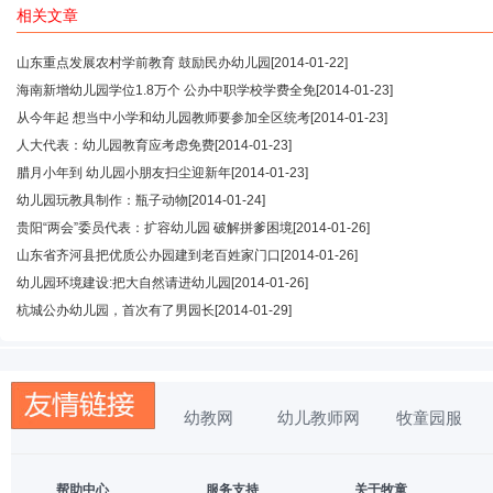
相关文章
山东重点发展农村学前教育 鼓励民办幼儿园
[2014-01-22]
海南新增幼儿园学位1.8万个 公办中职学校学费全免
[2014-01-23]
从今年起 想当中小学和幼儿园教师要参加全区统考
[2014-01-23]
人大代表：幼儿园教育应考虑免费
[2014-01-23]
腊月小年到 幼儿园小朋友扫尘迎新年
[2014-01-23]
幼儿园玩教具制作：瓶子动物
[2014-01-24]
贵阳“两会”委员代表：扩容幼儿园 破解拼爹困境
[2014-01-26]
山东省齐河县把优质公办园建到老百姓家门口
[2014-01-26]
幼儿园环境建设:把大自然请进幼儿园
[2014-01-26]
杭城公办幼儿园，首次有了男园长
[2014-01-29]
幼教网
幼儿教师网
牧童园服
帮助中心
服务支持
关于牧童