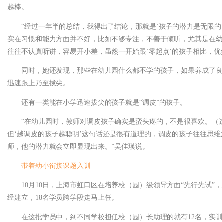
越棒。
“经过一年半的总结，我得出了结论，那就是‘孩子的潜力是无限的
实在习惯和能力方面并不好，比如不够专注，不善于倾听，尤其是在
往往不认真听讲，容易开小差，虽然一开始跟‘零起点’的孩子相比，优
同时，她还发现，那些在幼儿园什么都不学的孩子，如果养成了
迅速跟上乃至拔尖。
还有一类能在小学迅速拔尖的孩子就是“调皮”的孩子。
“在幼儿园时，教师对调皮孩子确实是蛮头疼的，不是很喜欢。（
但‘越调皮的孩子越聪明’这句话还是很有道理的，调皮的孩子往往思
师，他的潜力就会立即显现出来。”吴佳瑛说。
带着幼小衔接课题入训
10月10日，上海市虹口区在培养校（园）级领导方面“先行先试”
经建立，18名学员跨学段走马上任。
在这批学员中，到不同学校担任校（园）长助理的就有12名，实