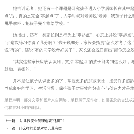
她告诉记者，她还有一个课题是研究孩子进入小学后家长在其中起
点’后，真的是完全‘零起点’了，入学时就对老师说‘老师，我孩子什
甩手掌柜，把孩子完全推给学校。”
她指出，还有一类家长则是行为上“零起点”，心态上并没“零起点”
问“这次练习你得了几分啊？”孩子说90分，家长会指责“怎么才考了这
说“有的”，还说“有的同学没考好哭了”，家长还会脱口而出“那你怎么
“其实这些家长应该认识到，支持‘零起点’的孩子能考到这么好，
鼓励、表扬的。”
并不是让孩子认识更多的字，掌握更多的加减乘除，接受许多超
养成良好的学习、生活习惯，保护孩子对事物的好奇心与创造力才是
版权声明：部分文章和图片来自网络，版权属于原作者，如侵害您的合法权益，请您
们将在24小时内删除。
上一篇：
幼儿园安全管理也要“适度”？
下一篇：
什么样的奖励对幼儿最有益