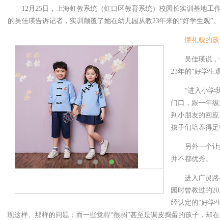
12月25日，上海虹教系统（虹口区教育系统）校园长实训基地工
的吴佳瑛告诉记者，实训颠覆了她在幼儿园从教23年来的“好学生观”。
懂礼貌的孩
吴佳瑛说，
23年的“好学生
“进入小学
门口，跟一年级
到小朋友的回应
孩子们培养得足
另外一个让
并不都优秀。
进入广灵路
园时曾教过的2
经认定的“好学
现这样、那样的问题；而一些觉得“很弱”甚至是调皮捣蛋的孩子，却