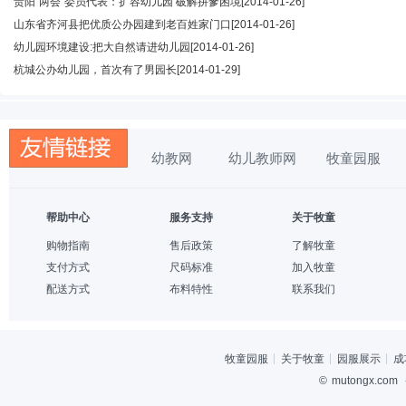
贵阳“两会”委员代表：扩容幼儿园 破解拼爹困境
[2014-01-26]
山东省齐河县把优质公办园建到老百姓家门口
[2014-01-26]
幼儿园环境建设:把大自然请进幼儿园
[2014-01-26]
杭城公办幼儿园，首次有了男园长
[2014-01-29]
幼教网
幼儿教师网
牧童园服
帮助中心
服务支持
关于牧童
购物指南
售后政策
了解牧童
支付方式
尺码标准
加入牧童
配送方式
布料特性
联系我们
牧童园服
关于牧童
园服展示
成
©
mutongx.com