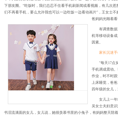
下朋友圈。“吃饭时，我们总忍不住看手机刷新闻或看视频，有几次惹
们不再看手机，要么允许我也可以一边吃饭一边看动画片”，王女士不
爸妈妈光顾着看
有调查数据显
机等移动设备成
因素。
家长沉迷手
“每天17点女
手机调成震动。
作业，时不时跟
上床睡觉，爸爸
四年级的女儿，
女儿上一年级
吴女士夫妇意识
书泪流满面的女儿，女儿说，她很羡慕书里的小兔子，有妈妈整天陪着