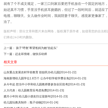
就有了个不成文规定，一家三口到家后要把手机放在一个固定的地方，
始还真不习惯，手里没手机抓耳挠腮的，但过了一段时间后，就适应了
电视，聊聊天。女儿做作业时间，我就陪妻子聊天。感觉家更像家了
洽了。
版权声明：部分文章和图片来自网络，版权属于原作者，如侵害您的合法权益，请您
们将在24小时内删除。
上一篇：
孩子“呼救”希望爸妈为她“抬起头”
下一篇：
赶走坏情绪，做快乐幼师
相关文章
山东重点发展农村学前教育 鼓励民办幼儿园
[2014-01-22]
海南新增幼儿园学位1.8万个 公办中职学校学费全免
[2014-01-23]
从今年起 想当中小学和幼儿园教师要参加全区统考
[2014-01-23]
人大代表：幼儿园教育应考虑免费
[2014-01-23]
腊月小年到 幼儿园小朋友扫尘迎新年
[2014-01-23]
幼儿园玩教具制作：瓶子动物
[2014-01-24]