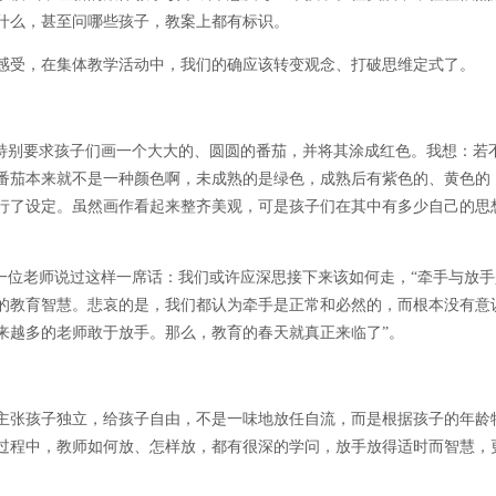
什么，甚至问哪些孩子，教案上都有标识。
感受，在集体教学活动中，我们的确应该转变观念、打破思维定式了。
，特别要求孩子们画一个大大的、圆圆的番茄，并将其涂成红色。我想：若
番茄本来就不是一种颜色啊，未成熟的是绿色，成熟后有紫色的、黄色的
行了设定。虽然画作看起来整齐美观，可是孩子们在其中有多少自己的思
一位老师说过这样一席话：我们或许应深思接下来该如何走，“牵手与放
的教育智慧。悲哀的是，我们都认为牵手是正常和必然的，而根本没有意
来越多的老师敢于放手。那么，教育的春天就真正来临了”。
主张孩子独立，给孩子自由，不是一味地放任自流，而是根据孩子的年龄
过程中，教师如何放、怎样放，都有很深的学问，放手放得适时而智慧，