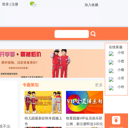
登录
|
注册
加入收藏
在线客服
小张
小曾
小薇
小芳
专题策划
更多
小玲
幼儿园最新款秋冬园服上
牧童园服VIP会员俱乐部
市
公测，新注册即送100元
跳不出