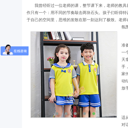
我曾经听过一位老师的课，整节课下来，老师的教具
作只有一个：用不同的节奏敲击两块石头。孩子们听得特
于自己的空间里，思维的发散在那一刻达到了极致。老师
氛
准
一
天
手
家
动
放
适
对