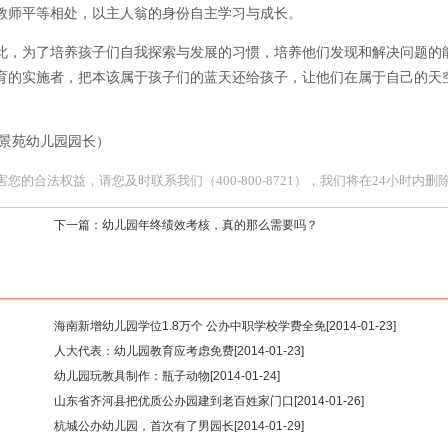
教师平等相处，以主人翁的身份自主学习与成长。
此，为了培养孩子们自我探索与发展的习惯，培养他们发现和解决问题的
育的实施者，把本该属于孩子们的蓝天还给孩子，让他们在属于自己的天
弥景苑幼儿园园长）
合法权益，请您及时联系我们（400-800-8721），我们将在24小时内删
下一篇：
幼儿园年终绩效考核，真的那么需要吗？
海南新增幼儿园学位1.8万个 公办中职学校学费全免
[2014-01-23]
人大代表：幼儿园教育应考虑免费
[2014-01-23]
幼儿园玩教具制作：瓶子动物
[2014-01-24]
山东省齐河县把优质公办园建到老百姓家门口
[2014-01-26]
杭城公办幼儿园，首次有了男园长
[2014-01-29]