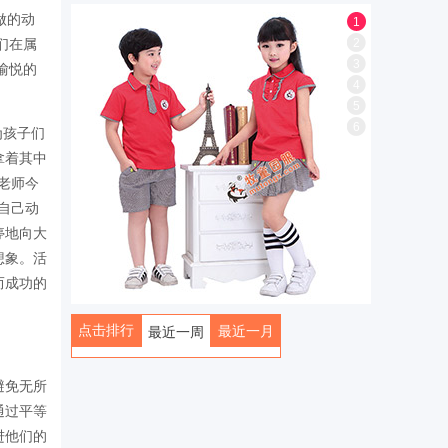
做的动
1
2
们在属
3
愉悦的
4
！
5
6
为孩子们
拿着其中
老师今
自己动
停地向大
想象。活
而成功的
点击排行
最近一月
最近一周
全部
避免无所
通过平等
进他们的