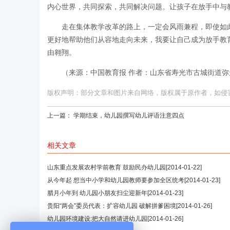
内心世界，共同探索，共同解决问题。让孩子在放手中与
走在集体教学改革的路上，一定会风雨兼程，即使如
更好地帮助他们从容地走向未来，我要让自己成为放手教
由翱翔。
（来源：中国教育报 作者：山东省寿光市古城街道
版权声明：部分文章和图片来自网络，版权属于原作者，如侵害您的
上一篇：
学期结束，幼儿园撰写幼儿评语注意四点
相关文章
山东重点发展农村学前教育 鼓励民办幼儿园
[2014-01-22]
从今年起 想当中小学和幼儿园教师要参加全区统考
[2014-01-23]
腊月小年到 幼儿园小朋友扫尘迎新年
[2014-01-23]
贵阳“两会”委员代表：扩容幼儿园 破解拼爹困境
[2014-01-26]
幼儿园环境建设:把大自然请进幼儿园
[2014-01-26]