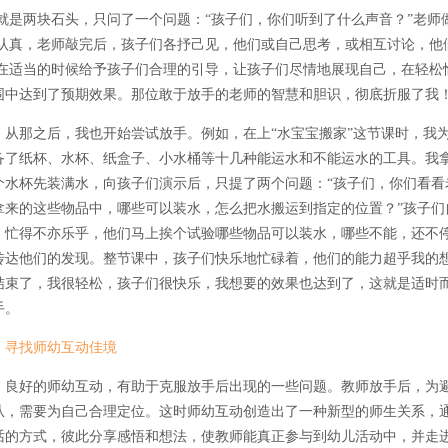
就是两块石头，只问了一个问题：“孩子们，你们听到了什么声音？”老师
认真，老师敲完后，孩子们各抒己见，他们或自己思考，或相互讨论，他
在适当的时候给予孩子们合理的引导，让孩子们尽情地展现自己，在轻松
围中达到了预期效果。那位敢于放手的老师的智慧和胆识，彻底折服了我
从那之后，我也开始尝试放手。例如，在上“水宝宝搬家”这节课时，我
备了纸杯、水杯、纸盒子、小水桶等十几种能运水和不能运水的工具。我
个水杯先装满水，向孩子们演示后，只提了两个问题：“孩子们，你们看看
拿来的这些物品中，哪些可以装水，怎么把水搬运到指定的位置？”孩子们
，忙得不亦乐乎，他们马上挨个试验哪些物品可以装水，哪些不能，还不
传达他们的发现。整节课中，孩子们快乐地忙碌着，他们的能力超乎我的
结束了，我很轻松，孩子们很快乐，我想要的效果也达到了，这就是适时
手。
寻找师幼互动佳境
良好的师幼互动，有助于克服放手后出现的一些问题。教师放手后，为
从，需要为自己合理定位。这时师幼互动创造出了一种新型的师生关系，
话的方式，彼此分享感悟和想法，使教师能真正参与到幼儿活动中，并走