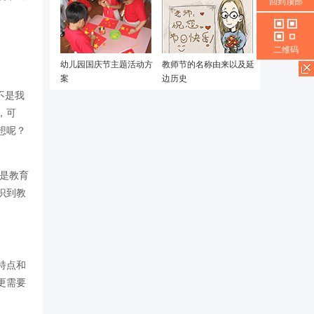
回到顶部
二维码
幼儿园国庆节主题活动方
教师节的名称由来以及延
案
边历史
不是我
，可
想呢？
手是教育
识到教
特点和
更需要