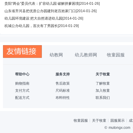
贵阳“两会”委员代表：扩容幼儿园 破解拼爹困境
[2014-01-26]
山东省齐河县把优质公办园建到老百姓家门口
[2014-01-26]
幼儿园环境建设:把大自然请进幼儿园
[2014-01-26]
杭城公办幼儿园，首次有了男园长
[2014-01-29]
幼教网
幼儿教师网
牧童园服
帮助中心
服务支持
关于牧童
购物指南
售后政策
了解牧童
支付方式
尺码标准
加入牧童
配送方式
布料特性
联系我们
牧童园服
关于牧童
园服展示
成
©
mutongx.com