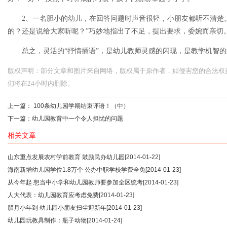
2、一名胆小的幼儿，在回答问题时声音很轻，小朋友都听不清楚
的？还是说给大家听呢？”巧妙地指出了不足，提出要求，委婉而亲切
总之，灵活的“抒情插语”，是幼儿教师灵感的闪现，是教学机智
版权声明：部分文章和图片来自网络，版权属于原作者，如侵害您的合法权益，请您
们将在24小时内删除。
上一篇：
100条幼儿园学期结束评语！（中）
下一篇：
幼儿园教育中一个令人担忧的问题
相关文章
山东重点发展农村学前教育 鼓励民办幼儿园
[2014-01-22]
海南新增幼儿园学位1.8万个 公办中职学校学费全免
[2014-01-23]
从今年起 想当中小学和幼儿园教师要参加全区统考
[2014-01-23]
人大代表：幼儿园教育应考虑免费
[2014-01-23]
腊月小年到 幼儿园小朋友扫尘迎新年
[2014-01-23]
幼儿园玩教具制作：瓶子动物
[2014-01-24]