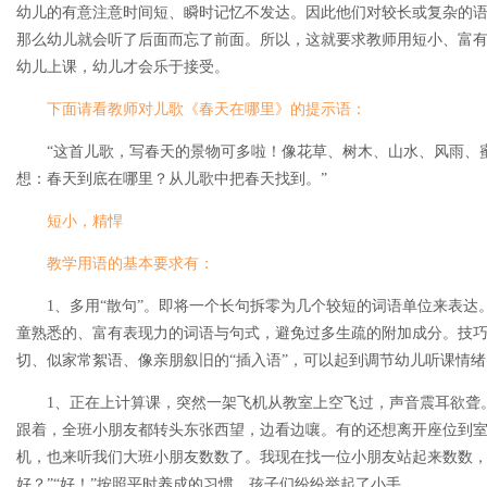
幼儿的有意注意时间短、瞬时记忆不发达。因此他们对较长或复杂的语
那么幼儿就会听了后面而忘了前面。所以，这就要求教师用短小、富
幼儿上课，幼儿才会乐于接受。
下面请看教师对儿歌《春天在哪里》的提示语：
“这首儿歌，写春天的景物可多啦！像花草、树木、山水、风雨、
想：春天到底在哪里？从儿歌中把春天找到。”
短小，精悍
教学用语的基本要求有：
1、多用“散句”。即将一个长句拆零为几个较短的词语单位来表达
童熟悉的、富有表现力的词语与句式，避免过多生疏的附加成分。技
切、似家常絮语、像亲朋叙旧的“插入语”，可以起到调节幼儿听课情
1、正在上计算课，突然一架飞机从教室上空飞过，声音震耳欲聋
跟着，全班小朋友都转头东张西望，边看边嚷。有的还想离开座位到室
机，也来听我们大班小朋友数数了。我现在找一位小朋友站起来数数
好？”“好！”按照平时养成的习惯，孩子们纷纷举起了小手。