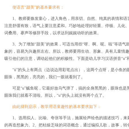
使语言“甜美”的基本要求有：
1、教师要焕发童心，进入角色，用亲切、自然、纯真的表情和语
注意舒缓有致，语气上要注意柔和。巧妙地处理好轻重、停顿、儿化
词叠用、摹声等修辞手段，以求达到娓娓动听的效果。
3、为了增加“甜美”的效果，可适当用些“呀、啊、呢、啦”等语
象的，容易为兴趣所左右。所以，教师要用生动、形象、具有儿童情
吸引他们的注意，调动起他们的积极性。下面是幼儿学习汉语拼音“u”和
“ü”的头上有两点（边说边用彩笔点出），这两个点呀，是小鱼
眼珠，黑黑的，亮亮的，我们一眼就看到了。
可是“u”贼鱼呢，它最好放乌气弹了，搞的全身黑黑的，眼珠也
眼珠我们就看不清啦。所以，“u”的头上就没有两个点了。
由此得到启示，教学用语童趣性的基本要求如下：
1、选用拟人、比喻、夸张等手法，施展绘声绘色的描述技巧，来
的再造想象力。2、把枯燥乏味的词语概念，通过编拟儿歌，故事，转