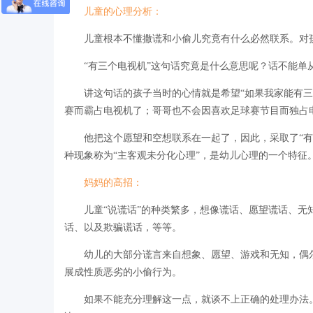
儿童的心理分析：
儿童根本不懂撒谎和小偷儿究竟有什么必然联系。对孩
“有三个电视机”这句话究竟是什么意思呢？话不能单
讲这句话的孩子当时的心情就是希望“如果我家能有三个
赛而霸占电视机了；哥哥也不会因喜欢足球赛节目而独占
他把这个愿望和空想联系在一起了，因此，采取了“有三
种现象称为“主客观未分化心理”，是幼儿心理的一个特征
妈妈的高招：
儿童“说谎话”的种类繁多，想像谎话、愿望谎话、无知
话、以及欺骗谎话，等等。
幼儿的大部分谎言来自想象、愿望、游戏和无知，偶尔
展成性质恶劣的小偷行为。
如果不能充分理解这一点，就谈不上正确的处理办法。