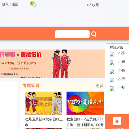
登录
|
注册
加入收藏
在线客服
小张
小曾
小薇
小芳
专题策划
更多
小玲
幼儿园最新款秋冬园服上
牧童园服VIP会员俱乐部
市
公测，新注册即送100元