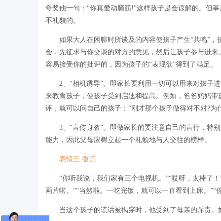
夸奖他一句：“你真爱动脑筋!”这样孩子是会谅解的。但
不礼貌的。
如果大人在闲聊时所谈及的内容使孩子产生“共鸣”，孩
会，先征求与你交谈的对方的意见，然后让孩子参与进来
容易接受你的批评的，因为孩子的“表现欲”得到了满足。
2、“相机诱导”。即家长要利用一切可以用来对孩子进
来教育孩子，使孩子受到启迪和提高。例如，爸爸妈妈带
评，就可以问自己的孩子：“刚才那个孩子做得对不对?为什
3、“言传身教”。即做家长的要注意自己的言行，特别
能力，因此父母应树立起一个礼貌地与人交往的榜样。
表情三 撒谎
“你听我说，我们家有三个电视机。”“哎呀，太棒了！”
画片啦。”“当然啦。一吃完饭，就可以一直看到上床。”“
当这个孩子的谎话被揭穿时，他受到了母亲的斥责。妈