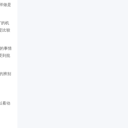
样做是
”的机
是比较
的事情
受到批
的辨别
以看动