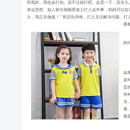
听我的，我也会打他。说不过就打吧。反思一下，其实大
表达思想。如人家往他碗里放土打人这件事，妈妈可以告
土，我正在做饭！’”然后告诉他，打人无法解决问题，
要
原
的
办
感
如
及
蛮
有
决
展
都
有