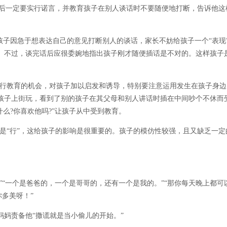
事后一定要实行诺言，并教育孩子在别人谈话时不要随便地打断，告诉他这
子因急于想表达自己的意见打断别人的谈话，家长不妨给孩子一个“表现
。不过，谈完话后应很委婉地指出孩子刚才随便插话是不对的。这样孩子
行教育的机会，对孩子加以启发和诱导，特别要注意运用发生在孩子身边
孩子上街玩，看到了别的孩子在其父母和别人讲话时插在中间吵个不休而
么?你喜欢他吗?”让孩子从中受到教育。
是“行”，这给孩子的影响是很重要的。孩子的模仿性较强，且又缺乏一定
“一个是爸爸的，一个是哥哥的，还有一个是我的。”“那你每天晚上都可
你多美呀！”
妈责备他“撒谎就是当小偷儿的开始。”