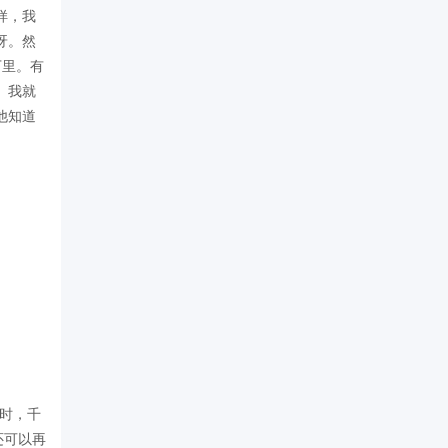
样，我
呀。然
万里。有
。我就
他知道
时，千
还可以再