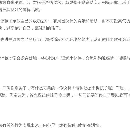
教育来消除。1、对孩子严格要求。鼓励孩子勤奋踏实、积极进取、乐于
培养其良好的道德品质。
使孩子承认自己的成功之中，有周围伙伴的贡献和帮助，而不可趾高气扬
满，过高估计自己，藐视别的孩子。
先进中调整自己的行为，增强适应社会环境的能力，从而使压力转变为动
计较；学会设身处地，将心比心，理解小伙伴，交流和沟通感情，增强与
…”“叫你别哭了，有什么可哭的，你说呀！亏你还是个男孩子呢。”“哇…
越起劲。母亲认为，首先应该使孩子停止哭，一切问题要等停止了哭以后再
哭的行为表现出来，内心里一定有某种“感情”在活动。