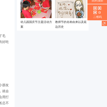
回到顶部
二维码
幼儿园国庆节主题活动方
教师节的名称由来以及延
案
边历史
了毛
有好吃
小朋友
，就会
会用打
爸总不