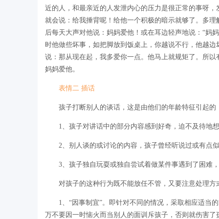
近的人，和最亲近的人发泄内心的压力是很正常的事呀，
就会说：给我捶背呢！给他一个积极的暗示就够了。多理
后每天大声对他说：妈妈爱他！或在耳边轻声地说：“妈妈
时他做些坏事，如把脚放到饭桌上，你越说不行，他越边
说：那从现在起，我多爱你一点。他马上就规矩了。所以
妈妈爱他。
表情二 插话
孩子打断别人的谈话，这是由他们的年龄特征引起的，
1、孩子对讲话中的部分内容感到好奇，迫不及待地想解
2、别人谈的或讨论的内容，孩子曾经听说过或有点似懂非
3、孩子独自玩耍或独自尝试着做某件事遇到了困难，
对孩子的这种行为既不能放任不管，又要注意处理方式
1、“因事制宜”。即针对不同的情况，采取相应适当的
万不要因一时恼火而当别人的面训斥孩子，否则就伤害了孩