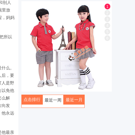
和别人
1
碗里放
2
程，妈妈
3
4
5
把所以
6
没什么。
人后，要
打人是野
（以免他
怎么解
点击排行
最近一月
最近一周
方向发
全部
，他永远
是他最亲