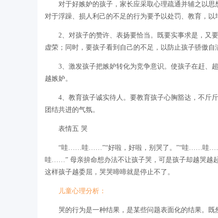
对于好嫉妒的孩子，家长应采取心理疏通并辅之以思想
对于浮躁、损人利己的不足的行为要予以处罚、教育，以
2、对孩子的赞许、表扬要恰当。既要实事求是，又要
虚荣；同时，要孩子看到自己的不足，以防止孩子骄傲自
3、激发孩子把嫉妒转化为竞争意识。使孩子在赶、超
越嫉妒。
4、教育孩子诚实待人。要教育孩子心胸豁达，不斤斤
团结共进的气氛。
表情五 哭
“哇……哇……”“好啦，好啦，别哭了。”“哇……哇…
哇……” 母亲拚命想办法不让孩子哭，可是孩子却越哭
这样孩子越委屈，哭哭啼啼就是停止不了。
儿童心理分析：
哭的行为是一种结果，是某些问题表面化的结果。既然有