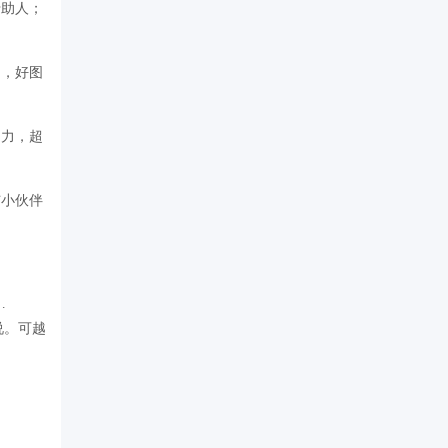
助人；
，好图
力，超
小伙伴
…
说。可越