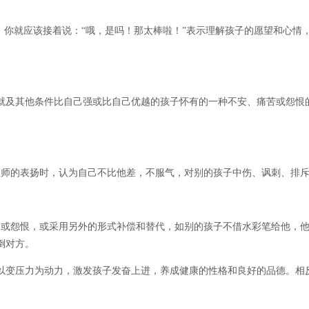
你就应该接着说：“哦，是吗！那太棒啦！”表示理解孩子的愿望和心情
及其他条件比自己强或比自己优越的孩子怀有的一种不安、痛苦或怨恨
师的表扬时，认为自己不比他差，不服气，对别的孩子中伤、讽刺、排
或怨恨，或采用另外的形式补偿和替代，如别的孩子不借水彩笔给他，他
倒对方。
变压力为动力，激发孩子发奋上进，养成健康的性格和良好的品德。相