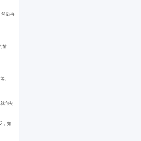
，然后再
的情
斥等。
就向别
反，如