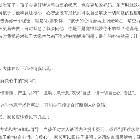
发泄完了，孩子会更好地调整自己的状态，也会更加爱妈妈。乐有时就这
解孩子，他毕竟还很小，心智还没有成长到可以自己解决一切问题的程度
告诉你一个秘密，就是‘我喜欢你！’”孩子的心情会马上阳光灿烂、晴空
坏笑着去做，有时我急了就会问他：你是不是觉得我爱你不够呀？他说是
有时我觉得对孩子大吼生气都不能很好地解决问题，最佳的办法就是：让
大体在以下几种情况出现：
决心中的“疑问”。
懂，产生“共鸣”、激动，急于想“表现”自己，讲一讲自己的“看法”。
这时他急于求得帮助，可能会不顾场合打断别人的谈话。
。家长应注意以下几点：
方式和方法加以引导。当孩子对大人谈话内容提出疑问，或遇到困难求助
子的“好奇心”和“自尊心”。家长可以跟孩子讲明，谈话结束后再解答，