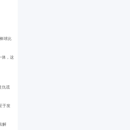
棒球比
一体，这
复仇谎
至于发
法解