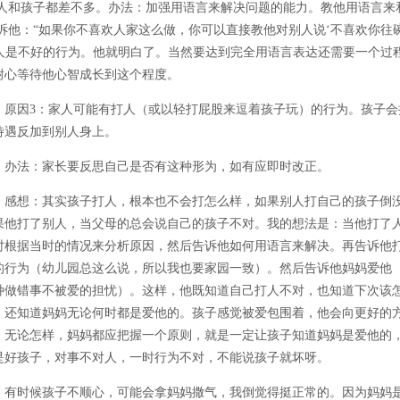
人和孩子都差不多。办法：加强用语言来解决问题的能力。教他用语言来
诉他：“如果你不喜欢人家这么做，你可以直接教他对别人说‘不喜欢你往
打人是不好的行为。他就明白了。当然要达到完全用语言表达还需要一个过
耐心等待他心智成长到这个程度。
因3：家人可能有打人（或以轻打屁股来逗着孩子玩）的行为。孩子会
待遇反加到别人身上。
法：家长要反思自己是否有这种形为，如有应即时改正。
想：其实孩子打人，根本也不会打怎么样，如果别人打自己的孩子倒
果他打了别人，当父母的总会说自己的孩子不对。我的想法是：当他打了
时根据当时的情况来分析原因，然后告诉他如何用语言来解决。再告诉他
的行为（幼儿园总这么说，所以我也要家园一致）。然后告诉他妈妈爱他
种做错事不被爱的担忧）。这样，他既知道自己打人不对，也知道下次该
，还知道妈妈无论何时都是爱他的。孩子感觉被爱包围着，他会向更好的
。无论怎样，妈妈都应把握一个原则，就是一定让孩子知道妈妈是爱他的
是好孩子，对事不对人，一时行为不对，不能说孩子就坏呀。
时候孩子不顺心，可能会拿妈妈撒气，我倒觉得挺正常的。因为妈妈