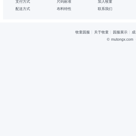
支付方式
尺码标准
加入牧童
配送方式
布料特性
联系我们
牧童园服
关于牧童
园服展示
成
©
mutongx.com