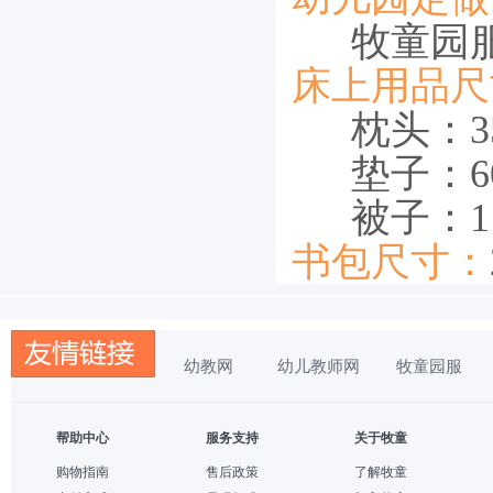
牧童园
床上用品尺
枕头：35
垫子：60cm
被子：115c
书包尺寸：
幼教网
幼儿教师网
牧童园服
帮助中心
服务支持
关于牧童
购物指南
售后政策
了解牧童