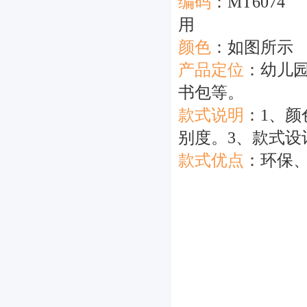
编码
：MT6074
用
颜色
：如图所
产品定位
：
幼儿
书包等。
款式说明
：
1、
别度。3、款式设
款式优点
：
环保