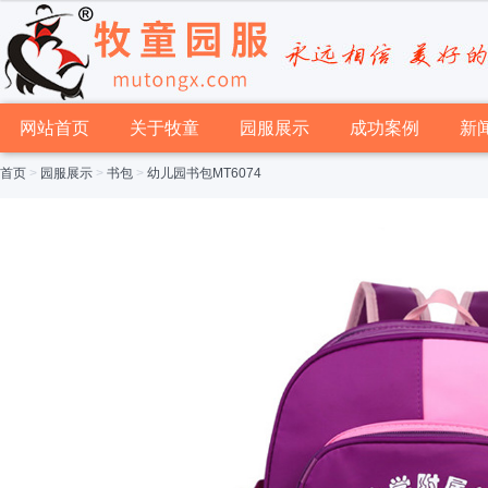
网站首页
关于牧童
园服展示
成功案例
新
首页
>
园服展示
>
书包
>
幼儿园书包MT6074